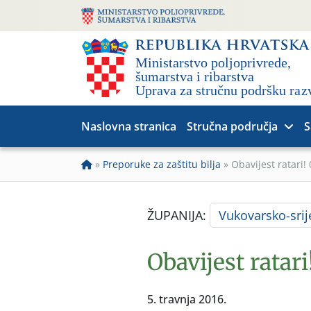
Naslovna stranica
Stručna područja
S
»
Preporuke za zaštitu bilja
»
Obavijest ratari!
ŽUPANIJA:
Vukovarsko-sri
Obavijest ratari
5. travnja 2016.