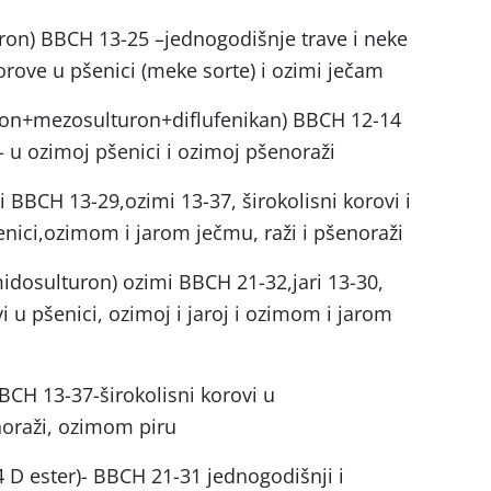
uron) BBCH 13-25 –jednogodišnje trave i neke
orove u pšenici (meke sorte) i ozimi ječam
furon+mezosulturon+diflufenikan) BBCH 12-14
i- u ozimoj pšenici i ozimoj pšenoraži
 BBCH 13-29,ozimi 13-37, širokolisni korovi i
šenici,ozimom i jarom ječmu, raži i pšenoraži
idosulturon) ozimi BBCH 21-32,jari 13-30,
ovi u pšenici, ozimoj i jaroj i ozimom i jarom
BCH 13-37-širokolisni korovi u
noraži, ozimom piru
4 D ester)- BBCH 21-31 jednogodišnji i