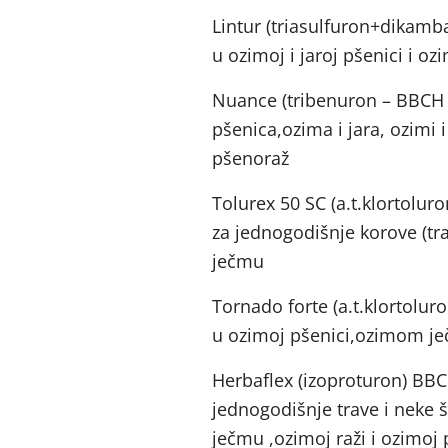
Lintur (triasulfuron+dikamba
u ozimoj i jaroj pšenici i 
Nuance (tribenuron – BBCH 1
pšenica,ozima i jara, ozimi i
pšenoraž
Tolurex 50 SC (a.t.klortoluro
za jednogodišnje korove (tr
ječmu
Tornado forte (a.t.klortolur
u ozimoj pšenici,ozimom je
Herbaflex (izoproturon) BBC
jednogodišnje trave i neke 
ječmu ,ozimoj raži i ozimoj 