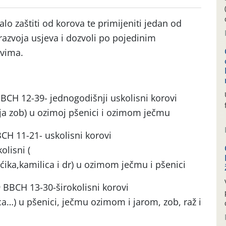
balo zaštiti od korova te primijeniti jedan od
razvoja usjeva i dozvoli po pojedinim
ovima.
BBCH 12-39- jednogodišnji uskolisni korovi
lja zob) u ozimoj pšenici i ozimom ječmu
BCH 11-21- uskolisni korovi
olisni (
ćika,kamilica i dr) u ozimom ječmu i pšenici
 BBCH 13-30-širokolisni korovi
ca…) u pšenici, ječmu ozimom i jarom, zob, raž i