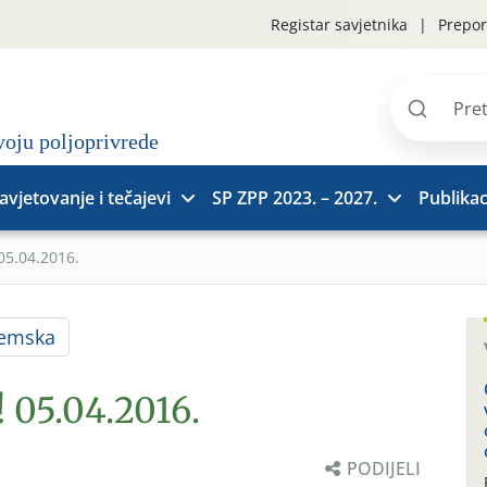
Registar savjetnika
Prepor
Pretraži
stranice
avjetovanje i tečajevi
SP ZPP 2023. – 2027.
Publikac
 05.04.2016.
jemska
! 05.04.2016.
PODIJELI