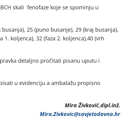
BBCH skali fenofaze koje se spominju u
k busanja), 25 (puno busanje), 29 (kraj busanja),
a 1. koljenca), 32 (faza 2. koljenca),40 (vrh
ipravka detaljno pročitati pisanu uputu i
pisati u evidenciju a ambalažu propisno
Mira Živković,dipl.inž.
Mira.Zivkovic@savjetodavna.hr