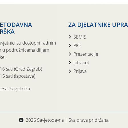
JETODAVNA
ZA DJELATNIKE UPR
RŠKA
SEMIS
avjetnici su dostupni radnim
PIO
 u podružnicama diljem
Prezentacije
ke.
Intranet
 16 sati (Grad Zagreb)
Prijava
15 sati (Ispostave)
esar savjetnika
2026 Savjetodavna | Sva prava pridržana.