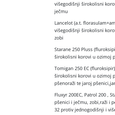
višegodišnji širokolisni koro
ječmu
Lancelot (a.t. florasulam+a
višegodišnji širokolisni kor
zobi
Starane 250 Pluss (fluroksip
širokolisni korovi u ozimoj p
Tomigan 250 EC (fluroksipir)
širokolisni korovi u ozimoj 
pšenoraži te jaroj pšenici,j
Fluxyr 200EC, Patrol 200 , St
pšenici i ječmu, zobi,raži i 
32 protiv jednogodišnji i viš