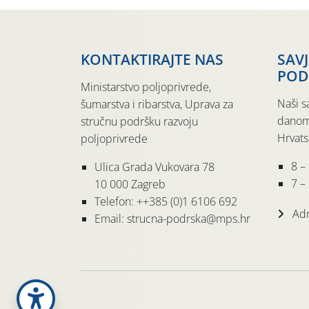
KONTAKTIRAJTE NAS
SAV
POD
Ministarstvo poljoprivrede,
Naši s
šumarstva i ribarstva, Uprava za
danom
stručnu podršku razvoju
Hrvats
poljoprivrede
8 –
Ulica Grada Vukovara 78
7 – 
10 000 Zagreb
Telefon: ++385 (0)1 6106 692
Adr
Email: strucna-podrska@mps.hr