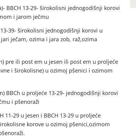
)- BBCH 13-29- širokolisni jednogodišnji korovi
ozimom i jarom ječmu
3-39- širokolisni jednogodišnji korovi u
 jari ječam, ozima i jara zob, raž,ozima
n) pre ili post em u jesen ili post em u proljeće
avne i širokolisne) u ozimoj pšenici i ozimom
on) BBCh u proljeće 13-29- jednogodišnji korovi
čmu i pšenoraži
H 11-29 u jesen i BBCH 13-29 u proljeće
širokolisne korove u ozimoj pšenici,ozimom
pšenoraži.