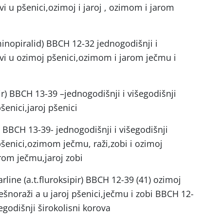
vi u pšenici,ozimoj i jaroj , ozimom i jarom
minopiralid) BBCH 12-32 jednogodišnji i
ovi u ozimoj pšenici,ozimom i jarom ječmu i
ir) BBCH 13-39 –jednogodišnji i višegodišnji
šenici,jaroj pšenici
 BBCH 13-39- jednogodišnji i višegodišnji
pšenici,ozimom ječmu, raži,zobi i ozimoj
arom ječmu,jaroj zobi
arline (a.t.fluroksipir) BBCH 12-39 (41) ozimoj
pešnoraži a u jaroj pšenici,ječmu i zobi BBCH 12-
egodišnji širokolisni korova