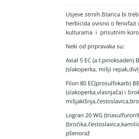
Usjeve strnih žitarica bi tre
herbicida ovisno o fenofazi 
kulturama i prisutnim kor
Neki od pripravaka su:
Axial 5 EC (a.t.pinoksaden) 
(slakoperka, mišji repak,div
Filon 80 EC(prosulfokarb) B
(slakoperka,vlasnjača) i širok
mišjakišnja,čestoslavica,bro
Logran 20 WG (triasulfuron9
(broćika,čestoslavica,kamili
pšenoraž