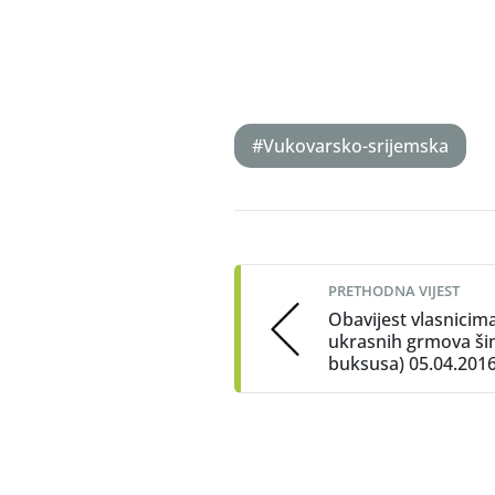
#Vukovarsko-srijemska
Post
navigation
PRETHODNA VIJEST
Obavijest vlasnicim
ukrasnih grmova šim
buksusa) 05.04.2016