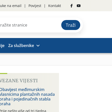
uke na email
Povijest
Kontakt
Traži
ije
Za službenike
VEZANE VIJESTI
Obavijest međimurskim
vlasnicima plantažnih nasada
oraha i pojedinačnih stabla
oraha
Prije nešto više od tri tjedna