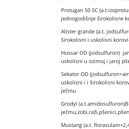
Protugan 50 SC (a.t.izoprot
jednogodišnje širokolisne k
Alister grande (a.t. jodsul
širokolisni i uskolisni korov
Hussar OD (jodsulfuron) jari
uskolisni u ozimoj i jaroj p
Sekator OD (jodsulfuron+am
uskolisni i i širokolisni kor
ječmu
Grodyl (a.t.amidosulfuron)B
ječmu,zobi,raži,pšenici,pše
Mustang (a.t. florasulam+2,