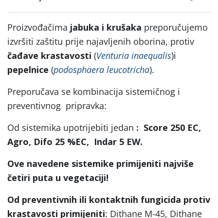
Proizvođačima
jabuka i krušaka
preporučujemo
izvršiti zaštitu prije najavljenih oborina, protiv
čađave
krastavosti
(
Venturia inaequalis
)i
pepelnice
(
podosphaera leucotricha
).
Preporučava se kombinacija sistemičnog i
preventivnog pripravka:
Od sistemika upotrijebiti jedan
: Score 250 EC,
Agro, Difo 25 %EC, Indar 5 EW.
Ove navedene sistemike primijeniti najviše
četiri puta u vegetaciji!
Od preventivnih ili kontaktnih fungicida protiv
krastavosti primijeniti
: Dithane M-45, Dithane