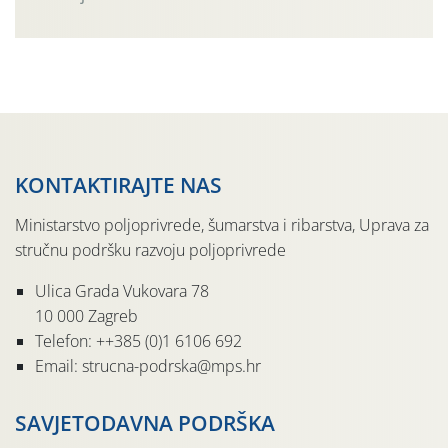
činjenicom da je riječ o mladim nasadima s vrlo malim
urodom, što je povezano i s manjim brojem prezimjelih
jedinki. U starijim nasadima, na žutim ljepljivim Rebell
pločama s […]
KONTAKTIRAJTE NAS
Ministarstvo poljoprivrede, šumarstva i ribarstva, Uprava za
stručnu podršku razvoju poljoprivrede
Ulica Grada Vukovara 78
10 000 Zagreb
Telefon: ++385 (0)1 6106 692
Email: strucna-podrska@mps.hr
SAVJETODAVNA PODRŠKA