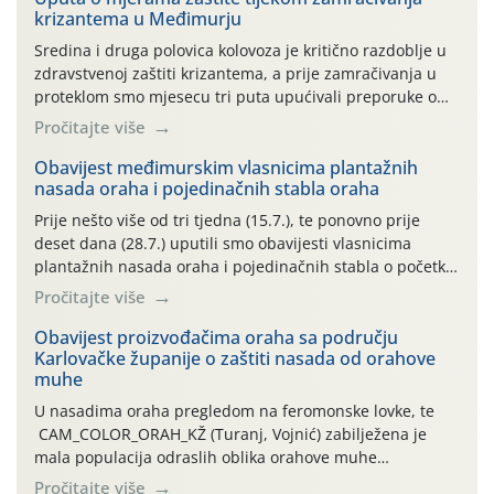
krizantema u Međimurju
Sredina i druga polovica kolovoza je kritično razdoblje u
zdravstvenoj zaštiti krizantema, a prije zamračivanja u
proteklom smo mjesecu tri puta upućivali preporuke o
preventivnim mjerama zaštite krizantema od najčešćih
Pročitajte više
uzročnika bolesti, štetnika i fito-fagnih grinja (23.7., 14.7.,
06.7.)! Na početku ovog mjeseca je zabilježeno je
Obavijest međimurskim vlasnicima plantažnih
nasada oraha i pojedinačnih stabla oraha
povijesno i ekstremno vruće meteorološko razdoblje, uz
najviše temperature […]
Prije nešto više od tri tjedna (15.7.), te ponovno prije
deset dana (28.7.) uputili smo obavijesti vlasnicima
plantažnih nasada oraha i pojedinačnih stabla o početku
leta i ovogodišnjoj potrebi usmjerenog suzbijanja
Pročitajte više
orahove muhe (Rhagoletis completa)! Već dvanaest dana
traje drugi ovogodišnji “toplinski udar”, koji naročito
Obavijest proizvođačima oraha sa području
Karlovačke županije o zaštiti nasada od orahove
izražen zadnja šest dana (31.7.-05.8.), jer najviše
muhe
temperature zraka svakodnevno […]
U nasadima oraha pregledom na feromonske lovke, te
CAM_COLOR_ORAH_KŽ (Turanj, Vojnić) zabilježena je
mala populacija odraslih oblika orahove muhe
(Rhagoletis completa). Niska brojnost može se objasniti
Pročitajte više