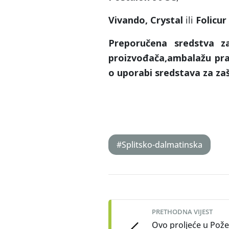
Vivando, Crystal
ili
Folicur
Preporučena sredstva za
proizvođača,ambalažu prav
o uporabi sredstava za zašt
#Splitsko-dalmatinska
Post
navigation
PRETHODNA VIJEST
Ovo proljeće u Pož