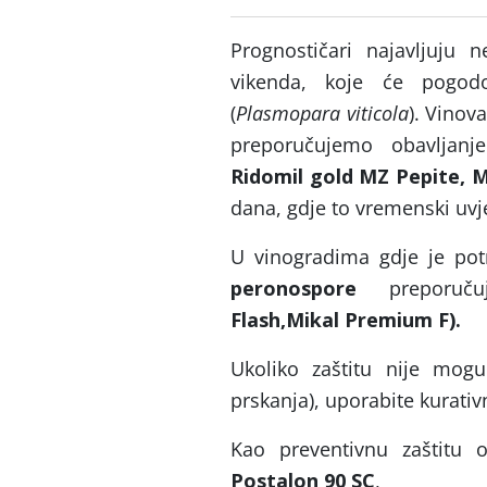
Prognostičari najavljuju
vikenda, koje će pogod
(
Plasmopara viticola
). Vinov
preporučujemo obavljanje
Ridomil gold MZ Pepite, M
dana, gdje to vremenski uv
U vinogradima gdje je pot
peronospore
preporučuj
Flash,Mikal Premium F).
Ukoliko zaštitu nije mog
prskanja), uporabite kurativ
Kao preventivnu zaštitu
Postalon 90 SC
,