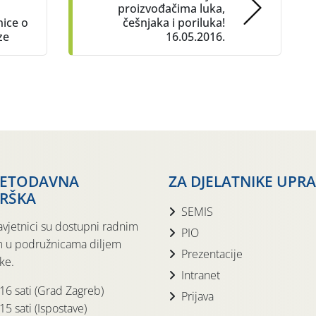
proizvođačima luka,
nice o
češnjaka i poriluka!
ze
16.05.2016.
JETODAVNA
ZA DJELATNIKE UPR
RŠKA
SEMIS
avjetnici su dostupni radnim
PIO
 u podružnicama diljem
Prezentacije
ke.
Intranet
 16 sati (Grad Zagreb)
Prijava
15 sati (Ispostave)