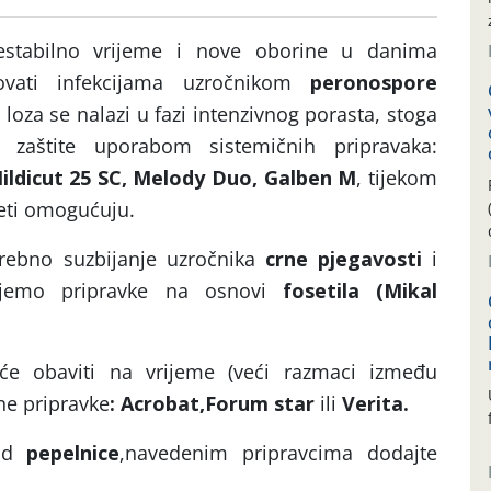
 nestabilno vrijeme i nove oborine u danima
ovati infekcijama uzročnikom
peronospore
a loza se nalazi u fazi intenzivnog porasta, stoga
 zaštite uporabom sistemičnih pripravaka:
ildicut 25 SC, Melody Duo, Galben M
, tijekom
jeti omogućuju.
rebno suzbijanje uzročnika
crne pjegavosti
i
emo pripravke na osnovi
fosetila (Mikal
uće obaviti na vrijeme (veći razmaci između
ne pripravke
: Acrobat,Forum star
ili
Verita.
 od
pepelnice
,navedenim pripravcima dodajte