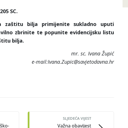
 205 SC.
 zaštitu bilja primijenite sukladno uputi
ilno zbrinite te popunite evidencijsku listu
itu bilja.
mr. sc. Ivana Župić
e-mail:Ivana.Zupic@savjetodavna.hr
SLJEDEĆA VIJEST
eško-
Važna obavijest