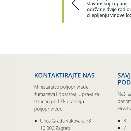
slavonskoj županiji
održane dvije radio
cijepljenju vinove lo
KONTAKTIRAJTE NAS
SAV
POD
Ministarstvo poljoprivrede,
Naši s
šumarstva i ribarstva, Uprava za
danom
stručnu podršku razvoju
Hrvats
poljoprivrede
8 –
Ulica Grada Vukovara 78
7 – 
10 000 Zagreb