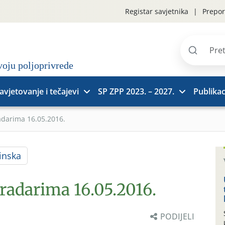
Registar savjetnika
Prepor
Pretraži
stranice
avjetovanje i tečajevi
SP ZPP 2023. – 2027.
Publikac
adarima 16.05.2016.
inska
radarima 16.05.2016.
PODIJELI