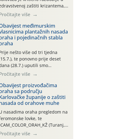
zdravstvenoj zaštiti krizantema,
a prije zamračivanja u proteklom
Pročitajte više
smo mjesecu tri puta upućivali
preporuke o preventivnim
Obavijest međimurskim
vlasnicima plantažnih nasada
mjerama zaštite krizantema od
oraha i pojedinačnih stabla
najčešćih uzročnika bolesti,
oraha
štetnika i fito-fagnih grinja (23.7.,
14.7., 06.7.)! Na početku ovog
Prije nešto više od tri tjedna
mjeseca je zabilježeno je
(15.7.), te ponovno prije deset
povijesno i ekstremno vruće
dana (28.7.) uputili smo
meteorološko razdoblje, uz
obavijesti vlasnicima plantažnih
Pročitajte više
najviše temperature […]
nasada oraha i pojedinačnih
stabla o početku leta i
Obavijest proizvođačima
oraha sa području
ovogodišnjoj potrebi usmjerenog
Karlovačke županije o zaštiti
suzbijanja orahove muhe
nasada od orahove muhe
(Rhagoletis completa)! Već
dvanaest dana traje drugi
U nasadima oraha pregledom na
ovogodišnji “toplinski udar”, koji
feromonske lovke, te
naročito izražen zadnja šest
CAM_COLOR_ORAH_KŽ (Turanj,
dana (31.7.-05.8.), jer najviše
Vojnić) zabilježena je mala
Pročitajte više
temperature zraka svakodnevno
populacija odraslih oblika