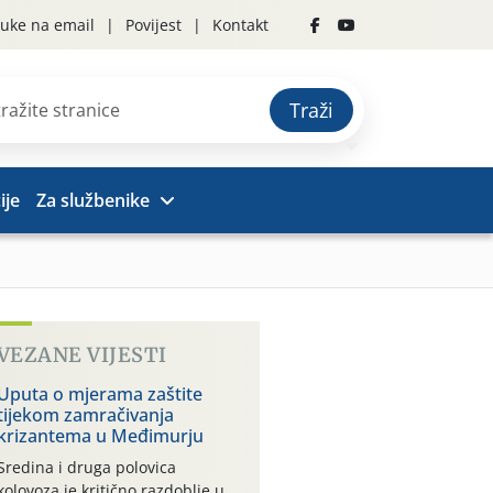
uke na email
Povijest
Kontakt
Traži
ije
Za službenike
VEZANE VIJESTI
Uputa o mjerama zaštite
tijekom zamračivanja
krizantema u Međimurju
Sredina i druga polovica
kolovoza je kritično razdoblje u