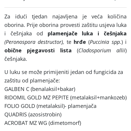
Za idući tjedan najavljena je veća količina
oborina. Prije oborina provesti zaštitu usjeva luka
i češnjaka od
plamenjače luka i češnjaka
(Peronospora destructor),
te
hrđe
(
Puccinia spp
.) i
obične pjegavosti lista
(
Cladosporium allii
)
češnjaka.
U luku se može primijeniti jedan od fungicida za
zaštitu od plamenjače:
GALBEN C (benalaksil+bakar)
RIDOMIL GOLD MZ PEPITE (metalaksil+mankozeb)
FOLIO GOLD (metalaksil)- plamenjača
QUADRIS (azosistrobin)
ACROBAT MZ WG (dimetomorf)