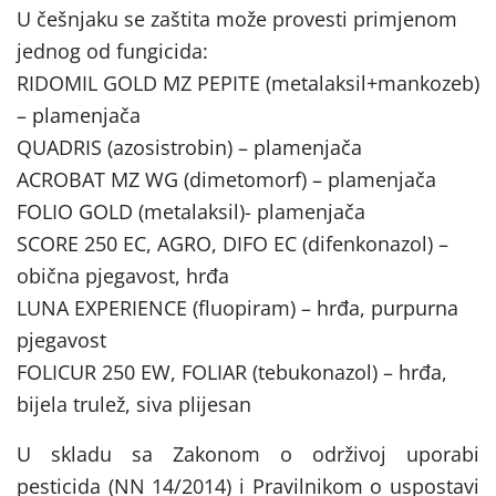
U češnjaku se zaštita može provesti primjenom
jednog od fungicida:
RIDOMIL GOLD MZ PEPITE (metalaksil+mankozeb)
– plamenjača
QUADRIS (azosistrobin) – plamenjača
ACROBAT MZ WG (dimetomorf) – plamenjača
FOLIO GOLD (metalaksil)- plamenjača
SCORE 250 EC, AGRO, DIFO EC (difenkonazol) –
obična pjegavost, hrđa
LUNA EXPERIENCE (fluopiram) – hrđa, purpurna
pjegavost
FOLICUR 250 EW, FOLIAR (tebukonazol) – hrđa,
bijela trulež, siva plijesan
U skladu sa Zakonom o održivoj uporabi
pesticida (NN 14/2014) i Pravilnikom o uspostavi