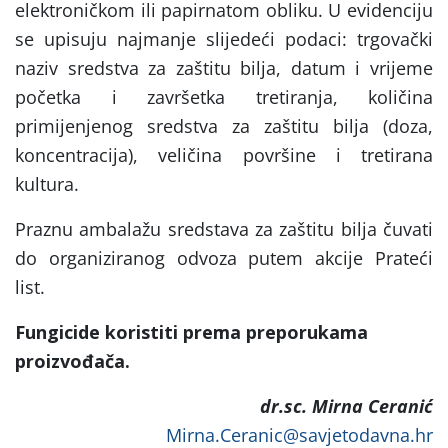
elektroničkom ili papirnatom obliku. U evidenciju
se upisuju najmanje slijedeći podaci: trgovački
naziv sredstva za zaštitu bilja, datum i vrijeme
početka i završetka tretiranja, količina
primijenjenog sredstva za zaštitu bilja (doza,
koncentracija), veličina površine i tretirana
kultura.
Praznu ambalažu sredstava za zaštitu bilja čuvati
do organiziranog odvoza putem akcije Prateći
list.
Fungicide
koristiti
prema
preporukama
proizvo
đ
a
č
a
.
dr.sc. Mirna Ceranić
Mirna.Ceranic@savjetodavna.hr