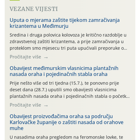
VEZANE VIJESTI
Uputa o mjerama zaštite tijekom zamračivanja
krizantema u Međimurju
Sredina i druga polovica kolovoza je kritično razdoblje u
zdravstvenoj zaštiti krizantema, a prije zamračivanja u
proteklom smo mjesecu tri puta upućivali preporuke o
preventivnim mjerama zaštite krizantema od najčešćih
Pročitajte više
uzročnika bolesti, štetnika i fito-fagnih grinja (23.7., 14.7.,
06.7.)! Na početku ovog mjeseca je zabilježeno je
Obavijest međimurskim vlasnicima plantažnih
nasada oraha i pojedinačnih stabla oraha
povijesno i ekstremno vruće meteorološko razdoblje, uz
najviše temperature […]
Prije nešto više od tri tjedna (15.7.), te ponovno prije
deset dana (28.7.) uputili smo obavijesti vlasnicima
plantažnih nasada oraha i pojedinačnih stabla o početku
leta i ovogodišnjoj potrebi usmjerenog suzbijanja
Pročitajte više
orahove muhe (Rhagoletis completa)! Već dvanaest dana
traje drugi ovogodišnji “toplinski udar”, koji naročito
Obavijest proizvođačima oraha sa području
Karlovačke županije o zaštiti nasada od orahove
izražen zadnja šest dana (31.7.-05.8.), jer najviše
muhe
temperature zraka svakodnevno […]
U nasadima oraha pregledom na feromonske lovke, te