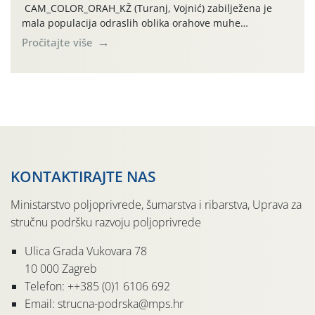
CAM_COLOR_ORAH_KŽ (Turanj, Vojnić) zabilježena je
mala populacija odraslih oblika orahove muhe
(Rhagoletis completa). Niska brojnost može se objasniti
Pročitajte više
činjenicom da je riječ o mladim nasadima s vrlo malim
urodom, što je povezano i s manjim brojem prezimjelih
jedinki. U starijim nasadima, na žutim ljepljivim Rebell
pločama s […]
KONTAKTIRAJTE NAS
Ministarstvo poljoprivrede, šumarstva i ribarstva, Uprava za
stručnu podršku razvoju poljoprivrede
Ulica Grada Vukovara 78
10 000 Zagreb
Telefon: ++385 (0)1 6106 692
Email: strucna-podrska@mps.hr