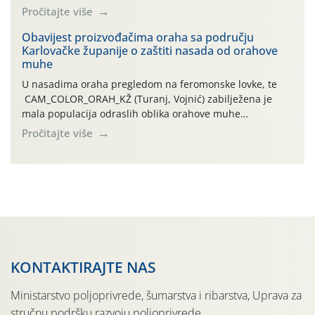
leta i ovogodišnjoj potrebi usmjerenog suzbijanja
Pročitajte više
orahove muhe (Rhagoletis completa)! Već dvanaest dana
traje drugi ovogodišnji “toplinski udar”, koji naročito
Obavijest proizvođačima oraha sa području
Karlovačke županije o zaštiti nasada od orahove
izražen zadnja šest dana (31.7.-05.8.), jer najviše
muhe
temperature zraka svakodnevno […]
U nasadima oraha pregledom na feromonske lovke, te
CAM_COLOR_ORAH_KŽ (Turanj, Vojnić) zabilježena je
mala populacija odraslih oblika orahove muhe
(Rhagoletis completa). Niska brojnost može se objasniti
Pročitajte više
činjenicom da je riječ o mladim nasadima s vrlo malim
urodom, što je povezano i s manjim brojem prezimjelih
jedinki. U starijim nasadima, na žutim ljepljivim Rebell
pločama s […]
KONTAKTIRAJTE NAS
Ministarstvo poljoprivrede, šumarstva i ribarstva, Uprava za
stručnu podršku razvoju poljoprivrede