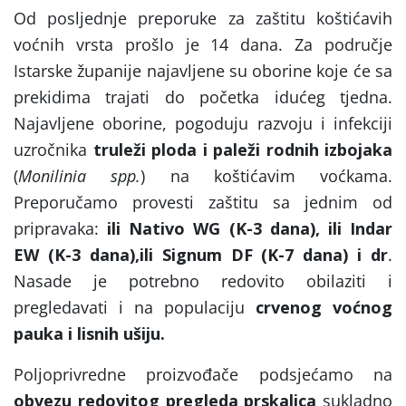
Od posljednje preporuke za zaštitu koštićavih
voćnih vrsta prošlo je 14 dana. Za područje
Istarske županije najavljene su oborine koje će sa
prekidima trajati do početka idućeg tjedna.
Najavljene oborine, pogoduju razvoju i infekciji
uzročnika
truleži ploda i paleži rodnih izbojaka
(
Monilinia spp.
) na koštićavim voćkama.
Preporučamo provesti zaštitu sa jednim od
pripravaka:
ili Nativo WG (K-3
dana), ili Indar
EW (K-3 dana),ili Signum DF (K-7 dana) i dr
.
Nasade je potrebno redovito obilaziti i
pregledavati i na populaciju
crvenog voćnog
pauka i lisnih ušiju.
Poljoprivredne proizvođače podsjećamo na
obvezu redovitog
pregleda prskalica
sukladno