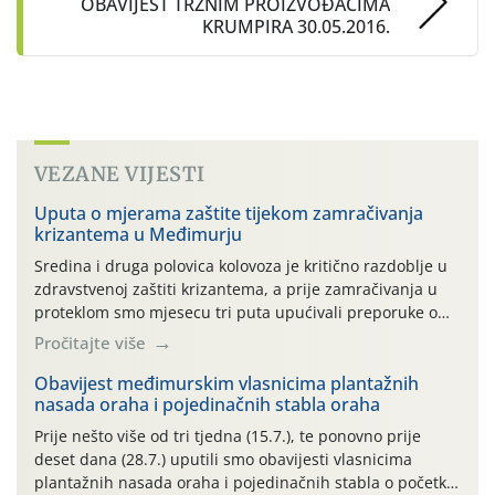
OBAVIJEST TRŽNIM PROIZVOĐAČIMA
KRUMPIRA 30.05.2016.
VEZANE VIJESTI
Uputa o mjerama zaštite tijekom zamračivanja
krizantema u Međimurju
Sredina i druga polovica kolovoza je kritično razdoblje u
zdravstvenoj zaštiti krizantema, a prije zamračivanja u
proteklom smo mjesecu tri puta upućivali preporuke o
preventivnim mjerama zaštite krizantema od najčešćih
Pročitajte više
uzročnika bolesti, štetnika i fito-fagnih grinja (23.7., 14.7.,
06.7.)! Na početku ovog mjeseca je zabilježeno je
Obavijest međimurskim vlasnicima plantažnih
nasada oraha i pojedinačnih stabla oraha
povijesno i ekstremno vruće meteorološko razdoblje, uz
najviše temperature […]
Prije nešto više od tri tjedna (15.7.), te ponovno prije
deset dana (28.7.) uputili smo obavijesti vlasnicima
plantažnih nasada oraha i pojedinačnih stabla o početku