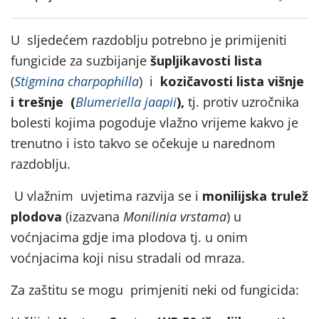
U sljedećem razdoblju potrebno je primijeniti
fungicide za suzbijanje
šupljikavosti lista
(
Stigmina charpophilla
) i
kozičavosti lista
višnje
i trešnje (
Blumeriella jaapii
),
tj. protiv uzročnika
bolesti kojima pogoduje vlažno vrijeme kakvo je
trenutno i isto takvo se očekuje u narednom
razdoblju.
U vlažnim uvjetima razvija se i
monilijska trulež
plodova
(izazvana
Monilinia vrstama
) u
voćnjacima gdje ima plodova tj. u onim
voćnjacima koji nisu stradali od mraza.
Za zaštitu se mogu primjeniti neki od fungicida: