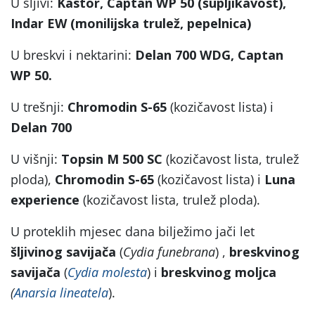
U šljivi:
Kastor, Captan WP 50 (šupljikavost),
Indar EW (
monilijska trulež, pepelnica)
U breskvi i nektarini:
Delan 700 WDG, Captan
WP 50.
U trešnji:
Chromodin S-65
(kozičavost lista) i
Delan 700
U višnji:
Topsin M 500 SC
(kozičavost lista, trulež
ploda),
Chromodin S-65
(kozičavost lista) i
Luna
experience
(kozičavost lista, trulež ploda).
U proteklih mjesec dana bilježimo jači let
šljivinog savijača
(
Cydia funebrana
) ,
breskvinog
savijača
(
Cydia molesta
) i
breskvinog moljca
(
Anarsia lineatela
).