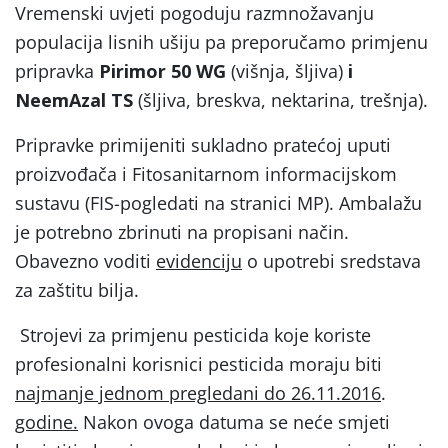
Vremenski uvjeti pogoduju razmnožavanju
populacija lisnih ušiju pa preporučamo primjenu
pripravka
Pirimor 50 WG
(višnja, šljiva)
i
NeemAzal TS
(šljiva, breskva, nektarina, trešnja).
Pripravke primijeniti sukladno pratećoj uputi
proizvođača i Fitosanitarnom informacijskom
sustavu (FIS-pogledati na stranici MP). Ambalažu
je potrebno zbrinuti na propisani način.
Obavezno voditi
evidenciju
o upotrebi sredstava
za zaštitu bilja.
Strojevi za primjenu pesticida koje koriste
profesionalni korisnici pesticida moraju biti
najmanje jednom pregledani do 26.11.2016
.
godine.
Nakon ovoga datuma se neće smjeti