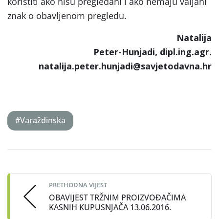
koristiti ako nisu pregledani i ako nemaju valjani
znak o obavljenom pregledu.
Natalija
Peter-Hunjadi, dipl.ing.agr.
natalija.peter.hunjadi@savjetodavna.hr
#Varaždinska
Post
navigation
PRETHODNA VIJEST
OBAVIJEST TRŽNIM PROIZVOĐAČIMA
KASNIH KUPUSNJAČA 13.06.2016.