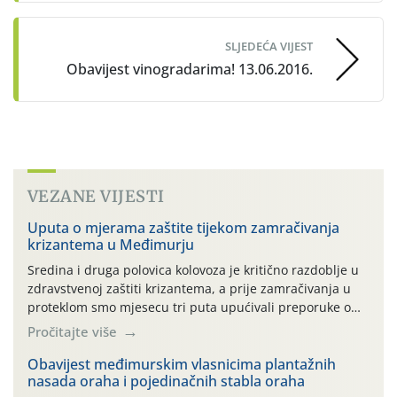
SLJEDEĆA VIJEST
Obavijest vinogradarima! 13.06.2016.
VEZANE VIJESTI
Uputa o mjerama zaštite tijekom zamračivanja
krizantema u Međimurju
Sredina i druga polovica kolovoza je kritično razdoblje u
zdravstvenoj zaštiti krizantema, a prije zamračivanja u
proteklom smo mjesecu tri puta upućivali preporuke o
preventivnim mjerama zaštite krizantema od najčešćih
Pročitajte više
uzročnika bolesti, štetnika i fito-fagnih grinja (23.7., 14.7.,
06.7.)! Na početku ovog mjeseca je zabilježeno je
Obavijest međimurskim vlasnicima plantažnih
nasada oraha i pojedinačnih stabla oraha
povijesno i ekstremno vruće meteorološko razdoblje, uz