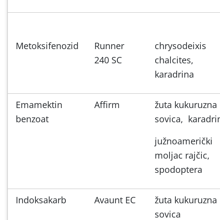
Metoksifenozid
Runner
chrysodeixis
240 SC
chalcites,
karadrina
Emamektin
Affirm
žuta kukuruzna
benzoat
sovica, karadri
južnoamerički
moljac rajčic,
spodoptera
Indoksakarb
Avaunt EC
žuta kukuruzna
sovica