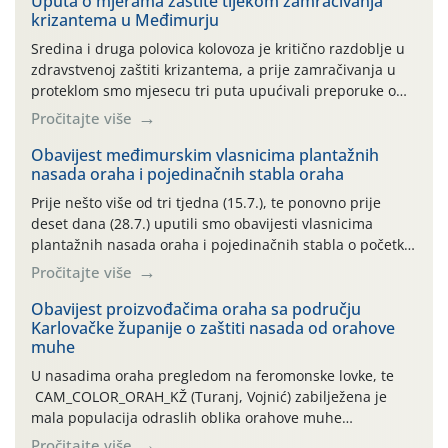
Uputa o mjerama zaštite tijekom zamračivanja
krizantema u Međimurju
Sredina i druga polovica kolovoza je kritično razdoblje u
zdravstvenoj zaštiti krizantema, a prije zamračivanja u
proteklom smo mjesecu tri puta upućivali preporuke o
preventivnim mjerama zaštite krizantema od najčešćih
Pročitajte više
uzročnika bolesti, štetnika i fito-fagnih grinja (23.7., 14.7.,
06.7.)! Na početku ovog mjeseca je zabilježeno je
Obavijest međimurskim vlasnicima plantažnih
nasada oraha i pojedinačnih stabla oraha
povijesno i ekstremno vruće meteorološko razdoblje, uz
najviše temperature […]
Prije nešto više od tri tjedna (15.7.), te ponovno prije
deset dana (28.7.) uputili smo obavijesti vlasnicima
plantažnih nasada oraha i pojedinačnih stabla o početku
leta i ovogodišnjoj potrebi usmjerenog suzbijanja
Pročitajte više
orahove muhe (Rhagoletis completa)! Već dvanaest dana
traje drugi ovogodišnji “toplinski udar”, koji naročito
Obavijest proizvođačima oraha sa području
Karlovačke županije o zaštiti nasada od orahove
izražen zadnja šest dana (31.7.-05.8.), jer najviše
muhe
temperature zraka svakodnevno […]
U nasadima oraha pregledom na feromonske lovke, te
CAM_COLOR_ORAH_KŽ (Turanj, Vojnić) zabilježena je
mala populacija odraslih oblika orahove muhe
(Rhagoletis completa). Niska brojnost može se objasniti
Pročitajte više