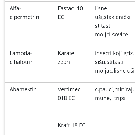
Alfa-
Fastac 10
lisne
cipermetrin
EC
uši,staklenički
štitasti
moljci,sovice
Lambda-
Karate
insecti koji grizu
cihalotrin
zeon
sišu,štitasti
moljac,lisne uši
Abamektin
Vertimec
c.pauci,miniraj
018 EC
muhe, trips
Kraft 18 EC