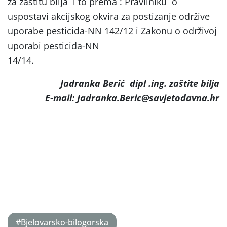
za zaštitu bilja i to prema : Pravilniku o
uspostavi akcijskog okvira za postizanje održive
uporabe pesticida-NN 142/12 i Zakonu o održivoj
uporabi pesticida-NN
14/14.
Jadranka Berić dipl .ing. zaštite bilja
E-mail: Jadranka.Beric@savjetodavna.hr
#Bjelovarsko-bilogorska