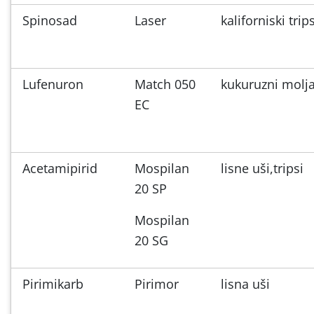
Spinosad
Laser
kaliforniski trip
Lufenuron
Match 050
kukuruzni molj
EC
Acetamipirid
Mospilan
lisne uši,tripsi
20 SP
Mospilan
20 SG
Pirimikarb
Pirimor
lisna uši