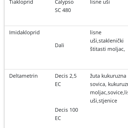
Tiakloprid
Calypso
lisne uši
SC 480
Imidakloprid
lisne
uši,staklenički
Dali
štitasti moljac,
Deltametrin
Decis 2,5
žuta kukuruzna
EC
sovica, kukuruz
moljac,sovice,l
uši,stjenice
Decis 100
EC