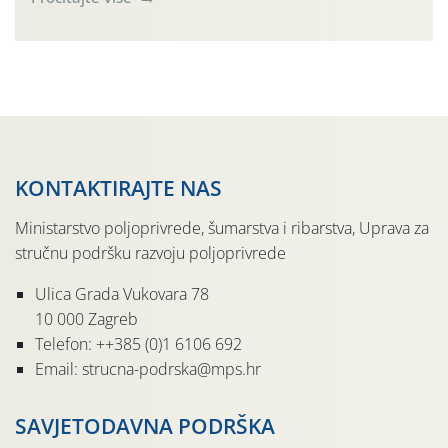
činjenicom da je riječ o mladim nasadima s vrlo malim
urodom, što je povezano i s manjim brojem prezimjelih
jedinki. U starijim nasadima, na žutim ljepljivim Rebell
pločama s […]
KONTAKTIRAJTE NAS
Ministarstvo poljoprivrede, šumarstva i ribarstva, Uprava za
stručnu podršku razvoju poljoprivrede
Ulica Grada Vukovara 78
10 000 Zagreb
Telefon: ++385 (0)1 6106 692
Email: strucna-podrska@mps.hr
SAVJETODAVNA PODRŠKA