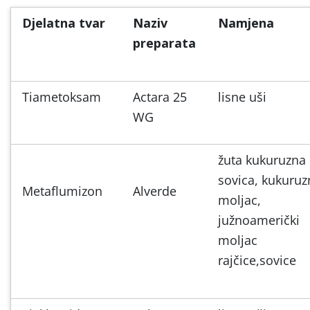
Djelatna tvar
Naziv
Namjena
preparata
Tiametoksam
Actara 25
lisne uši
WG
žuta kukuruzna
sovica, kukuruz
Metaflumizon
Alverde
moljac,
južnoamerički
moljac
rajčice,sovice