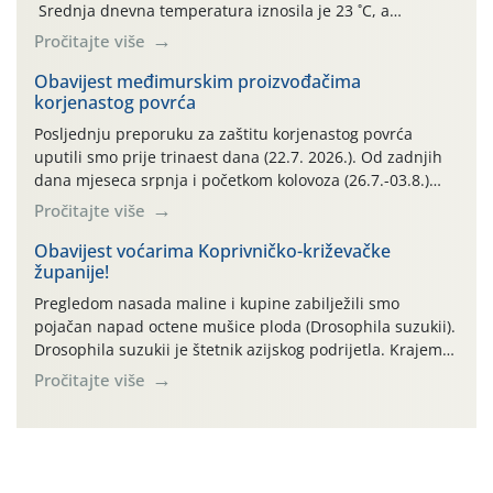
Srednja dnevna temperatura iznosila je 23 ˚C, a
maksimalne su posljednjih dana dosezale do 35 ˚C.
Pročitajte više
Simptome plamenjače vinove loze (Plasmoparas
viticola) vidljivi su na zapercima i vršnom mladom lišću.
Obavijest međimurskim proizvođačima
korjenastog povrća
Kako bi i dalje održali zdravu lisnu masu u zaštiti je
moguće […]
Posljednju preporuku za zaštitu korjenastog povrća
uputili smo prije trinaest dana (22.7. 2026.). Od zadnjih
dana mjeseca srpnja i početkom kolovoza (26.7.-03.8.)
traje izuzetno nepovoljno meteorološko razdoblje za rast
Pročitajte više
i razvoj korjenastog povrća: najviše dnevne temperature
zraka zadnjih su devet dana u rasponu 30,7°-38,0°C!
Obavijest voćarima Koprivničko-križevačke
županije!
Drugi ovogodišnji “toplinski udar” naročito je izražen
zadnja četiri dana (31.7.-03.8.), […]
Pregledom nasada maline i kupine zabilježili smo
pojačan napad octene mušice ploda (Drosophila suzukii).
Drosophila suzukii je štetnik azijskog podrijetla. Krajem
2010. godine prvi puta je registriran u Hrvatskoj, a u
Pročitajte više
rujnu 2016. godine na našem su području zabilježene
gospodarski važne štete. Riječ je o štetniku vrlo sličnom
dobro poznatoj vinskoj mušici, no za razliku […]