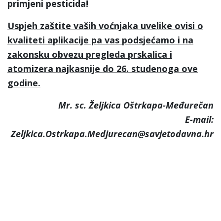
primjeni pesticida!
Uspjeh zaštite vaših voćnjaka uvelike ovisi o
kvaliteti aplikacije pa vas podsjećamo i na
zakonsku obvezu pregleda prskalica i
atomizera najkasnije do 26. studenoga ove
godine.
Mr. sc. Željkica Oštrkapa-Međurečan
E-mail:
Zeljkica.Ostrkapa.Medjurecan@savjetodavna.hr