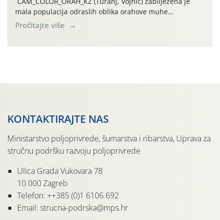
CAM_COLOR_ORAH_KŽ (Turanj, Vojnić) zabilježena je
mala populacija odraslih oblika orahove muhe
(Rhagoletis completa). Niska brojnost može se objasniti
Pročitajte više
činjenicom da je riječ o mladim nasadima s vrlo malim
urodom, što je povezano i s manjim brojem prezimjelih
jedinki. U starijim nasadima, na žutim ljepljivim Rebell
pločama s […]
KONTAKTIRAJTE NAS
Ministarstvo poljoprivrede, šumarstva i ribarstva, Uprava za
stručnu podršku razvoju poljoprivrede
Ulica Grada Vukovara 78
10 000 Zagreb
Telefon: ++385 (0)1 6106 692
Email: strucna-podrska@mps.hr