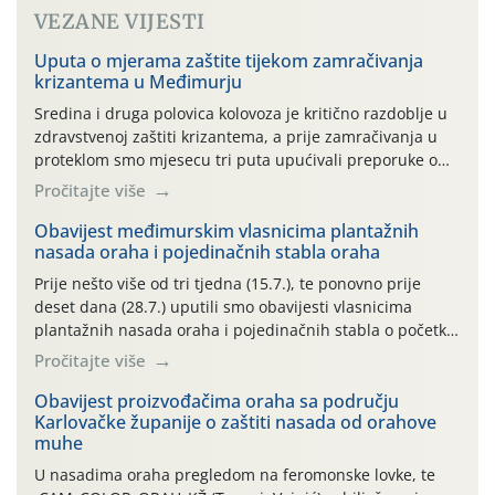
VEZANE VIJESTI
Uputa o mjerama zaštite tijekom zamračivanja
krizantema u Međimurju
Sredina i druga polovica kolovoza je kritično razdoblje u
zdravstvenoj zaštiti krizantema, a prije zamračivanja u
proteklom smo mjesecu tri puta upućivali preporuke o
preventivnim mjerama zaštite krizantema od najčešćih
Pročitajte više
uzročnika bolesti, štetnika i fito-fagnih grinja (23.7., 14.7.,
06.7.)! Na početku ovog mjeseca je zabilježeno je
Obavijest međimurskim vlasnicima plantažnih
nasada oraha i pojedinačnih stabla oraha
povijesno i ekstremno vruće meteorološko razdoblje, uz
najviše temperature […]
Prije nešto više od tri tjedna (15.7.), te ponovno prije
deset dana (28.7.) uputili smo obavijesti vlasnicima
plantažnih nasada oraha i pojedinačnih stabla o početku
leta i ovogodišnjoj potrebi usmjerenog suzbijanja
Pročitajte više
orahove muhe (Rhagoletis completa)! Već dvanaest dana
traje drugi ovogodišnji “toplinski udar”, koji naročito
Obavijest proizvođačima oraha sa području
Karlovačke županije o zaštiti nasada od orahove
izražen zadnja šest dana (31.7.-05.8.), jer najviše
muhe
temperature zraka svakodnevno […]
U nasadima oraha pregledom na feromonske lovke, te