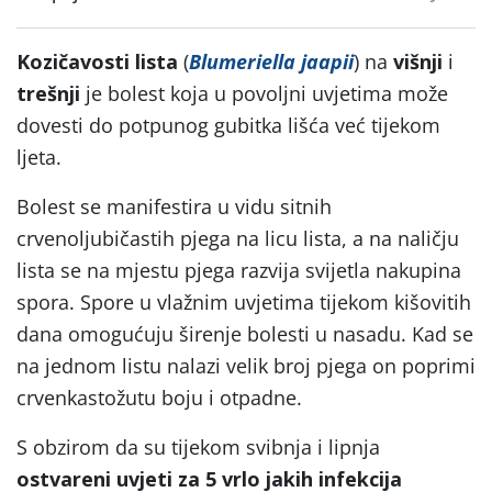
Kozičavosti lista
(
Blumeriella jaapii
) na
višnji
i
trešnji
je bolest koja u povoljni uvjetima može
dovesti do potpunog gubitka lišća već tijekom
ljeta.
Bolest se manifestira u vidu sitnih
crvenoljubičastih pjega na licu lista, a na naličju
lista se na mjestu pjega razvija svijetla nakupina
spora. Spore u vlažnim uvjetima tijekom kišovitih
dana omogućuju širenje bolesti u nasadu. Kad se
na jednom listu nalazi velik broj pjega on poprimi
crvenkastožutu boju i otpadne.
S obzirom da su tijekom svibnja i lipnja
ostvareni uvjeti za 5 vrlo jakih infekcija