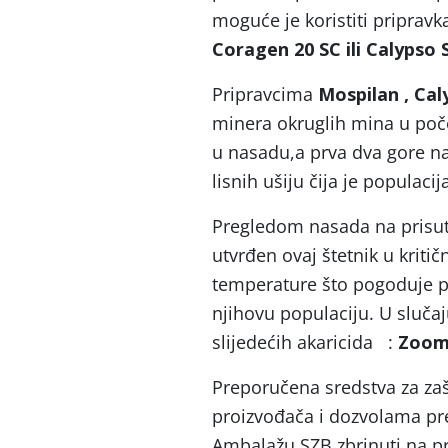
moguće je koristiti pripravka
Coragen 20 SC ili Calypso 
Pripravcima
Mospilan , Cal
minera okruglih mina u počet
u nasadu,a prva dva gore nav
lisnih ušiju čija je populac
Pregledom nasada na prisu
utvrđen ovaj štetnik u kriti
temperature što pogoduje poj
njihovu populaciju. U sluča
slijedećih akaricida :
Zoom 
Preporučena sredstva za zašt
proizvođača i dozvolama p
Ambalažu SZB zbrinuti na pro