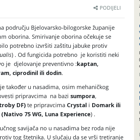
PODIJELI
a području Bjelovarsko-bilogorske županije
mm oborina. Smirivanje oborina očekuje se
lo potrebno izvršiti zaštitu jabuke protiv
ualis
) . Od fungicida potrebno je koristiti neki
vo je djelovanje preventivno :
kaptan,
m, ciprodinil ili dodin
.
je također u nasadima, osim mehaničkog
ovesti pripravcima na bazi
sumpora
,
troby DF)
te pripravcima
Crystal
i
Domark ili
 (Nativo 75 WG, Luna Experience
) .
 jabučnog savijača no u nasadima bez roda nije
otiv tog štetnika. U slučaju da se vrši tretiranje