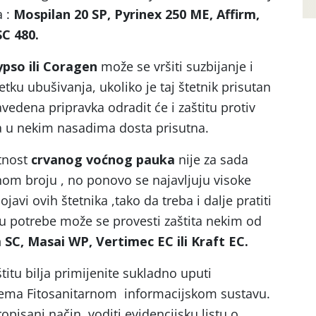
 :
Mospilan 20 SP, Pyrinex 250 ME, Affirm,
SC 480.
ypso ili Coragen
može se vršiti suzbijanje i
ku ubušivanja, ukoliko je taj štetnik prisutan
edena pripravka odradit će i zaštitu protiv
ija u nekim nasadima dosta prisutna.
tnost
crvanog voćnog pauka
nije za sada
čnom broju , no ponovo se najavljuju visoke
avi ovih štetnika ,tako da treba i dalje pratiti
ju potrebe može se provesti zaštita nekim od
SC, Masai WP, Vertimec EC ili Kraft EC.
itu bilja primijenite sukladno uputi
rema Fitosanitarnom informacijskom sustavu.
pisani način, voditi evidencijsku listu o