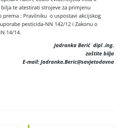
bilja te atestirati strojeve za primjenu
 to prema : Pravilniku o uspostavi akcijskog
e uporabe pesticida-NN 142/12 i Zakonu o
NN 14/14.
Jadranka Berić dipl .ing.
zaštite bilja
E-mail: Jadranka.Beric@savjetodavna