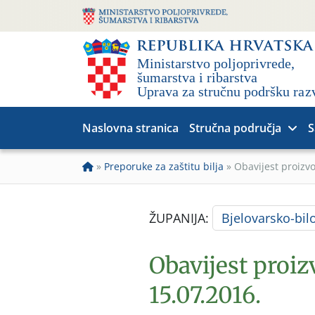
Naslovna stranica
Stručna područja
S
»
Preporuke za zaštitu bilja
»
Obavijest proizv
ŽUPANIJA:
Bjelovarsko-bil
Obavijest proi
15.07.2016.