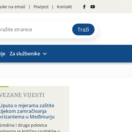
uke na email
Povijest
Kontakt
Traži
ije
Za službenike
VEZANE VIJESTI
Uputa o mjerama zaštite
tijekom zamračivanja
krizantema u Međimurju
Sredina i druga polovica
kolovoza je kritično razdoblje u