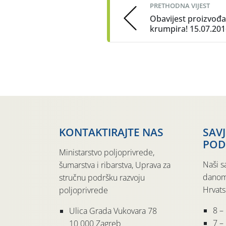
PRETHODNA VIJEST
Obavijest proizvođ
krumpira! 15.07.201
KONTAKTIRAJTE NAS
SAV
POD
Ministarstvo poljoprivrede,
Naši s
šumarstva i ribarstva, Uprava za
danom
stručnu podršku razvoju
Hrvats
poljoprivrede
8 –
Ulica Grada Vukovara 78
7 – 
10 000 Zagreb