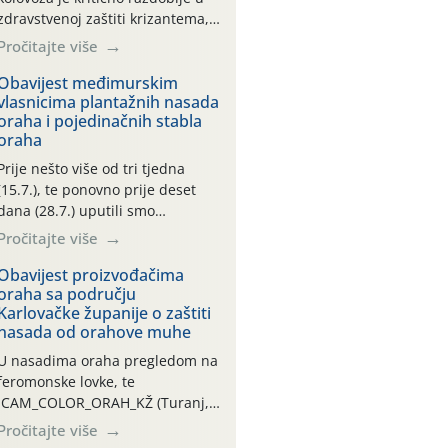
zdravstvenoj zaštiti krizantema,
a prije zamračivanja u proteklom
Pročitajte više
smo mjesecu tri puta upućivali
preporuke o preventivnim
Obavijest međimurskim
vlasnicima plantažnih nasada
mjerama zaštite krizantema od
oraha i pojedinačnih stabla
najčešćih uzročnika bolesti,
oraha
štetnika i fito-fagnih grinja (23.7.,
14.7., 06.7.)! Na početku ovog
Prije nešto više od tri tjedna
mjeseca je zabilježeno je
(15.7.), te ponovno prije deset
povijesno i ekstremno vruće
dana (28.7.) uputili smo
meteorološko razdoblje, uz
obavijesti vlasnicima plantažnih
Pročitajte više
najviše temperature […]
nasada oraha i pojedinačnih
stabla o početku leta i
Obavijest proizvođačima
oraha sa području
ovogodišnjoj potrebi usmjerenog
Karlovačke županije o zaštiti
suzbijanja orahove muhe
nasada od orahove muhe
(Rhagoletis completa)! Već
dvanaest dana traje drugi
U nasadima oraha pregledom na
ovogodišnji “toplinski udar”, koji
feromonske lovke, te
naročito izražen zadnja šest
CAM_COLOR_ORAH_KŽ (Turanj,
dana (31.7.-05.8.), jer najviše
Vojnić) zabilježena je mala
Pročitajte više
temperature zraka svakodnevno
populacija odraslih oblika