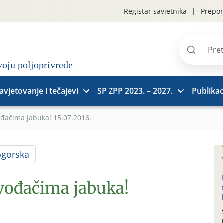
Registar savjetnika
Prepor
Pretraži
stranice
avjetovanje i tečajevi
SP ZPP 2023. – 2027.
Publikac
ođačima jabuka! 15.07.2016.
ogorska
zvođačima jabuka!