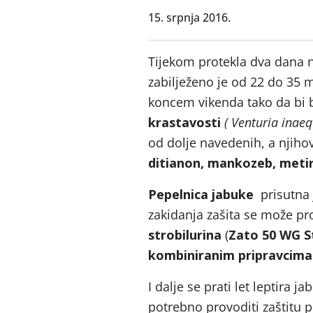
15. srpnja 2016.
Tijekom protekla dva dana n
zabilježeno je od 22 do 35 
koncem vikenda tako da bi bi
krastavosti
( Venturia inaeq
od dolje navedenih, a njiho
ditianon, mankozeb, metira
Pepelnica jabuke
prisutna 
zakidanja zašita se može pr
strobilurina
(
Zato 50 WG S
kombiniranim pripravcima
I dalje se prati let leptira
potrebno provoditi zaštitu pr