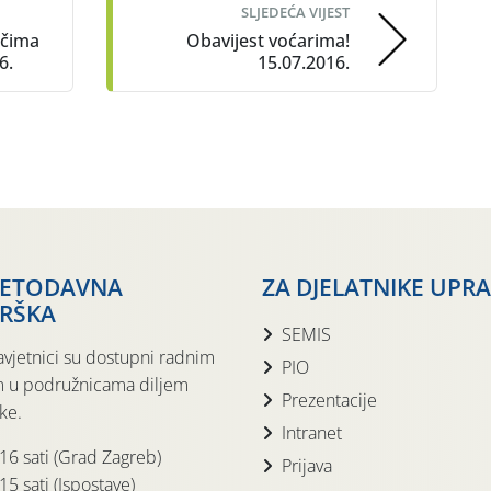
SLJEDEĆA VIJEST
ačima
Obavijest voćarima!
6.
15.07.2016.
JETODAVNA
ZA DJELATNIKE UPR
RŠKA
SEMIS
avjetnici su dostupni radnim
PIO
 u podružnicama diljem
Prezentacije
ke.
Intranet
 16 sati (Grad Zagreb)
Prijava
15 sati (Ispostave)