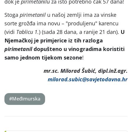
dok je
pirimetanilu
za isto potrebno čak 57 dana!
Stoga
pirimetanil
u našoj zemlji ima za vinske
sorte grožđa ima novu – "produljenu" karencu
(vidi
Tablicu 1.
) (sada 28 dana, a ranije 21 dan).
U
Njemačkoj je primjerice iz tih razloga
pirimetanil
dopušteno u vinogradima koristiti
samo jednom tijekom sezone
!
mr.sc. Milorad Šubić, dipl.inž.agr.
milorad.subic@savjetodavna.hr
#Međimurska
Post
navigation