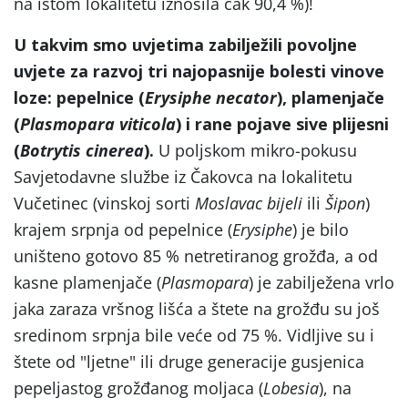
na istom lokalitetu iznosila čak 90,4 %)!
U takvim smo uvjetima zabilježili povoljne
uvjete za razvoj tri najopasnije bolesti vinove
loze: pepelnice (
Erysiphe necator
), plamenjače
(
Plasmopara viticola
) i rane pojave sive plijesni
(
Botrytis cinerea
).
U poljskom mikro-pokusu
Savjetodavne službe iz Čakovca na lokalitetu
Vučetinec (vinskoj sorti
Moslavac bijeli
ili
Šipon
)
krajem srpnja od pepelnice (
Erysiphe
) je bilo
uništeno gotovo 85 % netretiranog grožđa, a od
kasne plamenjače (
Plasmopara
) je zabilježena vrlo
jaka zaraza vršnog lišća a štete na grožđu su još
sredinom srpnja bile veće od 75 %. Vidljive su i
štete od "ljetne" ili druge generacije gusjenica
pepeljastog grožđanog moljaca (
Lobesia
), na