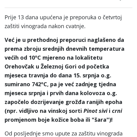
Prije 13 dana upućena je preporuka o četvrtoj
zaštiti vinograda nakon cvatnje.
Već je u prethodnoj preporuci naglašeno da
prema zbroju srednjih dnevnih temperatura
većih od 10ºC mjereno na lokalitetu
Orehovčak u Železnoj Gori od početka
mjeseca travnja do dana 15. srpnja o.g.
sumirano 742ºC, pa je već zadnjeg tjedna
mjeseca srpnja i prvih dana kolovoza o.g.
započelo dozrijevanje grožđa ranijih epoha
(npr. vidljivo na vinskoj sorti
Pinot sivi
i
crni
promjenom boje kožice boba ili "šara")!
Od posljednje smo upute za zaštitu vinograda