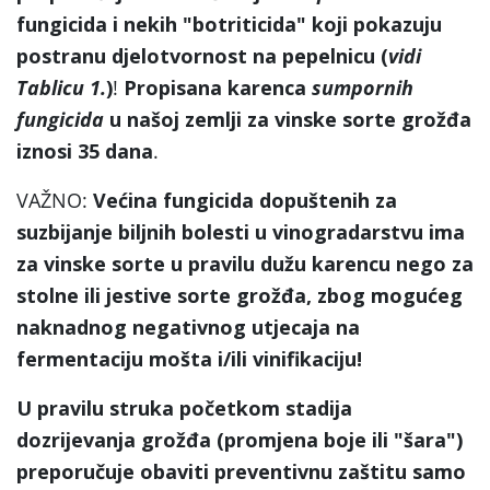
fungicida i nekih
"botriticida
" koji pokazuju
postranu djelotvornost na pepelnicu (
vidi
Tablicu 1.
)
!
Propisana karenca
sumpornih
fungicida
u našoj zemlji za vinske sorte grožđa
iznosi 35 dana
.
VAŽNO:
Većina fungicida dopuštenih za
suzbijanje biljnih bolesti u vinogradarstvu ima
za vinske sorte u pravilu dužu karencu nego za
stolne ili jestive sorte grožđa, zbog mogućeg
naknadnog negativnog utjecaja na
fermentaciju mošta i/ili vinifikaciju!
U pravilu struka početkom stadija
dozrijevanja grožđa (promjena boje ili "šara")
preporučuje obaviti preventivnu zaštitu samo