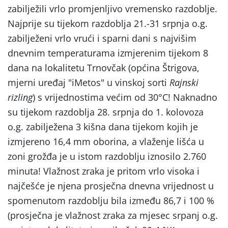
zabilježili vrlo promjenljivo vremensko razdoblje.
Najprije su tijekom razdoblja 21.-31 srpnja o.g.
zabilježeni vrlo vrući i sparni dani s najvišim
dnevnim temperaturama izmjerenim tijekom 8
dana na lokalitetu Trnovčak (općina Štrigova,
mjerni uređaj "iMetos" u vinskoj sorti
Rajnski
rizling
) s vrijednostima većim od 30°C! Naknadno
su tijekom razdoblja 28. srpnja do 1. kolovoza
o.g. zabilježena 3 kišna dana tijekom kojih je
izmjereno 16,4 mm oborina, a vlaženje lišća u
zoni grožđa je u istom razdoblju iznosilo 2.760
minuta! Vlažnost zraka je pritom vrlo visoka i
najčešće je njena prosječna dnevna vrijednost u
spomenutom razdoblju bila između 86,7 i 100 %
(prosječna je vlažnost zraka za mjesec srpanj o.g.