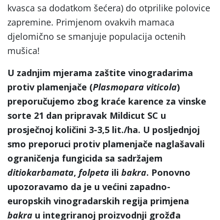
kvasca sa dodatkom šećera) do otprilike polovice
zapremine. Primjenom ovakvih mamaca
djelomično se smanjuje populacija octenih
mušica!
U zadnjim mjerama zaštite vinogradarima
protiv plamenjače (
Plasmopara viticola
)
preporučujemo zbog kraće karence za vinske
sorte 21 dan pripravak Mildicut SC u
prosječnoj količini 3-3,5 lit./ha. U posljednjoj
smo preporuci protiv plamenjače naglašavali
ograničenja fungicida sa sadržajem
ditiokarbamata
,
folpeta
ili
bakra
. Ponovno
upozoravamo da je u većini zapadno-
europskih vinogradarskih regija primjena
bakra
u integriranoj proizvodnji grožđa