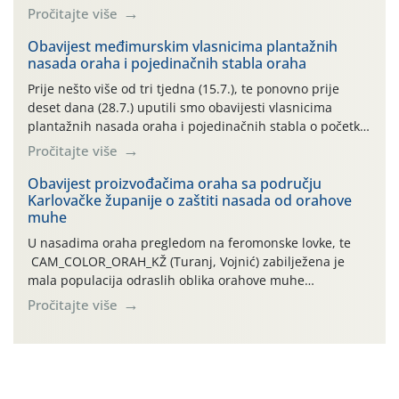
preventivnim mjerama zaštite krizantema od najčešćih
Pročitajte više
uzročnika bolesti, štetnika i fito-fagnih grinja (23.7., 14.7.,
06.7.)! Na početku ovog mjeseca je zabilježeno je
Obavijest međimurskim vlasnicima plantažnih
nasada oraha i pojedinačnih stabla oraha
povijesno i ekstremno vruće meteorološko razdoblje, uz
najviše temperature […]
Prije nešto više od tri tjedna (15.7.), te ponovno prije
deset dana (28.7.) uputili smo obavijesti vlasnicima
plantažnih nasada oraha i pojedinačnih stabla o početku
leta i ovogodišnjoj potrebi usmjerenog suzbijanja
Pročitajte više
orahove muhe (Rhagoletis completa)! Već dvanaest dana
traje drugi ovogodišnji “toplinski udar”, koji naročito
Obavijest proizvođačima oraha sa području
Karlovačke županije o zaštiti nasada od orahove
izražen zadnja šest dana (31.7.-05.8.), jer najviše
muhe
temperature zraka svakodnevno […]
U nasadima oraha pregledom na feromonske lovke, te
CAM_COLOR_ORAH_KŽ (Turanj, Vojnić) zabilježena je
mala populacija odraslih oblika orahove muhe
(Rhagoletis completa). Niska brojnost može se objasniti
Pročitajte više
činjenicom da je riječ o mladim nasadima s vrlo malim
urodom, što je povezano i s manjim brojem prezimjelih
jedinki. U starijim nasadima, na žutim ljepljivim Rebell
pločama s […]