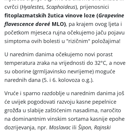
cvrčci (
Hyalestes, Scaphoideus
), prijenosnici
fitoplazmatskih žutica vinove loze (
Grapevine
flavescence doreé
MLO)
, pa krajem ovog ljeta i
početkom mjeseca rujna očekujemo jaču pojavu
simptoma ovih bolesti u "rizičnim" položajima!
U narednim danima očekujemo novi porast
temperatura zraka na vrijednosti do 32°C, a nove
su oborine (grmljavinsko nevrijeme) moguće
narednih dana (5. i 6. kolovoza o.g.).
Vruće i sparno razdoblje u narednim danima još
će uvijek pogodovati razvoju kasne pepelnice
grožđa u slabije zaštićenim nasadima, naročito
na dominantnim vinskim sortama kasnije epohe
dozrijevanja, npr.
Moslavac
ili
Šipon
,
Rajnski