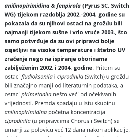
anilinopirimidina & fenpirola
(Pyrus SC, Switch
WG) tijekom razdoblja 2002.-2004. godine su
pokazala da su njihovi ostaci na grožđu bili
najmanji tijekom sušne i vrlo vruće 2003., što
samo potvrđuje da su ovi pripravci bolje
osjetljivi na visoke temperature i štetno UV
zračenje nego na ispiranje oborinama
zabilježenim 2002. i 2004. godine
. Pritom su
ostaci
fludioksonila
i
ciprodinila
(Switch) u grožđu
bili značajno manji od literaturnih podataka, a
ostaci
pirimetanila
nešto veći od očekivanih
vrijednosti. Premda spadaju u istu skupinu
anilinopirimidina
početna koncentracija
ciprodinila
(u pripravcima Chorus i Switch) se
umanji za polovicu već 12 dana nakon aplikacije,