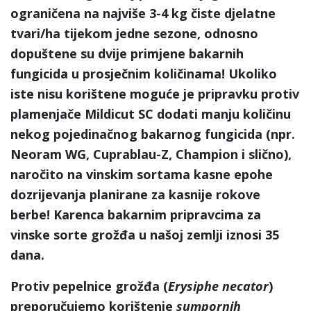
ograničena na najviše 3-4 kg čiste djelatne
tvari/ha tijekom jedne sezone, odnosno
dopuštene su dvije primjene bakarnih
fungicida u prosječnim količinama! Ukoliko
iste nisu korištene moguće je pripravku protiv
plamenjače Mildicut SC dodati manju količinu
nekog pojedinačnog bakarnog fungicida (npr.
Neoram WG, Cuprablau-Z, Champion i slično),
naročito na vinskim sortama kasne epohe
dozrijevanja planirane za kasnije rokove
berbe! Karenca bakarnim pripravcima za
vinske sorte grožđa u našoj zemlji iznosi 35
dana.
Protiv pepelnice grožđa (
Erysiphe necator
)
preporučujemo korištenje
sumpornih