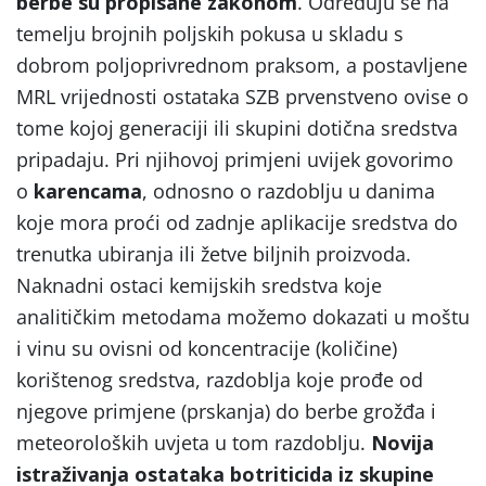
berbe su propisane zakonom
. Određuju se na
temelju brojnih poljskih pokusa u skladu s
dobrom poljoprivrednom praksom, a postavljene
MRL vrijednosti ostataka SZB prvenstveno ovise o
tome kojoj generaciji ili skupini dotična sredstva
pripadaju. Pri njihovoj primjeni uvijek govorimo
o
karencama
, odnosno o razdoblju u danima
koje mora proći od zadnje aplikacije sredstva do
trenutka ubiranja ili žetve biljnih proizvoda.
Naknadni ostaci kemijskih sredstva koje
analitičkim metodama možemo dokazati u moštu
i vinu su ovisni od koncentracije (količine)
korištenog sredstva, razdoblja koje prođe od
njegove primjene (prskanja) do berbe grožđa i
meteoroloških uvjeta u tom razdoblju.
Novija
istraživanja ostataka botriticida iz skupine