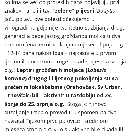
kojima se već od proteklih dana pojavljuju prvi
znakovi rane ili tzv.
"zelene
" plijesni
(
Botrytis
).
Jaču pojavu ove bolesti očekujemo u
vinogradima gdje nije kvalitetno suzbijanja druga
generacija pepeljastog grožđanog moljca u dva
preporučena termina: krajem mjeseca lipnja o.g.
i 12-14 dana nakon toga – najkasnije u prvom
tjednu ili početkom druge dekade mjeseca srpnja
o.g.!
Leptiri grožđanih moljaca (
Lobesia
botrana
) drugog ili ljetnog pokoljenja su na
praćenim lokalitetima (Orehovčak, Sv.Urban,
Trnovčak) bili "aktivni" u razdoblju od 23.
lipnja do 25. srpnja o.g.
! Stoga je njihovo
suzbijanje trebalo provoditi u spomenuta dva
navrata! Tijekom prve polovice i sredinom
mjeseca srpnja o.g. vrlo su aktivne bile cikade ili