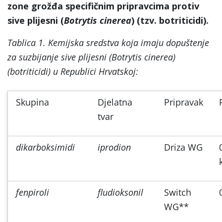
zone grožđa specifičnim pripravcima protiv
sive plijesni (
Botrytis cinerea
) (tzv. botriticidi).
Tablica 1. Kemijska sredstva koja imaju dopuštenje
za suzbijanje sive plijesni (Botrytis cinerea)
(botriticidi) u Republici Hrvatskoj:
Skupina
Djelatna
Pripravak
tvar
dikarboksimidi
iprodion
Driza WG
fenpiroli
fludioksonil
Switch
WG**