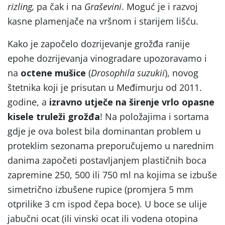
rizling,
pa čak i na
Graševini
. Moguć je i razvoj
kasne plamenjače na vršnom i starijem lišću.
Kako je započelo dozrijevanje grožđa ranije
epohe dozrijevanja vinogradare upozoravamo i
na
octene mušice
(
Drosophila suzukii
), novog
štetnika koji je prisutan u Međimurju od 2011.
godine, a
izravno utječe na širenje vrlo opasne
kisele truleži grožđa
! Na položajima i sortama
gdje je ova bolest bila dominantan problem u
proteklim sezonama preporučujemo u narednim
danima započeti postavljanjem plastičnih boca
zapremine 250, 500 ili 750 ml na kojima se izbuše
simetrično izbušene rupice (promjera 5 mm
otprilike 3 cm ispod čepa boce). U boce se ulije
jabučni ocat (ili vinski ocat ili vodena otopina