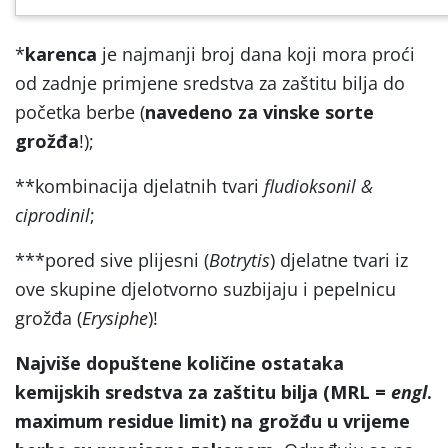
*
karenca
je najmanji broj dana koji mora proći
od zadnje primjene sredstva za zaštitu bilja do
početka berbe (
navedeno za vinske sorte
grožđa
!);
**kombinacija djelatnih tvari
fludioksonil &
ciprodinil
;
***pored sive plijesni (
Botrytis
) djelatne tvari iz
ove skupine djelotvorno suzbijaju i pepelnicu
grožđa (
Erysiphe
)!
Najviše dopuštene količine ostataka
kemijskih sredstva za zaštitu bilja (MRL =
engl
.
maximum residue limit) na grožđu u vrijeme