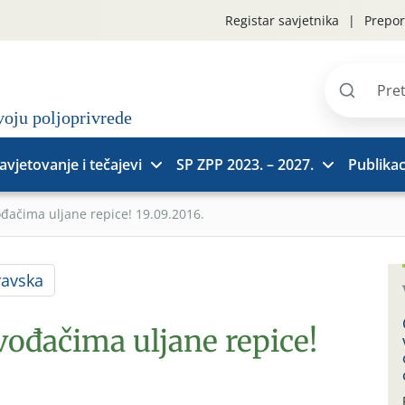
Registar savjetnika
Prepor
Pretraži
stranice
avjetovanje i tečajevi
SP ZPP 2023. – 2027.
Publikac
ođačima uljane repice! 19.09.2016.
ravska
vođačima uljane repice!