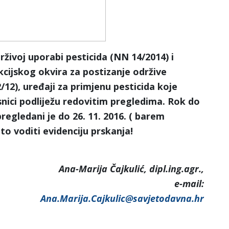
živoj uporabi pesticida (NN 14/2014) i
cijskog okvira za postizanje održive
12), uređaji za primjenu pesticida koje
snici podliježu redovitim pregledima. Rok do
regledani je do 26. 11. 2016. ( barem
to voditi evidenciju prskanja!
Ana-Marija Čajkulić, dipl.ing.agr.,
-mail:
Ana.Marija.Cajkulic@savjetodavna.hr