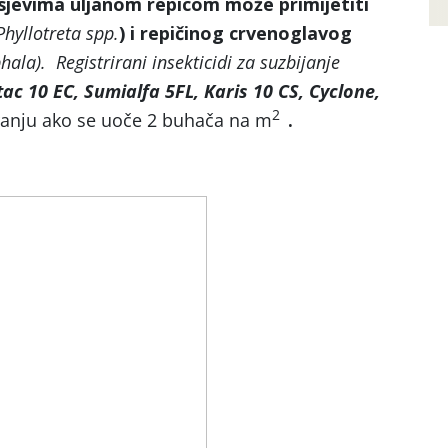
sjevima uljanom repicom može primijetiti
Phyllotreta spp.
) i repičinog crvenoglavog
hala). Registrirani insekticidi za suzbijanje
stac 10 EC, Sumialfa 5FL, Karis 10 CS, Cyclone,
2
tiranju ako se uoče 2 buhača na m
.