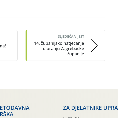
SLJEDEĆA VIJEST
14. županijsko natjecanje
ma!
u oranju Zagrebačke
županije
JETODAVNA
ZA DJELATNIKE UPR
RŠKA