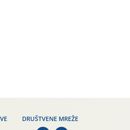
AVE
DRUŠTVENE MREŽE