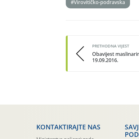
#Virovitičko-podravska
Post
navigation
PRETHODNA VIJEST
Obavijest maslinari
19.09.2016.
KONTAKTIRAJTE NAS
SAV
POD