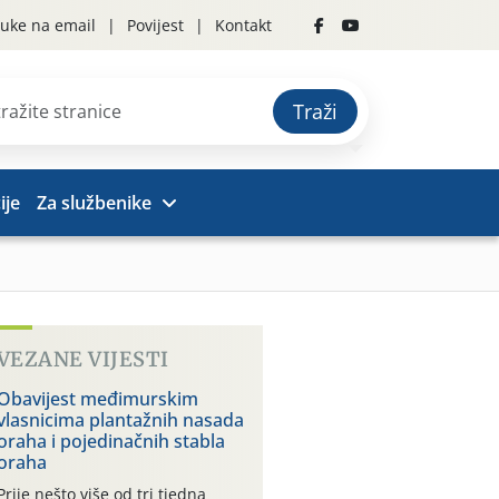
uke na email
Povijest
Kontakt
Traži
ije
Za službenike
VEZANE VIJESTI
Obavijest međimurskim
vlasnicima plantažnih nasada
oraha i pojedinačnih stabla
oraha
Prije nešto više od tri tjedna