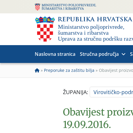
Naslovna stranica
Stručna područja
S
»
Preporuke za zaštitu bilja
»
Obavijest proizv
ŽUPANIJA:
Virovitičko-pod
Obavijest proiz
19.09.2016.