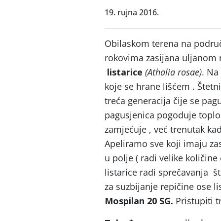
19. rujna 2016.
Obilaskom terena na područ
rokovima zasijana uljanom 
listarice
(Athalia rosae)
. Na
koje se hrane lišćem . Štetni
treća generacija čije se pag
pagusjenica pogoduje toplo
zamjećuje , već trenutak kad
Apeliramo sve koji imaju za
u polje ( radi velike količin
listarice radi sprečavanja št
za suzbijanje repičine ose li
Mospilan 20 SG.
Pristupiti 