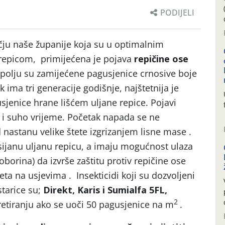
PODIJELI
ju naše županije koja su u optimalnim
repicom, primijećena je pojava
repičine ose
 polju su zamijećene pagusjenice crnosive boje
k ima tri generacije godišnje, najštetnija je
usjenice hrane lišćem uljane repice. Pojavi
 i suho vrijeme. Početak napada se ne
 nastanu velike štete izgrizanjem lisne mase .
sijanu uljanu repicu, a imaju mogućnost ulaza
e oborina) da izvrše zaštitu protiv repičine ose
eta na usjevima . Insekticidi koji su dozvoljeni
starice su;
Direkt, Karis i Sumialfa 5FL,
2
tretiranju ako se uoči 50 pagusjenice na m
.