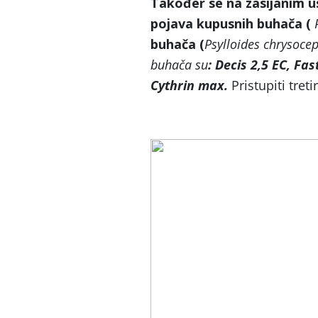
Također se na zasijanim u
pojava kupusnih buhača (
buhača (
Psylloides chrysocep
buhača su
: Decis 2,5 EC, Fa
Cythrin max.
Pristupiti tre