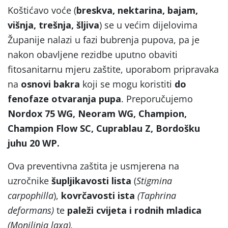
Koštićavo voće (
breskva, nektarina, bajam,
višnja, trešnja, šljiva
) se u većim dijelovima
Županije nalazi u fazi bubrenja pupova, pa je
nakon obavljene rezidbe uputno obaviti
fitosanitarnu mjeru zaštite, uporabom pripravaka
na
osnovi bakra
koji se mogu koristiti
do
fenofaze otvaranja pupa
. Preporučujemo
Nordox 75 WG, Neoram WG, Champion,
Champion Flow SC, Cuprablau Z, Bordošku
juhu 20 WP.
Ova preventivna zaštita je usmjerena na
uzročnike
šupljikavosti lista
(
Stigmina
carpophilla
),
kovrčavosti ista
(Taphrina
deformans)
te
paleži cvijeta i rodnih mladica
(Monilinia laxa).