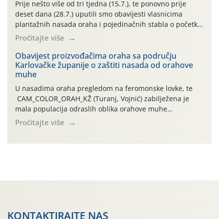
najviše temperature […]
Prije nešto više od tri tjedna (15.7.), te ponovno prije
deset dana (28.7.) uputili smo obavijesti vlasnicima
plantažnih nasada oraha i pojedinačnih stabla o početku
leta i ovogodišnjoj potrebi usmjerenog suzbijanja
Pročitajte više
orahove muhe (Rhagoletis completa)! Već dvanaest dana
traje drugi ovogodišnji “toplinski udar”, koji naročito
Obavijest proizvođačima oraha sa području
Karlovačke županije o zaštiti nasada od orahove
izražen zadnja šest dana (31.7.-05.8.), jer najviše
muhe
temperature zraka svakodnevno […]
U nasadima oraha pregledom na feromonske lovke, te
CAM_COLOR_ORAH_KŽ (Turanj, Vojnić) zabilježena je
mala populacija odraslih oblika orahove muhe
(Rhagoletis completa). Niska brojnost može se objasniti
Pročitajte više
činjenicom da je riječ o mladim nasadima s vrlo malim
urodom, što je povezano i s manjim brojem prezimjelih
jedinki. U starijim nasadima, na žutim ljepljivim Rebell
pločama s […]
KONTAKTIRAJTE NAS