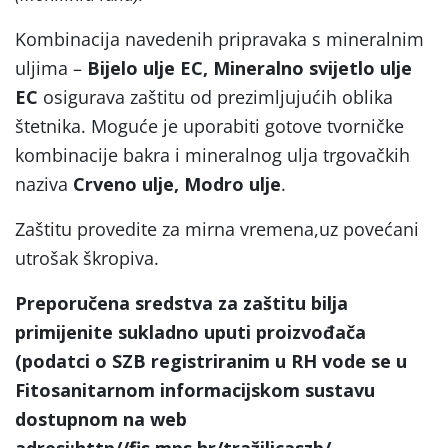
Kombinacija navedenih pripravaka s mineralnim
uljima –
Bijelo ulje EC, Mineralno svijetlo ulje
EC
osigurava zaštitu od prezimljujućih oblika
štetnika. Moguće je uporabiti gotove tvorničke
kombinacije bakra i mineralnog ulja trgovačkih
naziva
Crveno ulje, Modro ulje
.
Zaštitu provedite za mirna vremena,uz povećani
utrošak škropiva.
Preporučena sredstva za zaštitu bilja
primijenite sukladno uputi proizvođača
(podatci o SZB registriranim u RH vode se u
Fitosanitarnom informacijskom sustavu
dostupnom na web
adresi:http//fis.mps.hr/tražilicaszb/.