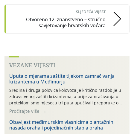
SLJEDEĆA VIJEST
Otvoreno 12. znanstveno – stručno
savjetovanje hrvatskih voćara
VEZANE VIJESTI
Uputa o mjerama zaštite tijekom zamračivanja
krizantema u Međimurju
Sredina i druga polovica kolovoza je kritično razdoblje u
zdravstvenoj zaštiti krizantema, a prije zamračivanja u
proteklom smo mjesecu tri puta upućivali preporuke o
preventivnim mjerama zaštite krizantema od najčešćih
Pročitajte više
uzročnika bolesti, štetnika i fito-fagnih grinja (23.7., 14.7.,
06.7.)! Na početku ovog mjeseca je zabilježeno je
Obavijest međimurskim vlasnicima plantažnih
nasada oraha i pojedinačnih stabla oraha
povijesno i ekstremno vruće meteorološko razdoblje, uz