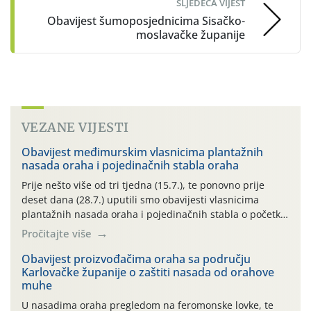
SLJEDEĆA VIJEST
Obavijest šumoposjednicima Sisačko-
moslavačke županije
VEZANE VIJESTI
Obavijest međimurskim vlasnicima plantažnih
nasada oraha i pojedinačnih stabla oraha
Prije nešto više od tri tjedna (15.7.), te ponovno prije
deset dana (28.7.) uputili smo obavijesti vlasnicima
plantažnih nasada oraha i pojedinačnih stabla o početku
leta i ovogodišnjoj potrebi usmjerenog suzbijanja
Pročitajte više
orahove muhe (Rhagoletis completa)! Već dvanaest dana
traje drugi ovogodišnji “toplinski udar”, koji naročito
Obavijest proizvođačima oraha sa području
Karlovačke županije o zaštiti nasada od orahove
izražen zadnja šest dana (31.7.-05.8.), jer najviše
muhe
temperature zraka svakodnevno […]
U nasadima oraha pregledom na feromonske lovke, te