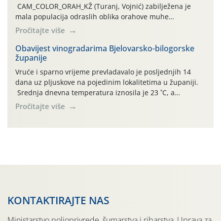
CAM_COLOR_ORAH_KŽ (Turanj, Vojnić) zabilježena je
mala populacija odraslih oblika orahove muhe
(Rhagoletis completa). Niska brojnost može se objasniti
Pročitajte više
činjenicom da je riječ o mladim nasadima s vrlo malim
urodom, što je povezano i s manjim brojem prezimjelih
Obavijest vinogradarima Bjelovarsko-bilogorske
županije
jedinki. U starijim nasadima, na žutim ljepljivim Rebell
pločama s […]
Vruće i sparno vrijeme prevladavalo je posljednjih 14
dana uz pljuskove na pojedinim lokalitetima u županiji.
Srednja dnevna temperatura iznosila je 23 ˚C, a
maksimalne su posljednjih dana dosezale do 35 ˚C.
Pročitajte više
Simptome plamenjače vinove loze (Plasmoparas
viticola) vidljivi su na zapercima i vršnom mladom lišću.
Kako bi i dalje održali zdravu lisnu masu u zaštiti je
moguće […]
KONTAKTIRAJTE NAS
Ministarstvo poljoprivrede, šumarstva i ribarstva, Uprava za