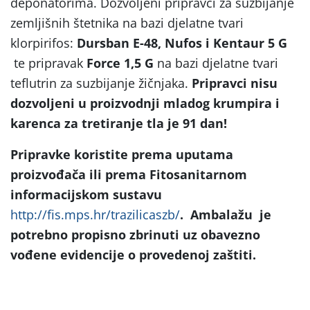
deponatorima. Dozvoljeni pripravci za suzbijanje
zemljišnih štetnika na bazi djelatne tvari
klorpirifos:
Dursban E-48, Nufos i Kentaur 5 G
te pripravak
Force 1,5 G
na bazi djelatne tvari
teflutrin za suzbijanje žičnjaka.
Pripravci nisu
dozvoljeni u proizvodnji mladog krumpira i
karenca za tretiranje tla je 91 dan!
Pripravke koristite prema uputama
proizvođača ili prema Fitosanitarnom
informacijskom sustavu
http://fis.mps.hr/trazilicaszb/
. Ambalažu je
potrebno propisno zbrinuti uz obavezno
vođene evidencije o provedenoj zaštiti.