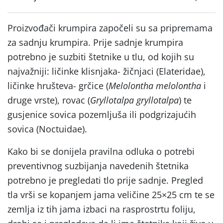
Proizvođači krumpira započeli su sa pripremama
za sadnju krumpira. Prije sadnje krumpira
potrebno je suzbiti štetnike u tlu, od kojih su
najvažniji: ličinke klisnjaka- žičnjaci (Elateridae),
ličinke hrušteva- grčice (
Melolontha melolontha
i
druge vrste), rovac (
Gryllotalpa gryllotalpa
) te
gusjenice sovica pozemljuša ili podgrizajućih
sovica (Noctuidae).
Kako bi se donijela pravilna odluka o potrebi
preventivnog suzbijanja navedenih štetnika
potrebno je pregledati tlo prije sadnje. Pregled
tla vrši se kopanjem jama veličine 25×25 cm te se
zemlja iz tih jama izbaci na rasprostrtu foliju,