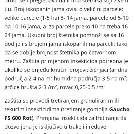
drobi se i pregledava da li ima štetnika koji žive u
tlu. Broj iskopanih jama ovisi o veličini parcele:
velike parcele (1-5 ha) 8- 14 jama, parcele od 5-10
ha 10-16 jama, a za parcele preko 10 ha treba 16-
24 jama. Ukupni broj štetnika pomnoži se sa 16 i
podijeli s brojem jama iskopanih na parceli; tako
da se dobije brojnost štetnika po četvornom
metru. Zaštita primjenom insekticida potrebna je
ukoliko se prijeđu kritični brojevi: žičnjaci (aridna
područja 2-4 na m²,humidna područja 3-5 na m²),
grčice hrušta 2-3 /m², rovac 0,25-0,5 /m².
Zaštita se provodi tretiranjem granuliranim ili
tekućim insekticidima (tretiranje gomolja
Gaucho
FS 600 Rot
). Primjena insekticida za tretiranje tla
dozvoljena je isključivo u trake ili redove