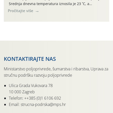
Srednja dnevna temperatura iznosila je 23 ˚C, a
maksimalne su posljednjih dana dosezale do 35 ˚C.
Pročitajte više
Simptome plamenjače vinove loze (Plasmoparas
viticola) vidljivi su na zapercima i vršnom mladom lišću.
Kako bi i dalje održali zdravu lisnu masu u zaštiti je
moguće […]
KONTAKTIRAJTE NAS
Ministarstvo poljoprivrede, šumarstva i ribarstva, Uprava za
stručnu podršku razvoju poljoprivrede
Ulica Grada Vukovara 78
10 000 Zagreb
Telefon: ++385 (0)1 6106 692
Email: strucna-podrska@mps.hr