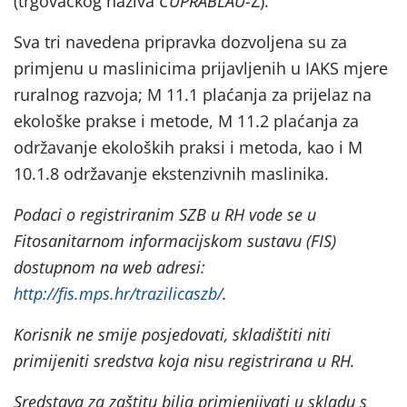
(trgovačkog naziva
CUPRABLAU-
Z).
Sva tri navedena pripravka dozvoljena su za
primjenu u maslinicima prijavljenih u IAKS mjere
ruralnog razvoja; M 11.1 plaćanja za prijelaz na
ekološke prakse i metode, M 11.2 plaćanja za
održavanje ekoloških praksi i metoda, kao i M
10.1.8 održavanje ekstenzivnih maslinika.
Podaci o registriranim SZB u RH vode se u
Fitosanitarnom informacijskom sustavu (FIS)
dostupnom na web adresi:
http://fis.mps.hr/trazilicaszb/
.
Korisnik ne smije posjedovati, skladištiti niti
primijeniti sredstva koja nisu registrirana u RH.
Sredstava za zaštitu bilja primjenjivati u skladu s