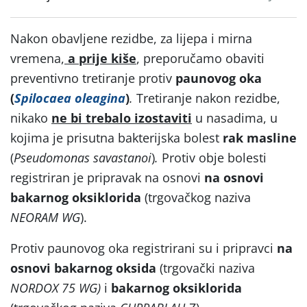
Nakon obavljene rezidbe, za lijepa i mirna
vremena,
a prije kiše
, preporučamo obaviti
preventivno tretiranje protiv
paunovog
oka
(
Spilocaea oleagina
)
.
Tretiranje nakon rezidbe,
nikako
ne bi trebalo izostaviti
u nasadima, u
kojima je prisutna bakterijska bolest
rak masline
(
Pseudomonas savastanoi
)
.
Protiv obje bolesti
registriran je pripravak na osnovi
na osnovi
bakarnog oksiklorida
(trgovačkog naziva
NEORAM WG
).
Protiv paunovog oka registrirani su i pripravci
na
osnovi
bakarnog oksida
(trgovački naziva
NORDOX 75 WG)
i
bakarnog oksiklorida