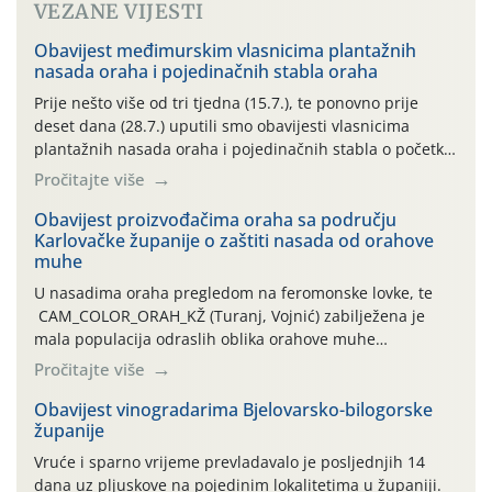
VEZANE VIJESTI
Obavijest međimurskim vlasnicima plantažnih
nasada oraha i pojedinačnih stabla oraha
Prije nešto više od tri tjedna (15.7.), te ponovno prije
deset dana (28.7.) uputili smo obavijesti vlasnicima
plantažnih nasada oraha i pojedinačnih stabla o početku
leta i ovogodišnjoj potrebi usmjerenog suzbijanja
Pročitajte više
orahove muhe (Rhagoletis completa)! Već dvanaest dana
traje drugi ovogodišnji “toplinski udar”, koji naročito
Obavijest proizvođačima oraha sa području
Karlovačke županije o zaštiti nasada od orahove
izražen zadnja šest dana (31.7.-05.8.), jer najviše
muhe
temperature zraka svakodnevno […]
U nasadima oraha pregledom na feromonske lovke, te
CAM_COLOR_ORAH_KŽ (Turanj, Vojnić) zabilježena je
mala populacija odraslih oblika orahove muhe
(Rhagoletis completa). Niska brojnost može se objasniti
Pročitajte više
činjenicom da je riječ o mladim nasadima s vrlo malim
urodom, što je povezano i s manjim brojem prezimjelih
Obavijest vinogradarima Bjelovarsko-bilogorske
županije
jedinki. U starijim nasadima, na žutim ljepljivim Rebell
pločama s […]
Vruće i sparno vrijeme prevladavalo je posljednjih 14
dana uz pljuskove na pojedinim lokalitetima u županiji.