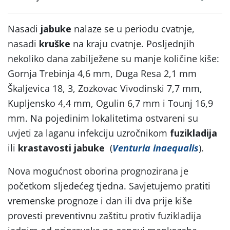
Nasadi
jabuke
nalaze se u periodu cvatnje,
nasadi
kruške
na kraju cvatnje. Posljednjih
nekoliko dana zabilježene su manje količine kiše:
Gornja Trebinja 4,6 mm, Duga Resa 2,1 mm
Škaljevica 18, 3, Zozkovac Vivodinski 7,7 mm,
Kupljensko 4,4 mm, Ogulin 6,7 mm i Tounj 16,9
mm. Na pojedinim lokalitetima ostvareni su
uvjeti za laganu infekciju uzročnikom
fuzikladija
ili
krastavosti jabuke
(
Venturia inaequalis
).
Nova mogućnost oborina prognozirana je
početkom sljedećeg tjedna. Savjetujemo pratiti
vremenske prognoze i dan ili dva prije kiše
provesti preventivnu zaštitu protiv fuzikladija