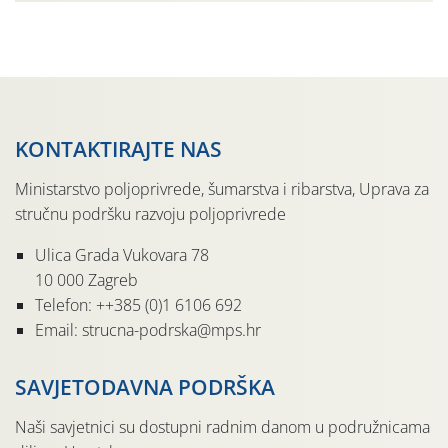
Kako bi i dalje održali zdravu lisnu masu u zaštiti je
moguće […]
KONTAKTIRAJTE NAS
Ministarstvo poljoprivrede, šumarstva i ribarstva, Uprava za
stručnu podršku razvoju poljoprivrede
Ulica Grada Vukovara 78
10 000 Zagreb
Telefon: ++385 (0)1 6106 692
Email: strucna-podrska@mps.hr
SAVJETODAVNA PODRŠKA
Naši savjetnici su dostupni radnim danom u podružnicama