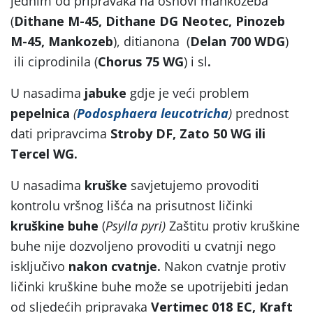
jednim od pripravaka na osnovi mankozeba
(
Dithane M-45, Dithane DG Neotec, Pinozeb
M-45, Mankozeb
), ditianona (
Delan 700 WDG
)
ili ciprodinila (
Chorus 75 WG
) i sl
.
U nasadima
jabuke
gdje je veći problem
pepelnica
(
Podosphaera leucotricha
)
prednost
dati pripravcima
Stroby DF, Zato 50 WG ili
Tercel WG.
U nasadima
kruške
savjetujemo provoditi
kontrolu vršnog lišća na prisutnost ličinki
kruškine buhe
(
Psylla pyri)
Zaštitu protiv kruškine
buhe nije dozvoljeno provoditi u cvatnji nego
isključivo
nakon cvatnje.
Nakon cvatnje protiv
ličinki kruškine buhe može se upotrijebiti jedan
od sljedećih pripravaka
Vertimec 018 EC, Kraft