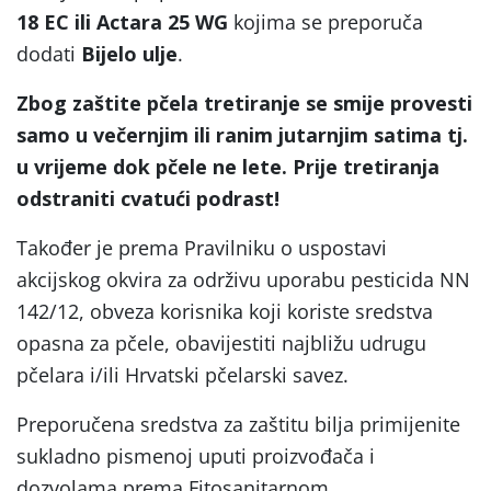
18 EC ili Actara 25 WG
kojima se preporuča
dodati
Bijelo ulje
.
Zbog zaštite pčela tretiranje se smije provesti
samo u večernjim ili ranim jutarnjim satima tj.
u vrijeme dok pčele ne lete. Prije tretiranja
odstraniti cvatući podrast!
Također je prema Pravilniku o uspostavi
akcijskog okvira za održivu uporabu pesticida NN
142/12, obveza korisnika koji koriste sredstva
opasna za pčele, obavijestiti najbližu udrugu
pčelara i/ili Hrvatski pčelarski savez.
Preporučena sredstva za zaštitu bilja primijenite
sukladno pismenoj uputi proizvođača i
dozvolama prema Fitosanitarnom