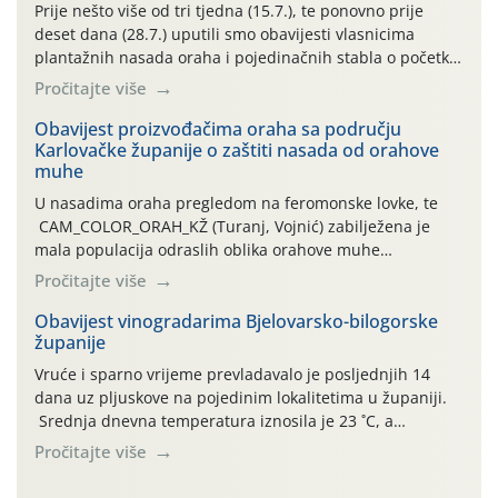
Prije nešto više od tri tjedna (15.7.), te ponovno prije
deset dana (28.7.) uputili smo obavijesti vlasnicima
plantažnih nasada oraha i pojedinačnih stabla o početku
leta i ovogodišnjoj potrebi usmjerenog suzbijanja
Pročitajte više
orahove muhe (Rhagoletis completa)! Već dvanaest dana
traje drugi ovogodišnji “toplinski udar”, koji naročito
Obavijest proizvođačima oraha sa području
Karlovačke županije o zaštiti nasada od orahove
izražen zadnja šest dana (31.7.-05.8.), jer najviše
muhe
temperature zraka svakodnevno […]
U nasadima oraha pregledom na feromonske lovke, te
CAM_COLOR_ORAH_KŽ (Turanj, Vojnić) zabilježena je
mala populacija odraslih oblika orahove muhe
(Rhagoletis completa). Niska brojnost može se objasniti
Pročitajte više
činjenicom da je riječ o mladim nasadima s vrlo malim
urodom, što je povezano i s manjim brojem prezimjelih
Obavijest vinogradarima Bjelovarsko-bilogorske
županije
jedinki. U starijim nasadima, na žutim ljepljivim Rebell
pločama s […]
Vruće i sparno vrijeme prevladavalo je posljednjih 14
dana uz pljuskove na pojedinim lokalitetima u županiji.
Srednja dnevna temperatura iznosila je 23 ˚C, a
maksimalne su posljednjih dana dosezale do 35 ˚C.
Pročitajte više
Simptome plamenjače vinove loze (Plasmoparas
viticola) vidljivi su na zapercima i vršnom mladom lišću.