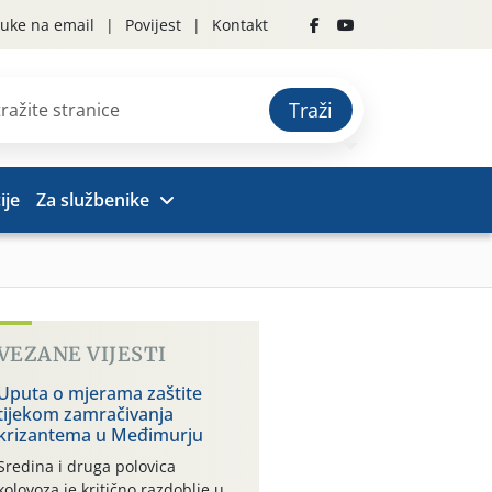
uke na email
Povijest
Kontakt
Traži
ije
Za službenike
VEZANE VIJESTI
Uputa o mjerama zaštite
tijekom zamračivanja
krizantema u Međimurju
Sredina i druga polovica
kolovoza je kritično razdoblje u