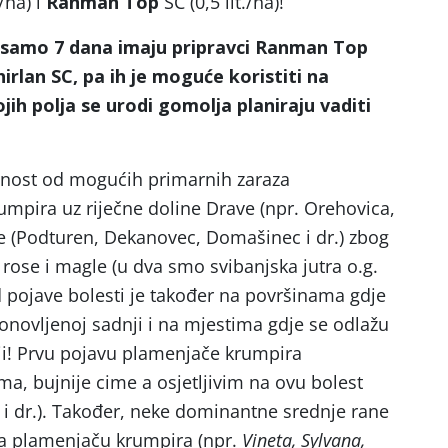
./ha) i
Ranman
Top
SC (0,5 lit./ha)!
 samo 7 dana imaju pripravci Ranman Top
hirlan SC, pa ih je moguće koristiti na
jih polja se urodi gomolja planiraju vaditi
nost od mogućih primarnih zaraza
mpira uz riječne doline Drave (npr. Orehovica,
ure (Podturen, Dekanovec, Domašinec i dr.) zbog
rose i magle (u dva smo svibanjska jutra o.g.
 od pojave bolesti je također na površinama gdje
onovljenoj sadnji i na mjestima gdje se odlažu
ji! Prvu pojavu plamenjače krumpira
a, bujnije cime a osjetljivim na ovu bolest
i dr.). Također, neke dominantne srednje rane
 na plamenjaču krumpira (npr.
Vineta, Sylvana,