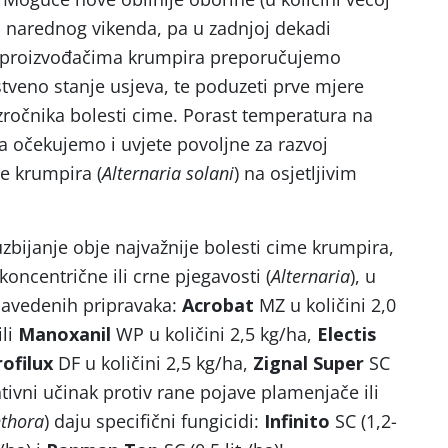
 narednog vikenda, pa u zadnjoj dekadi
m proizvođačima krumpira preporučujemo
stveno stanje usjeva, te poduzeti prve mjere
uzročnika bolesti cime. Porast temperatura na
a očekujemo i uvjete povoljne za razvoj
e krumpira (
Alternaria solani
) na osjetljivim
zbijanje obje najvažnije bolesti cime krumpira,
i koncentrične ili crne pjegavosti (
Alternaria
), u
navedenih pripravaka:
Acrobat
MZ u količini 2,0
li
Manoxanil
WP u količini 2,5 kg/ha,
Electis
rofilux
DF u količini 2,5 kg/ha,
Zignal Super
SC
ventivni učinak protiv rane pojave plamenjače ili
thora
) daju specifični fungicidi:
Infinito
SC (1,2-