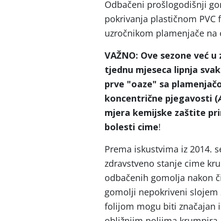
Odbačeni prošlogodišnji gom
pokrivanja plastičnom PVC f
uzročnikom plamenjače na o
VAŽNO: Ove sezone već u z
tjednu mjeseca lipnja sva
prve
"oaze
" sa plamenjač
koncentrične pjegavosti (
mjera kemijske zaštite pri
bolesti cime
!
Prema iskustvima iz 2014. s
zdravstveno stanje cime kru
odbačenih gomolja nakon či
gomolji nepokriveni slojem 
folijom mogu biti značajan
obližnjim poljima krumpira.