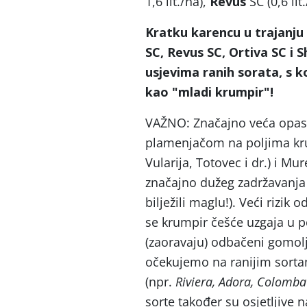
1,6 lit./ha),
Revus
SC (0,6 lit
Kratku karencu u trajanju
SC, Revus SC, Ortiva SC i S
usjevima ranih sorata, s ko
kao
"mladi krumpir
"!
VAŽNO: Značajno veća opas
plamenjačom na poljima kru
Vularija, Totovec i dr.) i M
značajno dužeg zadržavanja 
bilježili maglu!). Veći rizik
se krumpir češće uzgaja u p
(zaoravaju) odbačeni gomol
očekujemo na ranijim sortam
(npr.
Riviera, Adora, Colomba
sorte također su osjetljive