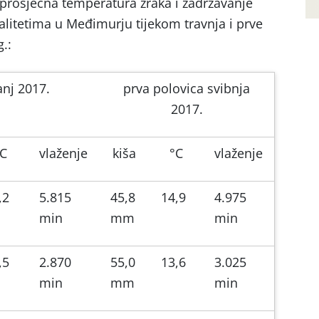
 prosječna temperatura zraka i zadržavanje
litetima u Međimurju tijekom travnja i prve
.:
anj 2017.
prva polovica svibnja
2017.
°C
vlaženje
kiša
°C
vlaženje
,2
5.815
45,8
14,9
4.975
min
mm
min
,5
2.870
55,0
13,6
3.025
min
mm
min