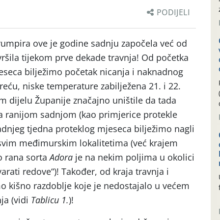
PODIJELI
rumpira ove je godine sadnju započela već od
vršila tijekom prve dekade travnja! Od početka
eseca bilježimo početak nicanja i naknadnog
eću, niske temperature zabilježena 21. i 22.
em dijelu Županije značajno uništile da tada
a ranijom sadnjom (kao primjerice protekle
adnjeg tjedna proteklog mjeseca bilježimo nagli
a svim međimurskim lokalitetima (već krajem
o rana sorta
Adora
je na nekim poljima u okolici
rati redove“)! Također, od kraja travnja i
mo kišno razdoblje koje je nedostajalo u većem
ja (vidi
Tablicu 1.
)!