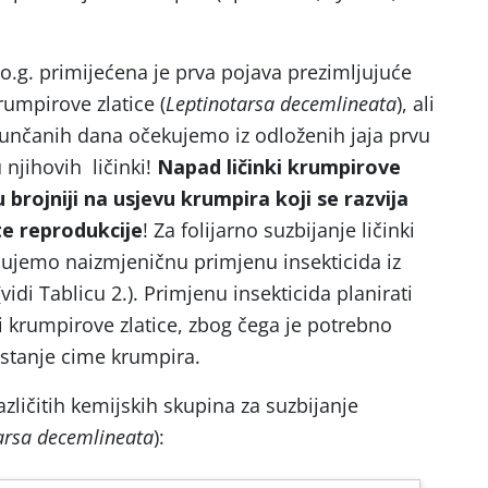
o.g. primijećena je prva pojava prezimljujuće
rumpirove zlatice (
Leptinotarsa decemlineata
), ali
 sunčanih dana očekujemo iz odloženih jaja prvu
 njihovih ličinki!
Napad ličinki krumpirove
u brojniji na usjevu krumpira koji se razvija
te reprodukcije
! Za folijarno suzbijanje ličinki
čujemo naizmjeničnu primjenu insekticida iz
(vidi Tablicu 2.). Primjenu insekticida planirati
i krumpirove zlatice, zbog čega je potrebno
 stanje cime krumpira.
različitih kemijskih skupina za suzbijanje
arsa decemlineata
):