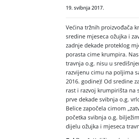
19. svibnja 2017.
Većina tržnih proizvođača k
sredine mjeseca ožujka i za
zadnje dekade proteklog mj
porasta cime krumpira. Nasr
travnja o.g. nisu u središnj
razvijenu cimu na poljima s
2016. godine)! Od sredine z
rast i razvoj krumpirišta n
prve dekade svibnja o.g. vrl
Belice započela cimom „zatva
početka svibnja o.g. bilježi
dijelu ožujka i mjeseca travn