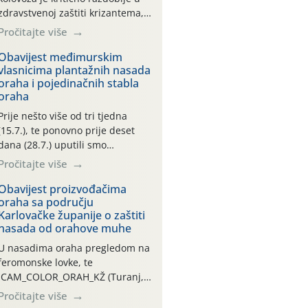
zdravstvenoj zaštiti krizantema,
a prije zamračivanja u proteklom
Pročitajte više
smo mjesecu tri puta upućivali
preporuke o preventivnim
Obavijest međimurskim
vlasnicima plantažnih nasada
mjerama zaštite krizantema od
oraha i pojedinačnih stabla
najčešćih uzročnika bolesti,
oraha
štetnika i fito-fagnih grinja (23.7.,
14.7., 06.7.)! Na početku ovog
Prije nešto više od tri tjedna
mjeseca je zabilježeno je
(15.7.), te ponovno prije deset
povijesno i ekstremno vruće
dana (28.7.) uputili smo
meteorološko razdoblje, uz
obavijesti vlasnicima plantažnih
Pročitajte više
najviše temperature […]
nasada oraha i pojedinačnih
stabla o početku leta i
Obavijest proizvođačima
oraha sa području
ovogodišnjoj potrebi usmjerenog
Karlovačke županije o zaštiti
suzbijanja orahove muhe
nasada od orahove muhe
(Rhagoletis completa)! Već
dvanaest dana traje drugi
U nasadima oraha pregledom na
ovogodišnji “toplinski udar”, koji
feromonske lovke, te
naročito izražen zadnja šest
CAM_COLOR_ORAH_KŽ (Turanj,
dana (31.7.-05.8.), jer najviše
Vojnić) zabilježena je mala
Pročitajte više
temperature zraka svakodnevno
populacija odraslih oblika