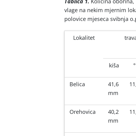
Tablica 1.
Količina oborina,
vlage na nekim mjernim loka
polovice mjeseca svibnja o.g
Lokalitet
trav
kiša
Belica
41,6
11
mm
Orehovica
40,2
11
mm