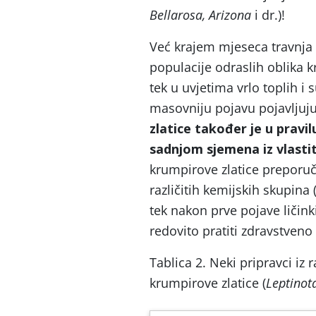
Bellarosa, Arizona
i dr.)!
Već krajem mjeseca travnja 
populacije odraslih oblika k
tek u uvjetima vrlo toplih i
masovniju pojavu pojavljuju
zlatice također je u pravil
sadnjom sjemena iz vlasti
krumpirove zlatice preporu
različitih kemijskih skupina 
tek nakon prve pojave ličink
redovito pratiti zdravstveno
Tablica 2. Neki pripravci iz 
krumpirove zlatice (
Leptinot