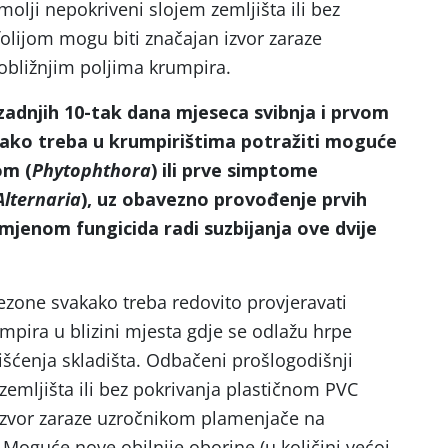
olji nepokriveni slojem zemljišta ili bez
olijom mogu biti značajan izvor zaraze
bližnjim poljima krumpira.
adnjih 10-tak dana mjeseca svibnja i prvom
kako treba u krumpirištima potražiti moguće
om (
Phytophthora
) ili prve simptome
Alternaria
), uz obavezno provođenje prvih
mjenom fungicida radi suzbijanja ove dvije
ezone svakako treba redovito provjeravati
mpira u blizini mjesta gdje se odlažu hrpe
šćenja skladišta. Odbačeni prošlogodišnji
zemljišta ili bez pokrivanja plastičnom PVC
 izvor zaraze uzročnikom plamenjače na
 Moguće nove obilnije oborine (u količini većoj