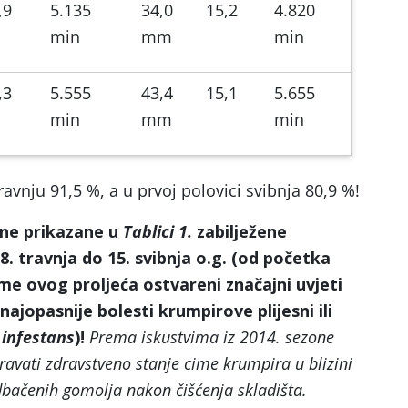
,9
5.135
34,0
15,2
4.820
min
mm
min
,3
5.555
43,4
15,1
5.655
min
mm
min
ravnju 91,5 %, a u prvoj polovici svibnja 80,9 %!
ine prikazane u
Tablici 1.
zabilježene
. travnja do 15. svibnja o.g. (od početka
ime ovog proljeća ostvareni značajni uvjeti
najopasnije bolesti krumpirove plijesni ili
infestans
)!
Prema iskustvima iz 2014. sezone
ravati zdravstveno stanje cime krumpira u blizini
dbačenih gomolja nakon čišćenja skladišta.