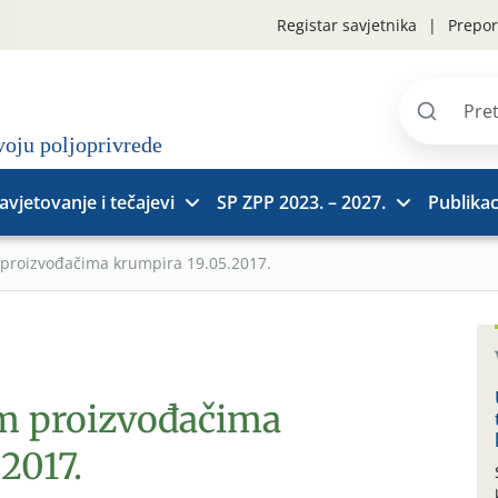
Registar savjetnika
Prepor
Pretraži
stranice
avjetovanje i tečajevi
SP ZPP 2023. – 2027.
Publikac
 proizvođačima krumpira 19.05.2017.
im proizvođačima
2017.