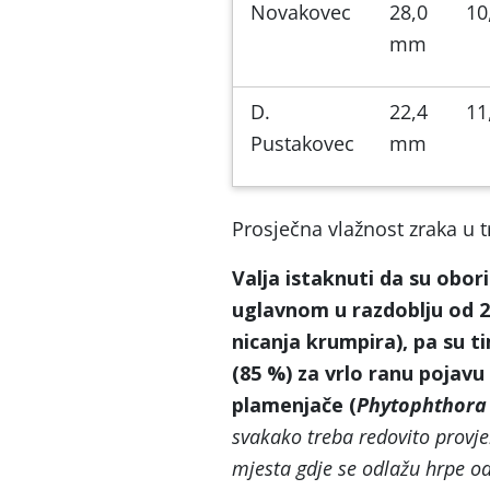
Novakovec
28,0
10
mm
D.
22,4
11
Pustakovec
mm
Prosječna vlažnost zraka u t
Valja istaknuti da su obor
uglavnom u razdoblju od 28
nicanja krumpira), pa su t
(85 %) za vrlo ranu pojavu 
plamenjače (
Phytophthora 
svakako treba redovito provje
mjesta gdje se odlažu hrpe o