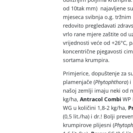
od 10tak mm) najavljene su
mjeseca svibnja o.g. tržni
redovito pregledavati zdrav
vrlo rane mjere zaštite od 
vrijednosti veće od +26°C, p
koncentrične pjegavosti cim
sortama krumpira.
Primjerice, dopuštenje za su
plamenjače (
Phytophthora
) 
našoj zemlji imaju neki od 
kg/ha,
Antracol Combi
WP i
WG u količini 1,8-2 kg/ha,
P
(0,5 lit./ha) i dr.! Bolji pre
krumpirove plijesni (
Phytoph