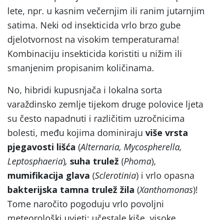
lete, npr. u kasnim večernjim ili ranim jutarnjim
satima. Neki od insekticida vrlo brzo gube
djelotvornost na visokim temperaturama!
Kombinaciju insekticida koristiti u nižim ili
smanjenim propisanim količinama.
No, hibridi kupusnjača i lokalna sorta
varaždinsko zemlje tijekom druge polovice ljeta
su često napadnuti i različitim uzročnicima
bolesti, među kojima dominiraju
više vrsta
pjegavosti lišća
(
Alternaria, Mycospherella,
Leptosphaeria
)
,
suha trulež
(
Phoma
),
mumifikacija glava
(
Sclerotinia
) i vrlo opasna
bakterijska tamna trulež žila
(
Xanthomonas
)!
Tome naročito pogoduju vrlo povoljni
meteorološki uvjeti: učestale kiše, visoke