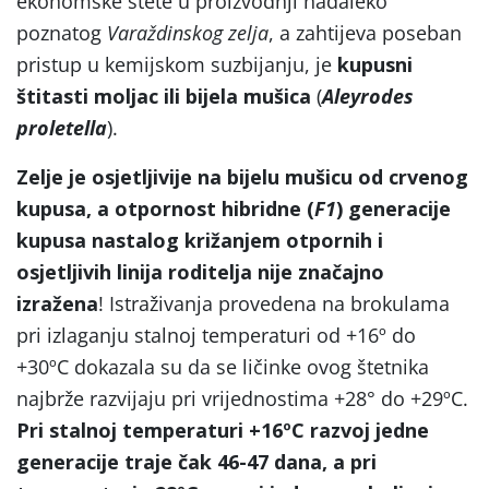
ekonomske štete u proizvodnji nadaleko
poznatog
Varaždinskog zelja
, a zahtijeva poseban
pristup u kemijskom suzbijanju, je
kupusni
štitasti moljac ili bijela mušica
(
Aleyrodes
proletella
).
Zelje je osjetljivije na bijelu mušicu od crvenog
kupusa, a otpornost hibridne (
F1
) generacije
kupusa nastalog križanjem otpornih i
osjetljivih linija roditelja nije značajno
izražena
! Istraživanja provedena na brokulama
pri izlaganju stalnoj temperaturi od +16º do
+30ºC dokazala su da se ličinke ovog štetnika
najbrže razvijaju pri vrijednostima +28° do +29ºC.
Pri stalnoj temperaturi +16ºC razvoj jedne
generacije traje čak 46-47 dana, a pri