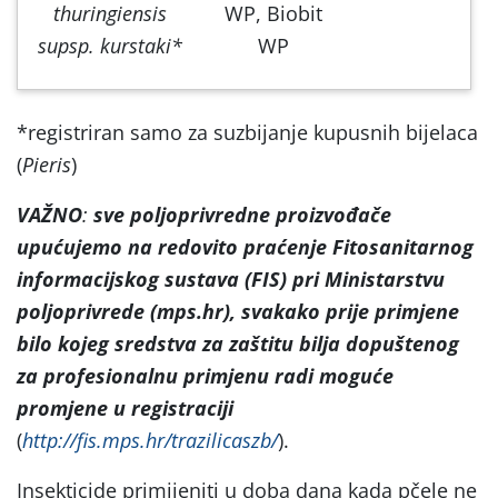
thuringiensis
WP, Biobit
supsp. kurstaki*
WP
*registriran samo za suzbijanje kupusnih bijelaca
(
Pieris
)
VAŽNO
:
sve poljoprivredne proizvođače
upućujemo na
redovito praćenje Fitosanitarnog
informacijskog sustava (FIS) pri Ministarstvu
poljoprivrede (mps.hr), svakako prije primjene
bilo kojeg sredstva za zaštitu bilja dopuštenog
za profesionalnu primjenu radi moguće
promjene u registraciji
(
http://fis.mps.hr/trazilicaszb/
).
Insekticide primijeniti u doba dana kada pčele ne