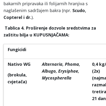
bakarnih pripravaka ili folijarnih hranjiva s
naglašenim sadržajem bakra (npr.
Scudo,
Copterel i dr.
).
Tablica 4. Proširenje dozvole sredstvima za
zaštitu bilja u KUPUSNJAČAMA:
Fungicidi
Nativo WG
Alternaria, Phoma,
0,4 kg
Albugo, Erysiphae,
(2x)
(brokula,
Mycospherella
(najma
cvjetača)
razma
tretir
21 dan