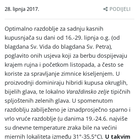
28. lipnja 2017.
PODIJELI
Optimalno razdoblje za sadnju kasnih
kupusnjača su dani od 16.-29. lipnja o.g. (od
blagdana Sv. Vida do blagdana Sv. Petra),
poglavito onih usjeva koji za berbu dospijevaju
krajem rujna i početkom listopada, a često se
koriste za spravljanje zimnice kiseljenjem. U
proizvodnji dominiraju hibridi kupusa okruglih,
bijelih glava, te lokalno
Varaždinsko zelje
tipičnih
spljoštenih zelenih glava. U spomenutom
razdoblju zabilježeno je iznadprosječno sparno i
vrlo vruće razdoblje (u danima 19.-24.6. najviše
su dnevne temperature zraka bile na većini
mjernih lokaliteta između 31°-35,5°C).
U takvim