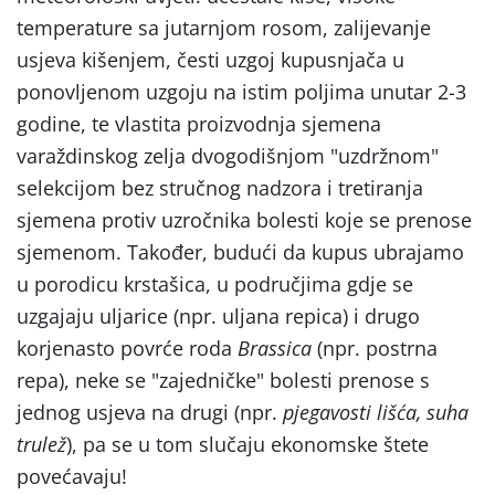
temperature sa jutarnjom rosom, zalijevanje
usjeva kišenjem, česti uzgoj kupusnjača u
ponovljenom uzgoju na istim poljima unutar 2-3
godine, te vlastita proizvodnja sjemena
varaždinskog zelja dvogodišnjom "uzdržnom"
selekcijom bez stručnog nadzora i tretiranja
sjemena protiv uzročnika bolesti koje se prenose
sjemenom. Također, budući da kupus ubrajamo
u porodicu krstašica, u područjima gdje se
uzgajaju uljarice (npr. uljana repica) i drugo
korjenasto povrće roda
Brassica
(npr. postrna
repa), neke se "zajedničke" bolesti prenose s
jednog usjeva na drugi (npr.
pjegavosti lišća, suha
trulež
), pa se u tom slučaju ekonomske štete
povećavaju!