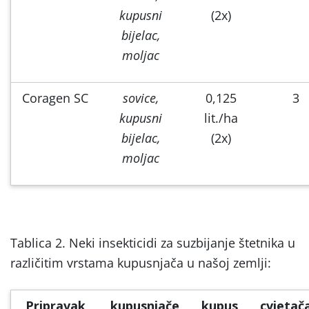
kupusni
(2x)
bijelac,
moljac
Coragen SC
sovice,
0,125
3
kupusni
lit./ha
bijelac,
(2x)
moljac
Tablica 2. Neki insekticidi za suzbijanje štetnika u
različitim vrstama kupusnjača u našoj zemlji:
Pripravak
kupusnjače
kupus
cvjetač