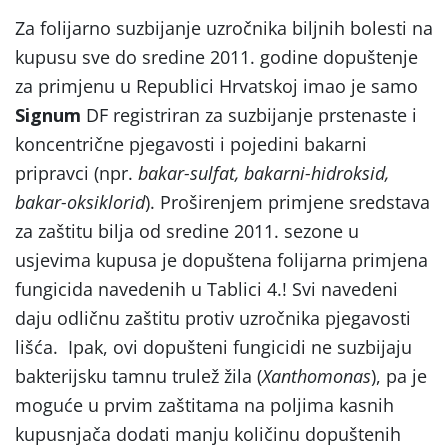
Za folijarno suzbijanje uzročnika biljnih bolesti na
kupusu sve do sredine 2011. godine dopuštenje
za primjenu u Republici Hrvatskoj imao je samo
Signum
DF registriran za suzbijanje prstenaste i
koncentrične pjegavosti i pojedini bakarni
pripravci (npr.
bakar-sulfat, bakarni-hidroksid,
bakar-oksiklorid
). Proširenjem primjene sredstava
za zaštitu bilja od sredine 2011. sezone u
usjevima kupusa je dopuštena folijarna primjena
fungicida navedenih u Tablici 4.! Svi navedeni
daju odličnu zaštitu protiv uzročnika pjegavosti
lišća. Ipak, ovi dopušteni fungicidi ne suzbijaju
bakterijsku tamnu trulež žila (
Xanthomonas
), pa je
moguće u prvim zaštitama na poljima kasnih
kupusnjača dodati manju količinu dopuštenih