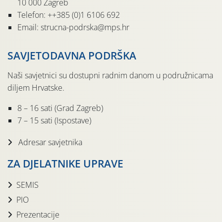
10 000 Zagreb
Telefon: ++385 (0)1 6106 692
Email: strucna-podrska@mps.hr
SAVJETODAVNA PODRŠKA
Naši savjetnici su dostupni radnim danom u podružnicama
diljem Hrvatske.
8 – 16 sati (Grad Zagreb)
7 – 15 sati (Ispostave)
Adresar savjetnika
ZA DJELATNIKE UPRAVE
SEMIS
PIO
Prezentacije