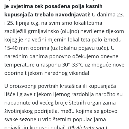
je uvjetima tek posađena polja kasnih
kupusnjača trebalo navodnjavati
! U danima 23.
i 25. lipnja o.g. na svim smo lokalitetima
zabilježili grmljavinsko (olujno) nevrijeme tijekom
kojeg je na većini mjernih lokaliteta palo između
15-40 mm oborina (uz lokalnu pojavu tuče). U
narednim danima ponovno očekujemo dnevne
temperature u rasponu 30°-33°C uz moguće nove
oborine tijekom narednog vikenda!
U proizvodnji povrtnih krstašica ili kupusnjača
lišće i glave tijekom ljetnog razdoblja naročito su
napadnute od većeg broje štetnih organizama
životinjskog podrijetla, među kojima se gotovo
svake sezone u vrlo štetnim populacijama
pojavljuju kupusni buhači (
Phyllotreta spp.
),