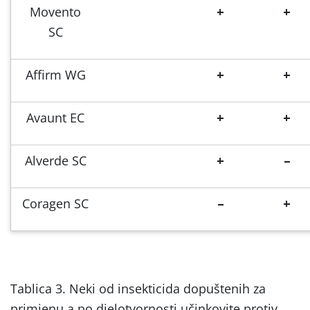
Movento
+
+
SC
Affirm WG
+
+
Avaunt EC
+
+
Alverde SC
+
–
Coragen SC
–
+
Tablica 3. Neki od insekticida dopuštenih za
primjenu a po djelotvornosti učinkovite protiv