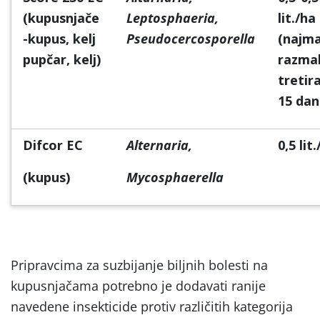
(kupusnjače
Leptosphaeria,
lit./ha
-kupus, kelj
Pseudocercosporella
(najma
pupčar, kelj)
razma
tretir
15 dan
Difcor EC
Alternaria,
0,5 lit
(kupus)
Mycosphaerella
Pripravcima za suzbijanje biljnih bolesti na
kupusnjačama potrebno je dodavati ranije
navedene insekticide protiv različitih kategorija