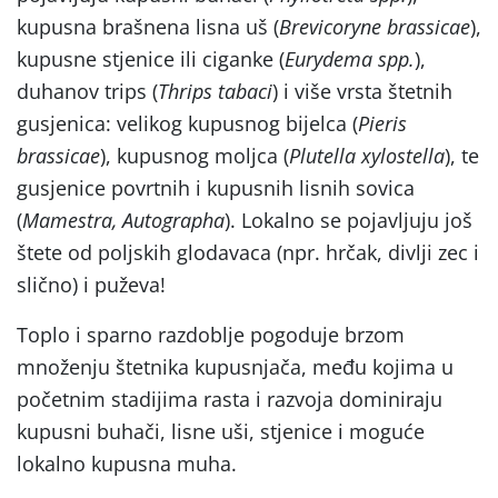
kupusna brašnena lisna uš (
Brevicoryne brassicae
),
kupusne stjenice ili ciganke (
Eurydema spp.
),
duhanov trips (
Thrips tabaci
) i više vrsta štetnih
gusjenica: velikog kupusnog bijelca (
Pieris
brassicae
), kupusnog moljca (
Plutella xylostella
), te
gusjenice povrtnih i kupusnih lisnih sovica
(
Mamestra, Autographa
). Lokalno se pojavljuju još
štete od poljskih glodavaca (npr. hrčak, divlji zec i
slično) i puževa!
Toplo i sparno razdoblje pogoduje brzom
množenju štetnika kupusnjača, među kojima u
početnim stadijima rasta i razvoja dominiraju
kupusni buhači, lisne uši, stjenice i moguće
lokalno kupusna muha.