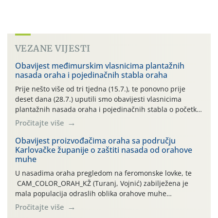
VEZANE VIJESTI
Obavijest međimurskim vlasnicima plantažnih
nasada oraha i pojedinačnih stabla oraha
Prije nešto više od tri tjedna (15.7.), te ponovno prije
deset dana (28.7.) uputili smo obavijesti vlasnicima
plantažnih nasada oraha i pojedinačnih stabla o početku
leta i ovogodišnjoj potrebi usmjerenog suzbijanja
Pročitajte više
orahove muhe (Rhagoletis completa)! Već dvanaest dana
traje drugi ovogodišnji “toplinski udar”, koji naročito
Obavijest proizvođačima oraha sa području
Karlovačke županije o zaštiti nasada od orahove
izražen zadnja šest dana (31.7.-05.8.), jer najviše
muhe
temperature zraka svakodnevno […]
U nasadima oraha pregledom na feromonske lovke, te
CAM_COLOR_ORAH_KŽ (Turanj, Vojnić) zabilježena je
mala populacija odraslih oblika orahove muhe
(Rhagoletis completa). Niska brojnost može se objasniti
Pročitajte više
činjenicom da je riječ o mladim nasadima s vrlo malim