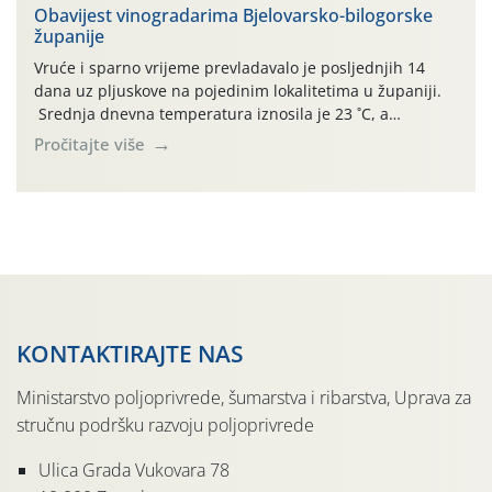
urodom, što je povezano i s manjim brojem prezimjelih
Obavijest vinogradarima Bjelovarsko-bilogorske
županije
jedinki. U starijim nasadima, na žutim ljepljivim Rebell
pločama s […]
Vruće i sparno vrijeme prevladavalo je posljednjih 14
dana uz pljuskove na pojedinim lokalitetima u županiji.
Srednja dnevna temperatura iznosila je 23 ˚C, a
maksimalne su posljednjih dana dosezale do 35 ˚C.
Pročitajte više
Simptome plamenjače vinove loze (Plasmoparas
viticola) vidljivi su na zapercima i vršnom mladom lišću.
Kako bi i dalje održali zdravu lisnu masu u zaštiti je
moguće […]
KONTAKTIRAJTE NAS
Ministarstvo poljoprivrede, šumarstva i ribarstva, Uprava za
stručnu podršku razvoju poljoprivrede
Ulica Grada Vukovara 78