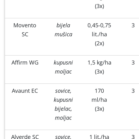
(3x)
Movento
bijela
0,45-0,75
3
SC
mušica
lit./ha
(2x)
Affirm WG
kupusni
1,5 kg/ha
3
moljac
(3x)
Avaunt EC
sovice,
170
3
kupusni
ml/ha
bijelac,
(3x)
moljac
Alverde SC
sovice,
1 lit./ha
3