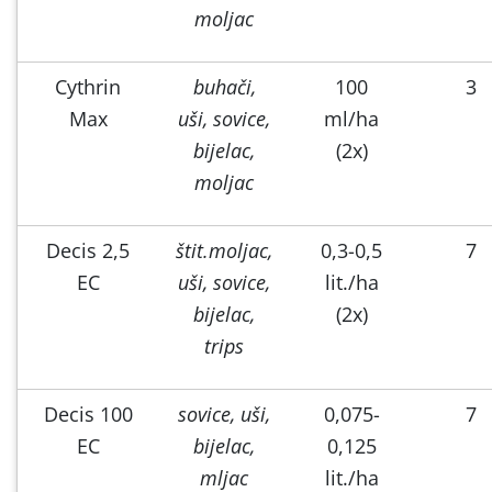
moljac
Cythrin
buhači,
100
3
Max
uši, sovice,
ml/ha
bijelac,
(2x)
moljac
Decis 2,5
štit.moljac,
0,3-0,5
7
EC
uši, sovice,
lit./ha
bijelac,
(2x)
trips
Decis 100
sovice, uši,
0,075-
7
EC
bijelac,
0,125
mljac
lit./ha