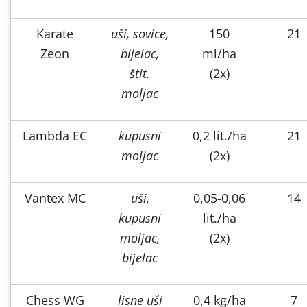
Karate
uši, sovice,
150
21
Zeon
bijelac,
ml/ha
štit.
(2x)
moljac
Lambda EC
kupusni
0,2 lit./ha
21
moljac
(2x)
Vantex MC
uši,
0,05-0,06
14
kupusni
lit./ha
moljac,
(2x)
bijelac
Chess WG
lisne uši
0,4 kg/ha
7