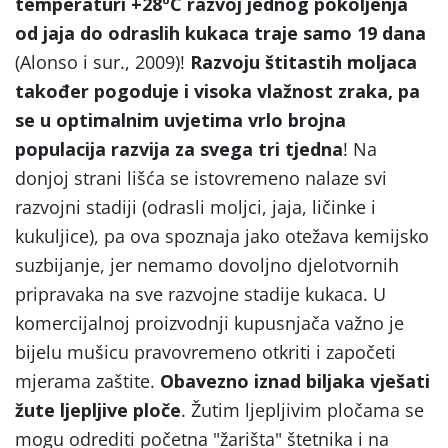
temperaturi +28ºC razvoj jednog pokoljenja
od jaja do odraslih kukaca traje samo 19 dana
(Alonso i sur., 2009)!
Razvoju štitastih moljaca
također pogoduje i visoka vlažnost zraka, pa
se u optimalnim uvjetima vrlo brojna
populacija razvija za svega tri tjedna
! Na
donjoj strani lišća se istovremeno nalaze svi
razvojni stadiji (odrasli moljci, jaja, ličinke i
kukuljice), pa ova spoznaja jako otežava kemijsko
suzbijanje, jer nemamo dovoljno djelotvornih
pripravaka na sve razvojne stadije kukaca. U
komercijalnoj proizvodnji kupusnjača važno je
bijelu mušicu pravovremeno otkriti i započeti
mjerama zaštite.
Obavezno iznad biljaka vješati
žute ljepljive ploče
. Žutim ljepljivim pločama se
mogu odrediti početna "žarišta" štetnika i na