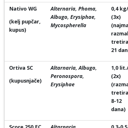
Nativo WG
Alternaria, Phoma,
0,4 kg
Albugo, Erysiphae,
(3x)
(kelj pupčar,
Mycospherella
(najma
kupus)
razma
tretir
21 dan
Ortiva SC
Altarnaria, Albugo,
1,0 lit
Peronospora,
(2x)
(kupusnjače)
Erysiphae
(razm
tretir
8-12
dana)
Score 250 EC
Altarnaria,
0,3-0,5