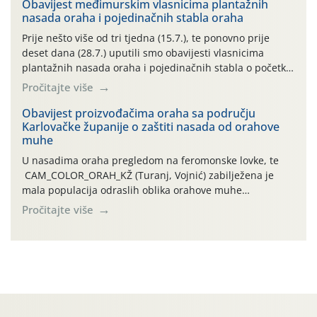
06.7.)! Na početku ovog mjeseca je zabilježeno je
Obavijest međimurskim vlasnicima plantažnih
nasada oraha i pojedinačnih stabla oraha
povijesno i ekstremno vruće meteorološko razdoblje, uz
najviše temperature […]
Prije nešto više od tri tjedna (15.7.), te ponovno prije
deset dana (28.7.) uputili smo obavijesti vlasnicima
plantažnih nasada oraha i pojedinačnih stabla o početku
leta i ovogodišnjoj potrebi usmjerenog suzbijanja
Pročitajte više
orahove muhe (Rhagoletis completa)! Već dvanaest dana
traje drugi ovogodišnji “toplinski udar”, koji naročito
Obavijest proizvođačima oraha sa području
Karlovačke županije o zaštiti nasada od orahove
izražen zadnja šest dana (31.7.-05.8.), jer najviše
muhe
temperature zraka svakodnevno […]
U nasadima oraha pregledom na feromonske lovke, te
CAM_COLOR_ORAH_KŽ (Turanj, Vojnić) zabilježena je
mala populacija odraslih oblika orahove muhe
(Rhagoletis completa). Niska brojnost može se objasniti
Pročitajte više
činjenicom da je riječ o mladim nasadima s vrlo malim
urodom, što je povezano i s manjim brojem prezimjelih
jedinki. U starijim nasadima, na žutim ljepljivim Rebell
pločama s […]