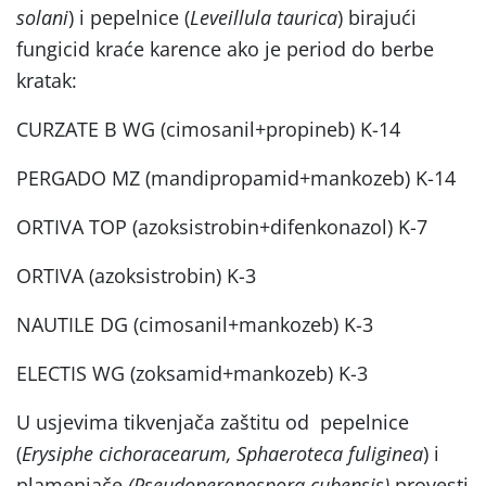
solani
) i pepelnice (
Leveillula taurica
) birajući
fungicid kraće karence ako je period do berbe
kratak:
CURZATE B WG (cimosanil+propineb) K-14
PERGADO MZ (mandipropamid+mankozeb) K-14
ORTIVA TOP (azoksistrobin+difenkonazol) K-7
ORTIVA (azoksistrobin) K-3
NAUTILE DG (cimosanil+mankozeb) K-3
ELECTIS WG (zoksamid+mankozeb) K-3
U usjevima tikvenjača zaštitu od pepelnice
(
Erysiphe cichoracearum, Sphaeroteca fuliginea
) i
plamenjače
(Pseudoperonospora cubensis)
provesti