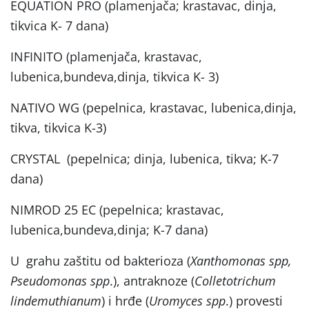
EQUATION PRO (plamenjača; krastavac, dinja,
tikvica K- 7 dana)
INFINITO (plamenjača, krastavac,
lubenica,bundeva,dinja, tikvica K- 3)
NATIVO WG (pepelnica, krastavac, lubenica,dinja,
tikva, tikvica K-3)
CRYSTAL (pepelnica; dinja, lubenica, tikva; K-7
dana)
NIMROD 25 EC (pepelnica; krastavac,
lubenica,bundeva,dinja; K-7 dana)
U grahu zaštitu od bakterioza (
Xanthomonas spp,
Pseudomonas spp
.), antraknoze (
Colletotrichum
lindemuthianum
) i hrđe (
Uromyces spp
.) provesti