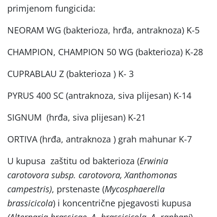
primjenom fungicida:
NEORAM WG (bakterioza, hrđa, antraknoza) K-5
CHAMPION, CHAMPION 50 WG (bakterioza) K-28
CUPRABLAU Z (bakterioza ) K- 3
PYRUS 400 SC (antraknoza, siva plijesan) K-14
SIGNUM (hrđa, siva plijesan) K-21
ORTIVA (hrđa, antraknoza ) grah mahunar K-7
U kupusa zaštitu od bakterioza (
Erwinia
carotovora subsp. carotovora, Xanthomonas
campestris)
, prstenaste (
Mycosphaerella
brassicicola
) i koncentrične pjegavosti kupusa
(Alternaria brassicae, A .brassicicola, A .raphani
)