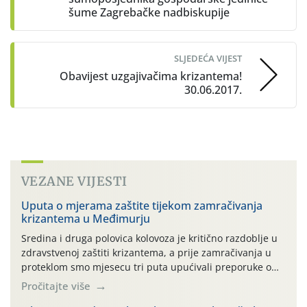
šume Zagrebačke nadbiskupije
SLJEDEĆA VIJEST
Obavijest uzgajivačima krizantema!
30.06.2017.
VEZANE VIJESTI
Uputa o mjerama zaštite tijekom zamračivanja
krizantema u Međimurju
Sredina i druga polovica kolovoza je kritično razdoblje u
zdravstvenoj zaštiti krizantema, a prije zamračivanja u
proteklom smo mjesecu tri puta upućivali preporuke o
preventivnim mjerama zaštite krizantema od najčešćih
Pročitajte više
uzročnika bolesti, štetnika i fito-fagnih grinja (23.7., 14.7.,