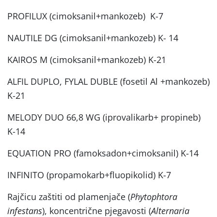
PROFILUX (cimoksanil+mankozeb) K-7
NAUTILE DG (cimoksanil+mankozeb) K- 14
KAIROS M (cimoksanil+mankozeb) K-21
ALFIL DUPLO, FYLAL DUBLE (fosetil Al +mankozeb)
K-21
MELODY DUO 66,8 WG (iprovalikarb+ propineb)
K-14
EQUATION PRO (famoksadon+cimoksanil) K-14
INFINITO (propamokarb+fluopikolid) K-7
Rajčicu zaštiti od plamenjače (
Phytophtora
infestans
), koncentrične pjegavosti (
Alternaria