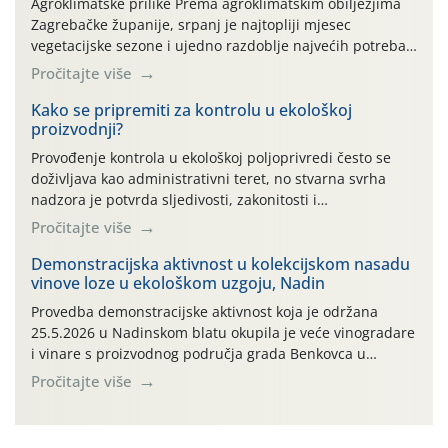
Agroklimatske prilike Prema agroklimatskim obilježjima
Zagrebačke županije, srpanj je najtopliji mjesec
vegetacijske sezone i ujedno razdoblje najvećih potreba
povrtlarskih kultura za vodom. Posljednjih godina na
Pročitajte više
području Zagrebačke županije sve su učestaliji toplinski
valovi s maksimalnim dnevnim temperaturama iznad 30
Kako se pripremiti za kontrolu u ekološkoj
proizvodnji?
°C te izraženim povećanjem evapotranspiracije. Oborine
su tijekom srpnja uglavnom neravnomjerno raspoređene
Provođenje kontrola u ekološkoj poljoprivredi često se
– dulja sušna razdoblja […]
doživljava kao administrativni teret, no stvarna svrha
nadzora je potvrda sljedivosti, zakonitosti i
vjerodostojnosti Vašeg truda na tržištu. Kontrola nije
Pročitajte više
usmjerena na kažnjavanje proizvođača, već na
potvrđivanje usklađenosti proizvodnje s propisima te
Demonstracijska aktivnost u kolekcijskom nasadu
vinove loze u ekološkom uzgoju, Nadin
osiguravanje povjerenja potrošača u ekološke proizvode.
Kako bismo Vam olakšali pripremu za nadzorne
Provedba demonstracijske aktivnost koja je održana
preglede, pripremili smo pregledan vodič kroz ključne
25.5.2026 u Nadinskom blatu okupila je veće vinogradare
korake i najčešće izazove s terena.
i vinare s proizvodnog područja grada Benkovca u
kolekcijskom nasadu autohtonih sorata vinove loze kod
Pročitajte više
vl. Tomislava Glavića iz Nadina. Nipošto nije slučajno
odabrano ovo uzorno poljoprivredno gospodarstvo kao ni
sama lokacija kolekcijskog nasada vinove loze u