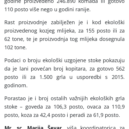
godine proizvedeno 246.890 komada ili gotovo
110 posto više nego u godini ranije.
Rast proizvodnje zabilježen je i kod ekološki
proizvedenog kozjeg mlijeka, za 155 posto ili za
62 tone, te je proizvodnja tog mlijeka dosegnula
102 tone.
Podaci o broju ekološki uzgojene stoke pokazuju
da je lani povećan broj kopitara, za gotovo 562
posto ili za 1.500 grla u usporedbi s 2015.
godinom.
Porastao je i broj ostalih važnijih ekoloških grla
stoke – goveda za 106,3 posto, ovaca za 110,9
posto, koza za 42,4 posto i peradi za 61,9 posto.
Mr. sc. Marija Ševar,
viša koordinatorica za