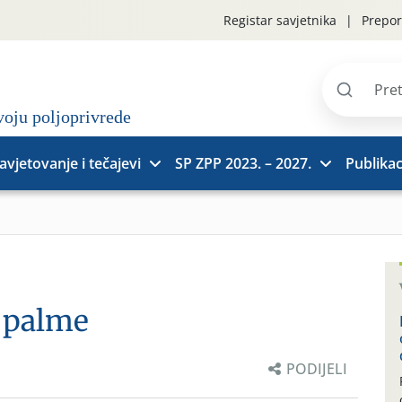
Registar savjetnika
Prepor
Pretraži
stranice
avjetovanje i tečajevi
SP ZPP 2023. – 2027.
Publikac
e palme
PODIJELI