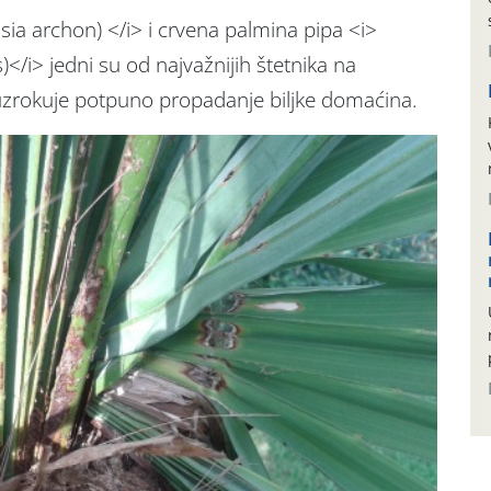
ia archon) </i> i crvena palmina pipa <i>
/i> jedni su od najvažnijih štetnika na
uzrokuje potpuno propadanje biljke domaćina.