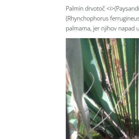
Palmin drvotoč <i>(Paysandis
(Rhynchophorus ferrugineus)<
palmama, jer njihov napad 