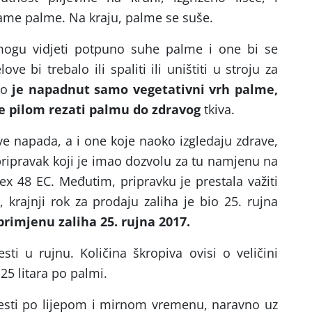
ame palme. Na kraju, palme se suše.
ogu vidjeti potpuno suhe palme i one bi se
elove bi trebalo ili spaliti ili uništiti u stroju za
ko
je napadnut samo vegetativni vrh palme,
se pilom rezati palmu do zdravog
tkiva.
e napada, a i one koje naoko izgledaju zdrave,
i pripravak koji je imao dozvolu za tu namjenu na
nex 48 EC. Međutim, pripravku je prestala važiti
, krajnji rok za prodaju zaliha je bio 25. rujna
primjenu zaliha 25. rujna 2017.
esti u rujnu. Količina škropiva ovisi o veličini
25 litara po palmi.
vesti po lijepom i mirnom vremenu, naravno uz