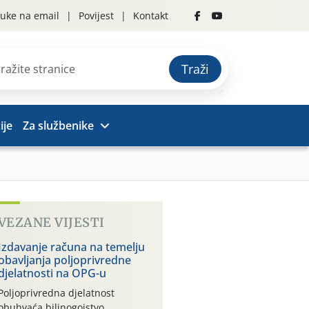
uke na email
Povijest
Kontakt
Traži
ije
Za službenike
VEZANE VIJESTI
Izdavanje računa na temelju
obavljanja poljoprivredne
djelatnosti na OPG-u
Poljoprivredna djelatnost
obuhvaća bilinogojstvo,