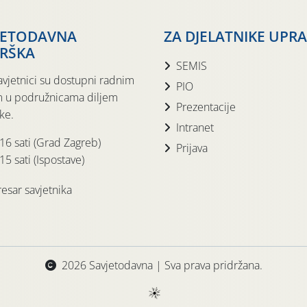
JETODAVNA
ZA DJELATNIKE UPR
RŠKA
SEMIS
avjetnici su dostupni radnim
PIO
 u podružnicama diljem
Prezentacije
ke.
Intranet
 16 sati (Grad Zagreb)
Prijava
15 sati (Ispostave)
esar savjetnika
2026 Savjetodavna | Sva prava pridržana.