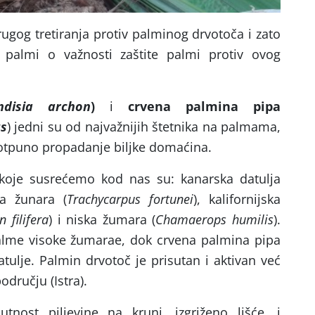
rugog tretiranja protiv palminog drvotoča i zato
 palmi o važnosti zaštite palmi protiv ovog
ndisia archon
)
i
crvena palmina pipa
s
) jedni su od najvažnijih štetnika na palmama,
potpuno propadanje biljke domaćina.
 koje susrećemo kod nas su: kanarska datulja
ka žunara (
Trachycarpus fortunei
), kalifornijska
 filifera
) i niska žumara (
Chamaerops humilis
).
alme visoke žumarae, dok crvena palmina pipa
tulje. Palmin drvotoč je prisutan i aktivan već
dručju (Istra).
nost piljevine na kruni, izgriženo lišće, i