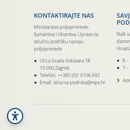
KONTAKTIRAJTE NAS
SAV
POD
Ministarstvo poljoprivrede,
Naši s
šumarstva i ribarstva, Uprava za
danom
stručnu podršku razvoju
Hrvats
poljoprivrede
8 –
Ulica Grada Vukovara 78
7 – 
10 000 Zagreb
Telefon: ++385 (0)1 6106 692
Adr
Email: strucna-podrska@mps.hr