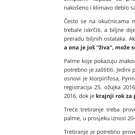
nakošeno i klimavo deblo s
Često se na okućnicama m
trebale iskrčiti, a biljne dij
preradu biljnih ostataka. A
a ona je još “živa“, može 
Palme koje pokazuju znakov
potrebno je zaštititi. Jedin
osnovi je klorpirifosa, Pyri
registracija 25. ožujka 2016
2016. dok je
krajnji rok za 
Treće tretiranje treba prov
palme, u prosjeku iznosi 20-
Tretiranje je potrebno pro