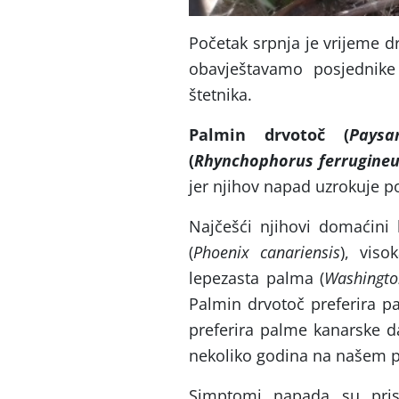
Početak srpnja je vrijeme d
obavještavamo posjednike
štetnika.
Palmin drvotoč (
Paysa
(
Rhynchophorus ferrugineu
jer njihov napad uzrokuje 
Najčešći njihovi domaćini
(
Phoenix canariensis
), viso
lepezasta palma (
Washington
Palmin drvotoč preferira p
preferira palme kanarske da
nekoliko godina na našem po
Simptomi napada su prisut