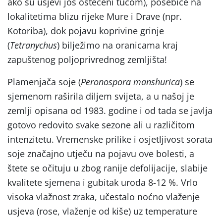
ako su usjevi još oštećeni tučom), posebice na
lokalitetima blizu rijeke Mure i Drave (npr.
Kotoriba), dok pojavu koprivine grinje
(
Tetranychus
) bilježimo na oranicama kraj
zapuštenog poljoprivrednog zemljišta!
Plamenjača soje (
Peronospora manshurica
) se
sjemenom raširila diljem svijeta, a u našoj je
zemlji opisana od 1983. godine i od tada se javlja
gotovo redovito svake sezone ali u različitom
intenzitetu. Vremenske prilike i osjetljivost sorata
soje značajno utječu na pojavu ove bolesti, a
štete se očituju u zbog ranije defolijacije, slabije
kvalitete sjemena i gubitak uroda 8-12 %. Vrlo
visoka vlažnost zraka, učestalo noćno vlaženje
usjeva (rose, vlaženje od kiše) uz temperature