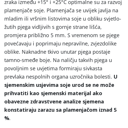
zraka između +15° i +25°C optimalne su za razvoj
plamenjače soje. Plamenjača se uvijek javlja na
mladim ili vršnim listovima soje u obliku svjetlo-
žutih pjega vidljivih s gornje strane lišća,
promjera približno 5 mm. S vremenom se pjege
povećavaju i poprimaju nepravilne, zvjezdolike
oblike. Naknadne tkivo unutar pjega postaje
tamno-smeđe boje. Na naličju takvih pjega u
povoljnim se uvjetima formiraju sivkasta
prevlaka nespolnih organa uzročnika bolesti.
U
sjemenskim usjevima soje urod se ne može
prihvatiti kao sjemenski materijal ako
obavezne zdravstvene analize sjemena
konstatiraju zarazu sa plamenjačom iznad 5
%
.