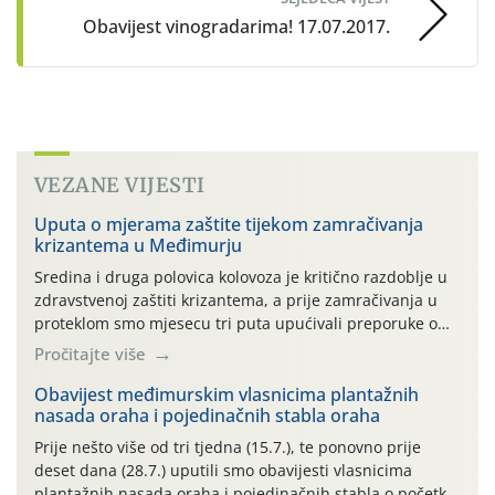
Obavijest vinogradarima! 17.07.2017.
VEZANE VIJESTI
Uputa o mjerama zaštite tijekom zamračivanja
krizantema u Međimurju
Sredina i druga polovica kolovoza je kritično razdoblje u
zdravstvenoj zaštiti krizantema, a prije zamračivanja u
proteklom smo mjesecu tri puta upućivali preporuke o
preventivnim mjerama zaštite krizantema od najčešćih
Pročitajte više
uzročnika bolesti, štetnika i fito-fagnih grinja (23.7., 14.7.,
06.7.)! Na početku ovog mjeseca je zabilježeno je
Obavijest međimurskim vlasnicima plantažnih
nasada oraha i pojedinačnih stabla oraha
povijesno i ekstremno vruće meteorološko razdoblje, uz
najviše temperature […]
Prije nešto više od tri tjedna (15.7.), te ponovno prije
deset dana (28.7.) uputili smo obavijesti vlasnicima
plantažnih nasada oraha i pojedinačnih stabla o početku