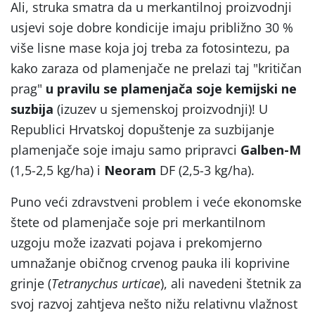
Ali, struka smatra da u merkantilnoj proizvodnji
usjevi soje dobre kondicije imaju približno 30 %
više lisne mase koja joj treba za fotosintezu, pa
kako zaraza od plamenjače ne prelazi taj "kritičan
prag"
u pravilu se plamenjača soje kemijski ne
suzbija
(izuzev u sjemenskoj proizvodnji)! U
Republici Hrvatskoj dopuštenje za suzbijanje
plamenjače soje imaju samo pripravci
Galben-M
(1,5-2,5 kg/ha) i
Neoram
DF (2,5-3 kg/ha).
Puno veći zdravstveni problem i veće ekonomske
štete od plamenjače soje pri merkantilnom
uzgoju može izazvati pojava i prekomjerno
umnažanje običnog crvenog pauka ili koprivine
grinje (
Tetranychus urticae
), ali navedeni štetnik za
svoj razvoj zahtjeva nešto nižu relativnu vlažnost