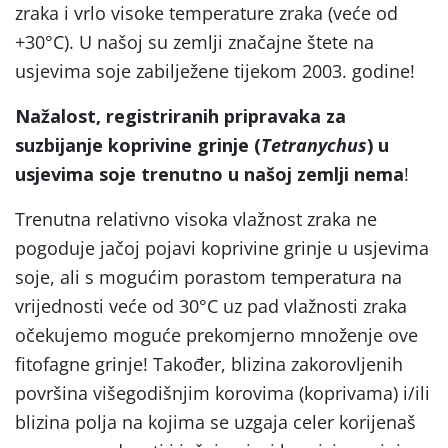
zraka i vrlo visoke temperature zraka (veće od
+30°C). U našoj su zemlji značajne štete na
usjevima soje zabilježene tijekom 2003. godine!
Nažalost, registriranih pripravaka za
suzbijanje koprivine grinje (
Tetranychus
) u
usjevima soje trenutno u našoj zemlji nema
!
Trenutna relativno visoka vlažnost zraka ne
pogoduje jačoj pojavi koprivine grinje u usjevima
soje, ali s mogućim porastom temperatura na
vrijednosti veće od 30°C uz pad vlažnosti zraka
očekujemo moguće prekomjerno množenje ove
fitofagne grinje! Također, blizina zakorovljenih
površina višegodišnjim korovima (koprivama) i/ili
blizina polja na kojima se uzgaja celer korijenaš