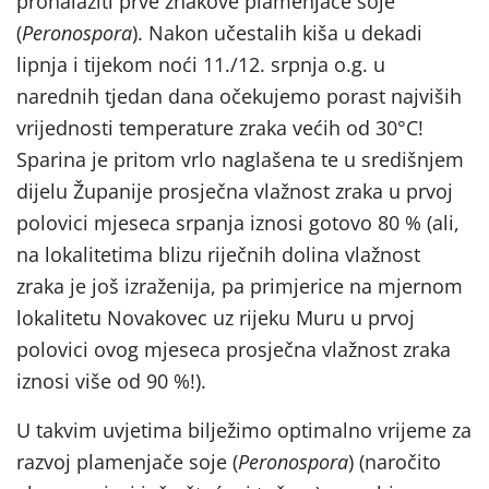
pronalaziti prve znakove plamenjače soje
(
Peronospora
). Nakon učestalih kiša u dekadi
lipnja i tijekom noći 11./12. srpnja o.g. u
narednih tjedan dana očekujemo porast najviših
vrijednosti temperature zraka većih od 30°C!
Sparina je pritom vrlo naglašena te u središnjem
dijelu Županije prosječna vlažnost zraka u prvoj
polovici mjeseca srpanja iznosi gotovo 80 % (ali,
na lokalitetima blizu riječnih dolina vlažnost
zraka je još izraženija, pa primjerice na mjernom
lokalitetu Novakovec uz rijeku Muru u prvoj
polovici ovog mjeseca prosječna vlažnost zraka
iznosi više od 90 %!).
U takvim uvjetima bilježimo optimalno vrijeme za
razvoj plamenjače soje (
Peronospora
) (naročito