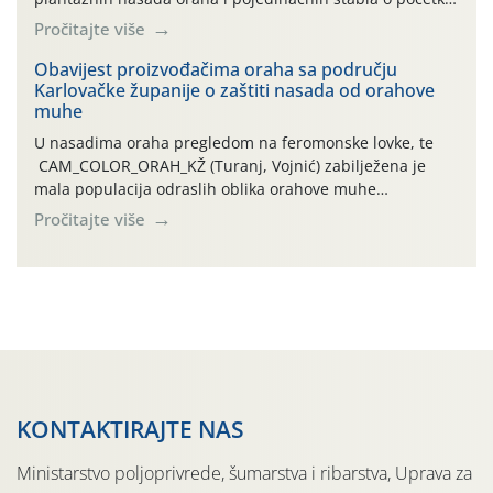
leta i ovogodišnjoj potrebi usmjerenog suzbijanja
Pročitajte više
orahove muhe (Rhagoletis completa)! Već dvanaest dana
traje drugi ovogodišnji “toplinski udar”, koji naročito
Obavijest proizvođačima oraha sa području
Karlovačke županije o zaštiti nasada od orahove
izražen zadnja šest dana (31.7.-05.8.), jer najviše
muhe
temperature zraka svakodnevno […]
U nasadima oraha pregledom na feromonske lovke, te
CAM_COLOR_ORAH_KŽ (Turanj, Vojnić) zabilježena je
mala populacija odraslih oblika orahove muhe
(Rhagoletis completa). Niska brojnost može se objasniti
Pročitajte više
činjenicom da je riječ o mladim nasadima s vrlo malim
urodom, što je povezano i s manjim brojem prezimjelih
jedinki. U starijim nasadima, na žutim ljepljivim Rebell
pločama s […]
KONTAKTIRAJTE NAS
Ministarstvo poljoprivrede, šumarstva i ribarstva, Uprava za