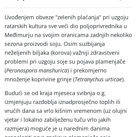
Uvođenjem obveze "zelenih plaćanja" pri uzgoju
ratarskih kultura sve veći dio poljoprivrednika u
Međimurju na svojim oranicama zadnjih nekoliko
sezona proizvodi soju. Osim suzbijanja
neželjenih biljaka (korova) važniji zdravstveni
problemi pri uzgoju soje su pojava plamenjače
(
Peronospora manshurica
) i prekomjerno
množenje koprivine grinje (
Tetranychus urticae
).
Budući se od kraja mjeseca svibnja o.g.
izmjenjuju razdoblja iznadprosječno toplih ili
vrućih dana sa vrlo kišnim vremenom (uz olujni
vjetar i lokalno zabilježenu tuču vrlo jakih
razmjera) moguće je u narednim danima