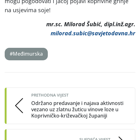
mogu pogodovati i jačoj pojavi koprivine grinje
na usjevima soje!
mr.sc. Milorad Šubić, dipl.inž.agr.
milorad.subic@savjetodavna.hr
#Međimurska
Post
navigation
PRETHODNA VIJEST
Održano predavanje i najava aktivnosti
vezano uz zlatnu žuticu vinove loze u
Koprivničko-križevačkoj županiji
SLJEDEĆA VIJEST