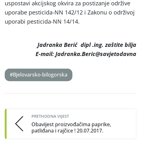
uspostavi akcijskog okvira za postizanje održive
uporabe pesticida-NN 142/12 i Zakonu o održivoj
uporabi pesticida-NN 14/14.
Jadranka Berić dipl .ing. zaštite bilja
E-mail: Jadranka.Beric@savjetodavna
#Bjelovarsko-bilogorska
Post
navigation
PRETHODNA VIJEST
Obavijest proizvođačima paprike,
patliđana i rajčice ! 20.07.2017.