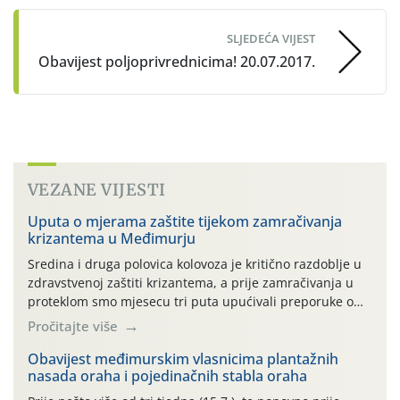
SLJEDEĆA VIJEST
Obavijest poljoprivrednicima! 20.07.2017.
VEZANE VIJESTI
Uputa o mjerama zaštite tijekom zamračivanja
krizantema u Međimurju
Sredina i druga polovica kolovoza je kritično razdoblje u
zdravstvenoj zaštiti krizantema, a prije zamračivanja u
proteklom smo mjesecu tri puta upućivali preporuke o
preventivnim mjerama zaštite krizantema od najčešćih
Pročitajte više
uzročnika bolesti, štetnika i fito-fagnih grinja (23.7., 14.7.,
06.7.)! Na početku ovog mjeseca je zabilježeno je
Obavijest međimurskim vlasnicima plantažnih
nasada oraha i pojedinačnih stabla oraha
povijesno i ekstremno vruće meteorološko razdoblje, uz
najviše temperature […]