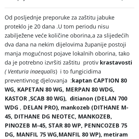
Od posljednje preporuke za zaštitu jabuke
proteklo je 20 dana .U tom periodu nisu
zabilježene veće količine oborina,a za slijedećih
dva dana na nekim dijelovima županije postoji
manja mogućnost pojave lokalnih oborina, tako
da je potrebno izvršiti zaštitu protiv
krastavosti
( Venturia inaequalis
) i to fungicidima
preventivnog djelovanja :
kaptan CAPTION 80
WG, KAPETAN 80 WG, MERPAN 80 WDG,
KASTOR ,SCAB 80 WG), ditianon (DELAN 700
WDG
,
DELAN PRO), mankozeb (DITHANE M-
45, DITHANE DG NEOTEC, MANKOZEB,
PINOZEB M-45, STAR 80 WP, PENNCOZEB 75
DG, MANFIL 75 WG,MANFIL 80 WP), metiram