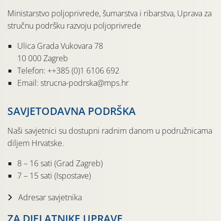
Ministarstvo poljoprivrede, šumarstva i ribarstva, Uprava za
stručnu podršku razvoju poljoprivrede
Ulica Grada Vukovara 78
10 000 Zagreb
Telefon: ++385 (0)1 6106 692
Email: strucna-podrska@mps.hr
SAVJETODAVNA PODRŠKA
Naši savjetnici su dostupni radnim danom u podružnicama
diljem Hrvatske.
8 – 16 sati (Grad Zagreb)
7 – 15 sati (Ispostave)
Adresar savjetnika
ZA DJELATNIKE UPRAVE