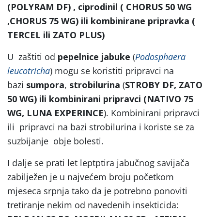
(POLYRAM DF) , ciprodinil ( CHORUS 50 WG
,CHORUS 75 WG) ili kombinirane pripravka (
TERCEL ili ZATO PLUS)
U zaštiti od
pepelnice jabuke
(
Podosphaera
leucotricha
) mogu se koristiti pripravci na
bazi
sumpora
,
strobilurina
(
STROBY DF, ZATO
50 WG) ili kombinirani pripravci (NATIVO 75
WG, LUNA EXPERINCE
). Kombinirani pripravci
ili pripravci na bazi strobilurina i koriste se za
suzbijanje obje bolesti.
I dalje se prati let leptptira jabučnog savijača
zabilježen je u najvećem broju početkom
mjeseca srpnja tako da je potrebno ponoviti
tretiranje nekim od navedenih insekticida: