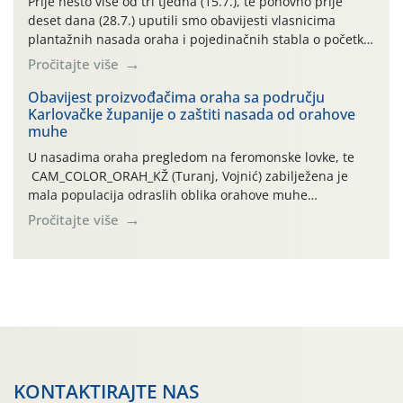
Prije nešto više od tri tjedna (15.7.), te ponovno prije
deset dana (28.7.) uputili smo obavijesti vlasnicima
plantažnih nasada oraha i pojedinačnih stabla o početku
leta i ovogodišnjoj potrebi usmjerenog suzbijanja
Pročitajte više
orahove muhe (Rhagoletis completa)! Već dvanaest dana
traje drugi ovogodišnji “toplinski udar”, koji naročito
Obavijest proizvođačima oraha sa području
Karlovačke županije o zaštiti nasada od orahove
izražen zadnja šest dana (31.7.-05.8.), jer najviše
muhe
temperature zraka svakodnevno […]
U nasadima oraha pregledom na feromonske lovke, te
CAM_COLOR_ORAH_KŽ (Turanj, Vojnić) zabilježena je
mala populacija odraslih oblika orahove muhe
(Rhagoletis completa). Niska brojnost može se objasniti
Pročitajte više
činjenicom da je riječ o mladim nasadima s vrlo malim
urodom, što je povezano i s manjim brojem prezimjelih
jedinki. U starijim nasadima, na žutim ljepljivim Rebell
pločama s […]
KONTAKTIRAJTE NAS