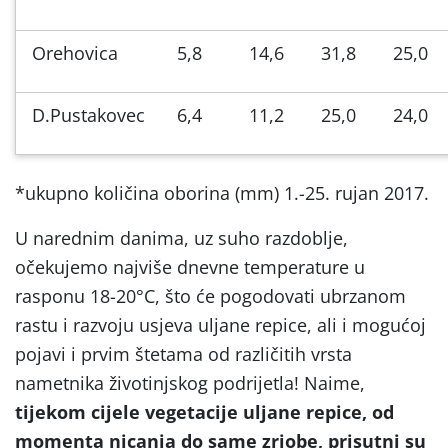
Orehovica
5,8
14,6
31,8
25,0
D.Pustakovec
6,4
11,2
25,0
24,0
*ukupno količina oborina (mm) 1.-25. rujan 2017.
U narednim danima, uz suho razdoblje,
očekujemo najviše dnevne temperature u
rasponu 18-20°C, što će pogodovati ubrzanom
rastu i razvoju usjeva uljane repice, ali i mogućoj
pojavi i prvim štetama od različitih vrsta
nametnika životinjskog podrijetla! Naime,
tijekom cijele vegetacije uljane repice, od
momenta nicanja do same zriobe, prisutni su