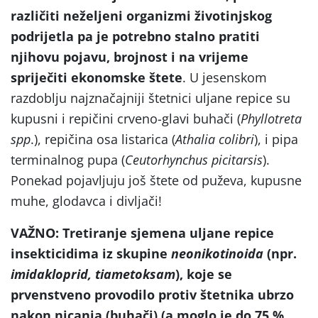
različiti neželjeni organizmi životinjskog
podrijetla pa je potrebno stalno pratiti
njihovu pojavu, brojnost i na vrijeme
spriječiti ekonomske štete
. U jesenskom
razdoblju najznačajniji štetnici uljane repice su
kupusni i repičini crveno-glavi buhači (
Phyllotreta
spp
.), repičina osa listarica (
Athalia colibri
), i pipa
terminalnog pupa (
Ceutorhynchus picitarsis
).
Ponekad pojavljuju još štete od puževa, kupusne
muhe, glodavca i divljači!
VAŽNO: Tretiranje sjemena uljane repice
insekticidima iz skupine
neonikotinoida
(npr.
imidakloprid, tiametoksam
), koje se
prvenstveno provodilo protiv štetnika ubrzo
nakon nicanja (buhači) (a moglo je do 75 %