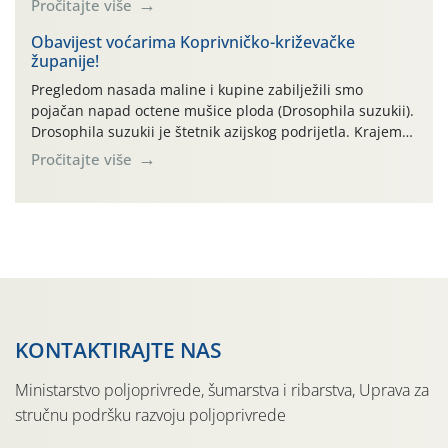
Pročitajte više
i razvoj korjenastog povrća: najviše dnevne temperature
zraka zadnjih su devet dana u rasponu 30,7°-38,0°C!
Obavijest voćarima Koprivničko-križevačke
županije!
Drugi ovogodišnji “toplinski udar” naročito je izražen
zadnja četiri dana (31.7.-03.8.), […]
Pregledom nasada maline i kupine zabilježili smo
pojačan napad octene mušice ploda (Drosophila suzukii).
Drosophila suzukii je štetnik azijskog podrijetla. Krajem
2010. godine prvi puta je registriran u Hrvatskoj, a u
Pročitajte više
rujnu 2016. godine na našem su području zabilježene
gospodarski važne štete. Riječ je o štetniku vrlo sličnom
dobro poznatoj vinskoj mušici, no za razliku […]
KONTAKTIRAJTE NAS
Ministarstvo poljoprivrede, šumarstva i ribarstva, Uprava za
stručnu podršku razvoju poljoprivrede