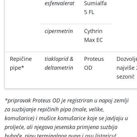
esfenvalerat
Sumialfa
5 FL
cipermetrin
Cythrin
Max EC
Repičine
tiakloprid &
Proteus
Dozvolj
pipe*
deltametrin
OD
najviše 
sezoni!
*pripravak Proteus OD je registriran u napoj zemlji
za suzbijanje repičinih pipa (male, velike,
komušarice) i mušice komušarice koje se javljaju u
proljeće, ali njegova jesenska primjena suzbija
buhače, pipu terminalnog pupa i osu listaricu!