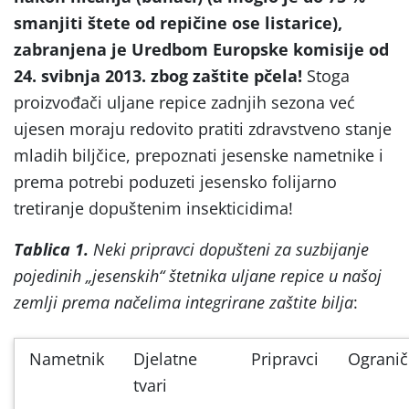
smanjiti štete od repičine ose listarice),
zabranjena je Uredbom Europske komisije od
24. svibnja 2013. zbog zaštite pčela!
Stoga
proizvođači uljane repice zadnjih sezona već
ujesen moraju redovito pratiti zdravstveno stanje
mladih biljčice, prepoznati jesenske nametnike i
prema potrebi poduzeti jesensko folijarno
tretiranje dopuštenim insekticidima!
Tablica 1.
Neki pripravci dopušteni za suzbijanje
pojedinih „jesenskih“ štetnika uljane repice u našoj
zemlji prema načelima integrirane zaštite bilja
:
Nametnik
Djelatne
Pripravci
Ogranič
tvari