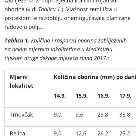
zabilježena iznadprosječna količina rujanskih
oborina (vidi
Tablicu 1.
). Vlažnost zemljišta u
proteklom je razdoblju onemogućavala planirane
radove u polju.
Tablica 1.
Količina i raspored oborina zabilježenih
na nekim mjernim lokalitetima u Međimurju
tijekom druge dekade mjeseca rujna 2017.:
Mjerni
Količina oborina (mm) po da
lokalitet
14.9.
15.9.
16.9.
17.9.
Trnovčak
9,0
9,6
25,8
38,8
Belica
9,0
12,6
26,2
25,2