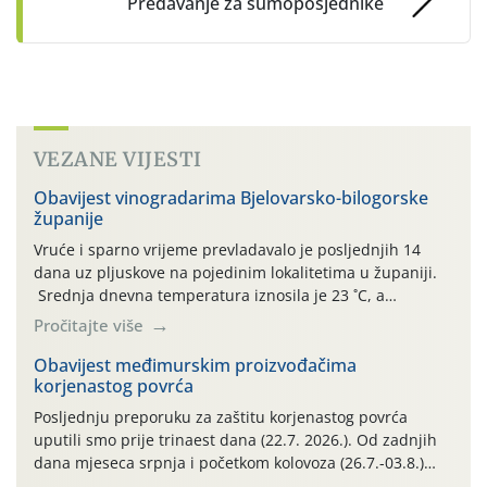
Predavanje za šumoposjednike
VEZANE VIJESTI
Obavijest vinogradarima Bjelovarsko-bilogorske
županije
Vruće i sparno vrijeme prevladavalo je posljednjih 14
dana uz pljuskove na pojedinim lokalitetima u županiji.
Srednja dnevna temperatura iznosila je 23 ˚C, a
maksimalne su posljednjih dana dosezale do 35 ˚C.
Pročitajte više
Simptome plamenjače vinove loze (Plasmoparas
viticola) vidljivi su na zapercima i vršnom mladom lišću.
Obavijest međimurskim proizvođačima
korjenastog povrća
Kako bi i dalje održali zdravu lisnu masu u zaštiti je
moguće […]
Posljednju preporuku za zaštitu korjenastog povrća
uputili smo prije trinaest dana (22.7. 2026.). Od zadnjih
dana mjeseca srpnja i početkom kolovoza (26.7.-03.8.)
traje izuzetno nepovoljno meteorološko razdoblje za rast