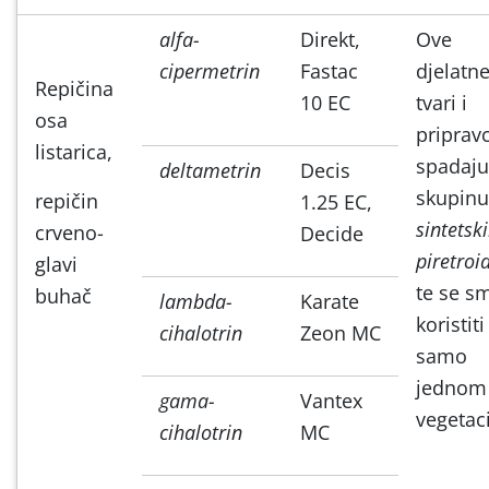
alfa-
Direkt,
Ove
cipermetrin
Fastac
djelatn
Repičina
10 EC
tvari i
osa
pripravc
listarica,
spadaju
deltametrin
Decis
skupinu
repičin
1.25 EC,
sintetsk
crveno-
Decide
piretroi
glavi
te se sm
buhač
lambda-
Karate
koristiti
cihalotrin
Zeon MC
samo
jednom
gama-
Vantex
vegetaci
cihalotrin
MC