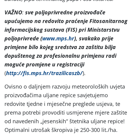
VAŽNO
:
sve poljoprivredne proizvođače
upućujemo na
redovito praćenje Fitosanitarnog
informacijskog sustava (FIS) pri Ministarstvu
poljoprivrede (
www.mps.hr
), svakako prije
primjene bilo kojeg sredstva za zaštitu bilja
dopuštenog za profesionalnu primjenu radi
moguće promjene u registraciji
(
http://fis.mps.hr/trazilicaszb/
).
Ovisno o daljnjem razvoju meteoroloških uvjeta
proizvođačima uljane repice savjetujemo
redovite tjedne i mjesečne preglede usjeva, te
prema potrebi provoditi usmjerene mjere zaštite
od navedenih „jesenskih“ štetnika uljane repice!
Optimalni utrošak škropiva je 250-300 lit./ha.