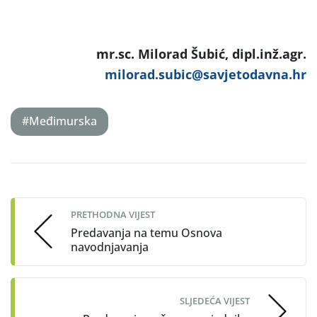
mr.sc. Milorad Šubić, dipl.inž.agr.
milorad.subic@savjetodavna.hr
#Međimurska
Post
navigation
PRETHODNA VIJEST
Predavanja na temu Osnova
navodnjavanja
SLJEDEĆA VIJEST