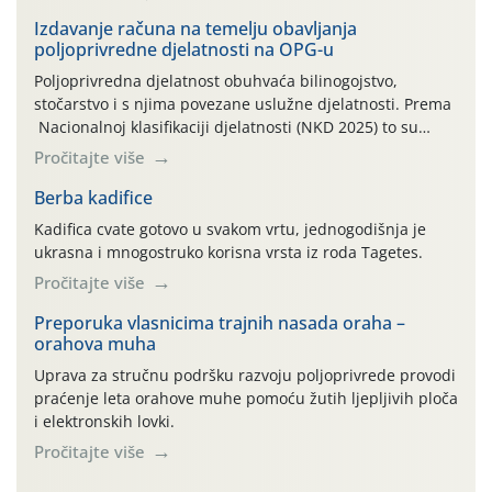
Izdavanje računa na temelju obavljanja
poljoprivredne djelatnosti na OPG-u
Poljoprivredna djelatnost obuhvaća bilinogojstvo,
stočarstvo i s njima povezane uslužne djelatnosti. Prema
Nacionalnoj klasifikaciji djelatnosti (NKD 2025) to su
skupne 01.1, 01.2, 01.3, 01.4, 01.5 i 01.6. Djelatnost
Pročitajte više
prerade poljoprivrednih proizvoda je svako djelovanje na
poljoprivredni proizvod čiji je rezultat proizvod koji
Berba kadifice
također može biti poljoprivredni proizvod poput npr.
Kadifica cvate gotovo u svakom vrtu, jednogodišnja je
maslinovog ulja, bučinog ulja, vino od […]
ukrasna i mnogostruko korisna vrsta iz roda Tagetes.
Pročitajte više
Preporuka vlasnicima trajnih nasada oraha –
orahova muha
Uprava za stručnu podršku razvoju poljoprivrede provodi
praćenje leta orahove muhe pomoću žutih ljepljivih ploča
i elektronskih lovki.
Pročitajte više