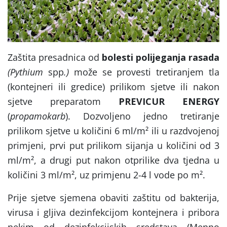
Zaštita presadnica od
bolesti polijeganja rasada
(Pythium
spp
.)
može se provesti tretiranjem tla
(kontejneri ili gredice) prilikom sjetve ili nakon
sjetve preparatom
PREVICUR ENERGY
(
propamokarb
). Dozvoljeno jedno tretiranje
prilikom sjetve u količini 6 ml/m² ili u razdvojenoj
primjeni, prvi put prilikom sijanja u količini od 3
ml/m², a drugi put nakon otprilike dva tjedna u
količini 3 ml/m², uz primjenu 2-4 l vode po m².
Prije sjetve sjemena obaviti zaštitu od bakterija,
virusa i gljiva dezinfekcijom kontejnera i pribora