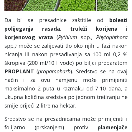
Da bi se presadnice zaštitile od
bolesti
polijeganja rasada, truleži korijena i
korjenovog vrata
(
Pythium
spp
., Phytophthora
spp
.)
može se zalijevati tlo oko njih u fazi nakon
nicanja ili nakon presađivanja sa 100 ml 0,2 %
škropiva (200 ml/10 l vode) po biljci preparatom
PROPLANT
(
propamoharb
). Sredstvo se na ovaj
način i za ovu namjenu može primijeniti
maksimalno 2 puta u razmaku od 7-10 dana, a
ukupna količina sredstva po jednom tretiranju ne
smije prijeći 2 litre na hektar.
Sredstvo se na presadnicama može primijeniti i
folijarno (prskanjem) protiv
plamenjače