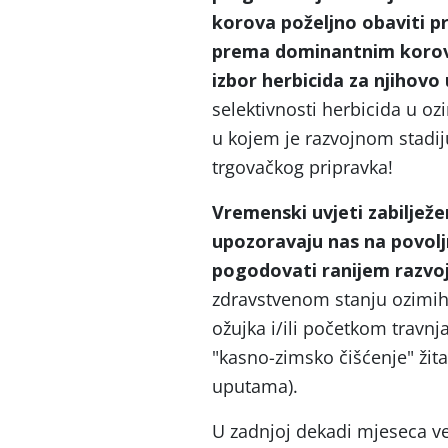
korova poželjno obaviti pr
prema dominantnim korovi
izbor herbicida za njihovo
selektivnosti herbicida u o
u kojem je razvojnom stadij
trgovačkog pripravka!
Vremenski uvjeti zabilježe
upozoravaju nas na povolj
pogodovati ranijem razvoju
zdravstvenom stanju ozimih 
ožujka i/ili početkom travnj
"kasno-zimsko čišćenje" žit
uputama).
U zadnjoj dekadi mjeseca ve