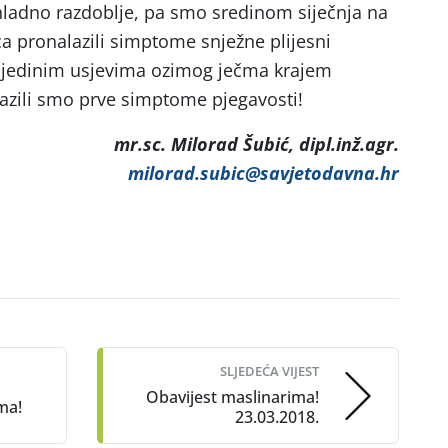
ohladno razdoblje, pa smo sredinom siječnja na
ca pronalazili simptome snježne plijesni
ojedinim usjevima ozimog ječma krajem
lazili smo prve simptome pjegavosti!
mr.sc. Milorad Šubić, dipl.inž.agr.
milorad.subic@savjetodavna.hr
SLJEDEĆA VIJEST
Obavijest maslinarima!
ma!
23.03.2018.