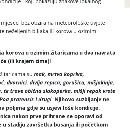
kondicije i koji pokazuju znakove lokalnog
 mjeseci bez obzira na meteorološke uvjete
te neželjenih biljaka ili korova u ozimim
ja korova u ozimim žitaricama u dva navrata
će (ili krajem zime)!
 žitaricama su
mak, mrtva kopriva,
ć, dvornici, divlja repica, gorušica, mišjakinja,
 te trave obična slakoperka, mišji repak
vrste
Poa pratensis i drugi
.
Njihovo suzbijanje ne
 poljima gdje su usjevi loše kondicije,
nica nakon prve prihrane ne oporavi od
 u stadiju završetka busanja ili početkom