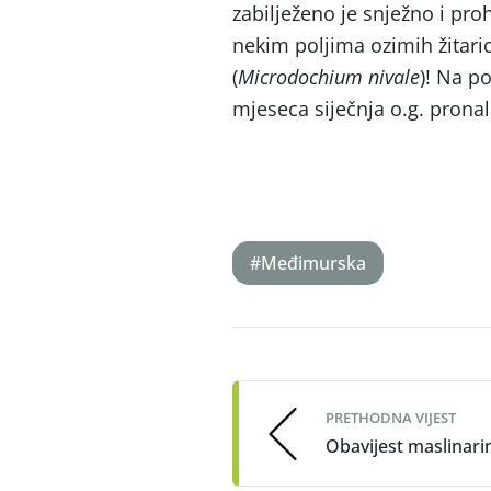
zabilježeno je snježno i pr
nekim poljima ozimih žitari
(
Microdochium nivale
)! Na p
mjeseca siječnja o.g. prona
#Međimurska
Post
navigation
PRETHODNA VIJEST
Obavijest maslinari