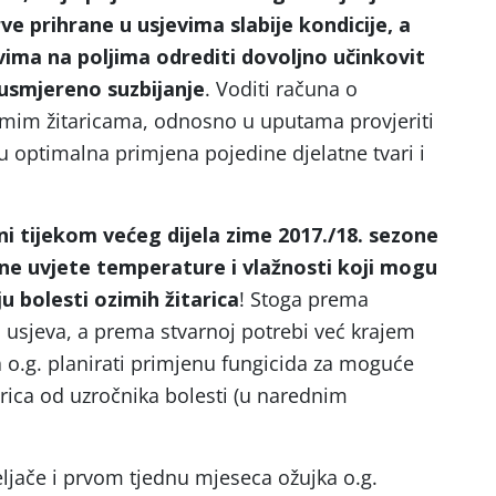
ve prihrane u usjevima slabije kondicije, a
ma na poljima odrediti dovoljno učinkovit
 usmjereno suzbijanje
. Voditi računa o
zimim žitaricama, odnosno u uputama provjeriti
u optimalna primjena pojedine djelatne tvari i
ni tijekom većeg dijela zime 2017./18. sezone
ne uvjete temperature i vlažnosti koji mogu
 bolesti ozimih žitarica
! Stoga prema
usjeva, a prema stvarnoj potrebi već krajem
a o.g. planirati primjenu fungicida za moguće
arica od uzročnika bolesti (u narednim
ljače i prvom tjednu mjeseca ožujka o.g.