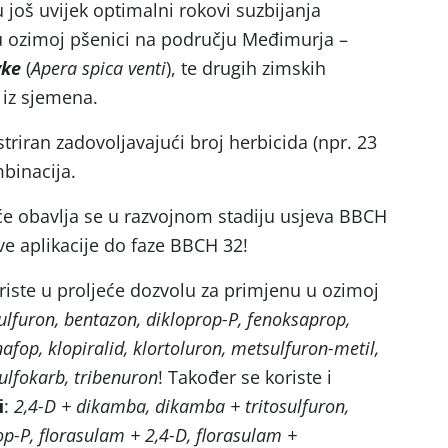
još uvijek optimalni rokovi suzbijanja
 ozimoj pšenici na području Međimurja –
vke
(
Apera spica venti
), te drugih zimskih
u iz sjemena.
striran zadovoljavajući broj herbicida (npr. 23
mbinacija.
će obavlja se u razvojnom stadiju usjeva BBCH
e aplikacije do faze BBCH 32!
oriste u proljeće dozvolu za primjenu u ozimoj
ulfuron, bentazon, dikloprop-P, fenoksaprop,
nafop, klopiralid, klortoluron, metsulfuron-metil,
ulfokarb, tribenuron
! Također se koriste i
i
:
2,4-D + dikamba, dikamba + tritosulfuron,
-P, florasulam + 2,4-D, florasulam +