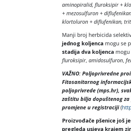
aminopiralid, fluroksipir + kl
+ mezosulfuron + diflufenika
klortoluron + diflufenikan, tr
Manji broj herbicida selekti
jednog koljenca
mogu se pr
stadija dva koljenca
mogu s
fluroksipir
,
amidosulfuron
,
fe
VAŽNO
:
Poljoprivredne pr
Fitosanitarnog informacijsk
poljoprivrede (mps.hr), sva
zaštitu bilja dopuštenog z
promjene u registraciji
(
htt
Proizvođače pšenice još 
pregleda usjeva krajem zim