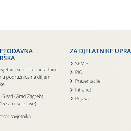
JETODAVNA
ZA DJELATNIKE UPR
RŠKA
SEMIS
avjetnici su dostupni radnim
PIO
 u podružnicama diljem
Prezentacije
ke.
Intranet
 16 sati (Grad Zagreb)
Prijava
15 sati (Ispostave)
esar savjetnika