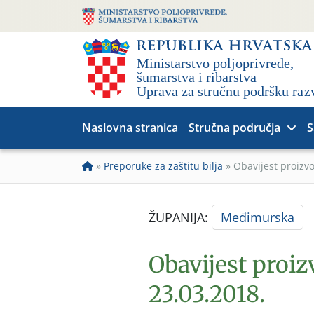
Naslovna stranica
Stručna područja
S
»
Preporuke za zaštitu bilja
»
Obavijest proizvo
ŽUPANIJA:
Međimurska
Obavijest proiz
23.03.2018.