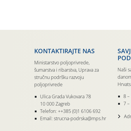
KONTAKTIRAJTE NAS
SAV
POD
Ministarstvo poljoprivrede,
Naši s
šumarstva i ribarstva, Uprava za
danom
stručnu podršku razvoju
Hrvats
poljoprivrede
8 –
Ulica Grada Vukovara 78
7 – 
10 000 Zagreb
Telefon: ++385 (0)1 6106 692
Adr
Email: strucna-podrska@mps.hr