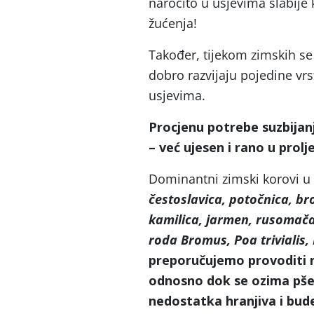
naročito u usjevima slabije 
žućenja!
Također, tijekom zimskih se
dobro razvijaju pojedine vrs
usjevima.
Procjenu potrebe suzbijan
– već ujesen i rano u prolje
Dominantni zimski korovi u
čestoslavica, potočnica, bro
kamilica, jarmen, rusomača,
roda Bromus, Poa trivialis, 
preporučujemo provoditi na
odnosno dok se ozima pše
nedostatka hranjiva i bude