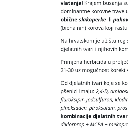
vlatanja!
Krajem busanja su 
dominantne korovne trave u
obične
slakoperke
ili
paho
(bienalnih) korova koji rast
Na hrvatskom je tržištu regi
djelatnih tvari i njihovih ko
Primjena herbicida u prolje
21-30 uz mogućnost korektiv
Od djelatnih tvari koje se k
pšenici imaju:
2,4-D, amidos
fluroksipir, jodsulfuron, klodi
pinoksaden, piroksulam, pros
kombinacije djelatnih tvar
diklorprop + MCPA + mekoprop