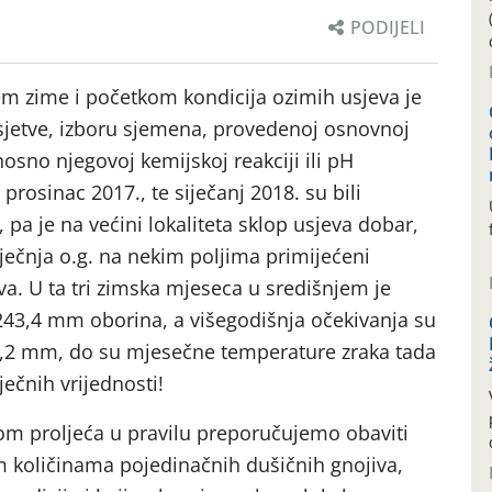
PODIJELI
jem zime i početkom kondicija ozimih usjeva je
u sjetve, izboru sjemena, provedenoj osnovnoj
nosno njegovoj kemijskoj reakciji ili pH
 prosinac 2017., te siječanj 2018. su bili
, pa je na većini lokaliteta sklop usjeva dobar,
ječnja o.g. na nekim poljima primijećeni
a. U ta tri zimska mjeseca u središnjem je
 243,4 mm oborina, a višegodišnja očekivanja su
,2 mm, do su mjesečne temperature zraka tada
ječnih vrijednosti!
om proljeća u pravilu preporučujemo obaviti
 količinama pojedinačnih dušičnih gnojiva,