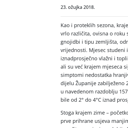
23. ožujka 2018.
Kao i proteklih sezona, kra
vrlo različita, ovisna o rok
gnojidbi i tipu zemljišta, od
vrijednosti. Mjesec studeni i
iznadprosječno vlažni i topli
ali su već krajem mjeseca si
simptomi nedostatka hranjiv
dijelu Županije zabilježeno
u navedenom razdoblju 157
bile od 2° do 4°C iznad pros
Stoga krajem zime – početk
prve prihrane usjeva manjim