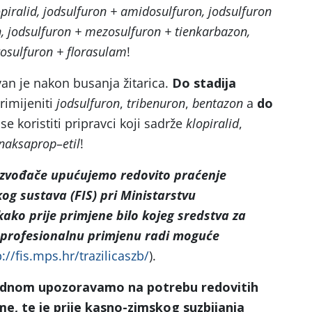
opiralid, jodsulfuron + amidosulfuron, jodsulfuron
n, jodsulfuron + mezosulfuron + tienkarbazon,
itosulfuron + florasulam
!
van je nakon busanja žitarica.
Do stadija
imijeniti
jodsulfuron
,
tribenuron
,
bentazon
a
do
e koristiti pripravci koji sadrže
klopiralid
,
naksaprop
–
etil
!
oizvođače upućujemo
redovito praćenje
og sustava (FIS) pri Ministarstvu
kako prije primjene bilo kojeg sredstva za
a profesionalnu primjenu radi moguće
p://fis.mps.hr/trazilicaszb/
).
jednom upozoravamo na potrebu redovitih
e, te je prije kasno-zimskog suzbijanja