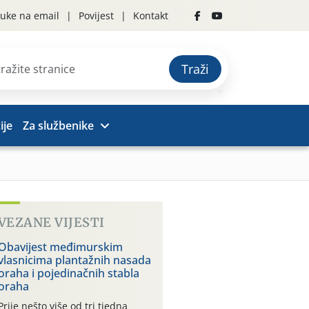
uke na email
Povijest
Kontakt
Traži
ije
Za službenike
VEZANE VIJESTI
Obavijest međimurskim
vlasnicima plantažnih nasada
oraha i pojedinačnih stabla
oraha
Prije nešto više od tri tjedna