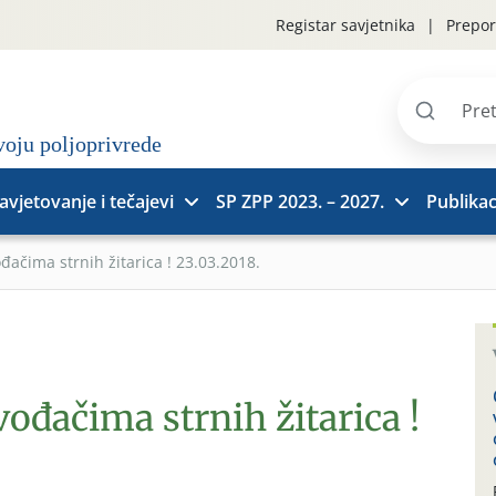
Registar savjetnika
Prepor
Pretraži
stranice
avjetovanje i tečajevi
SP ZPP 2023. – 2027.
Publikac
đačima strnih žitarica ! 23.03.2018.
vođačima strnih žitarica !