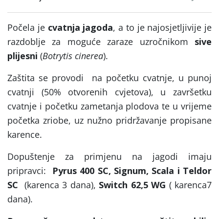
Počela je
cvatnja jagoda
, a to je najosjetljivije je
razdoblje za moguće zaraze uzročnikom
sive
plijesni
(
Botrytis cinerea
).
Zaštita se provodi na početku cvatnje, u punoj
cvatnji (50% otvorenih cvjetova), u završetku
cvatnje i početku zametanja plodova te u vrijeme
početka zriobe, uz nužno pridržavanje propisane
karence.
Dopuštenje za primjenu na jagodi imaju
pripravci:
Pyrus 400 SC, Signum, Scala i Teldor
SC
(karenca 3 dana),
Switch 62,5 WG
( karenca7
dana).