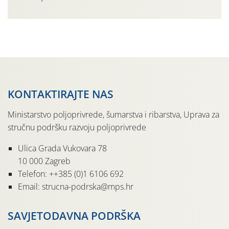
činjenicom da je riječ o mladim nasadima s vrlo malim
urodom, što je povezano i s manjim brojem prezimjelih
jedinki. U starijim nasadima, na žutim ljepljivim Rebell
pločama s […]
KONTAKTIRAJTE NAS
Ministarstvo poljoprivrede, šumarstva i ribarstva, Uprava za
stručnu podršku razvoju poljoprivrede
Ulica Grada Vukovara 78
10 000 Zagreb
Telefon: ++385 (0)1 6106 692
Email: strucna-podrska@mps.hr
SAVJETODAVNA PODRŠKA