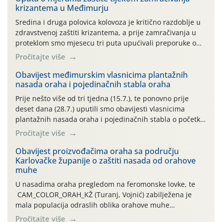
krizantema u Međimurju
Sredina i druga polovica kolovoza je kritično razdoblje u
zdravstvenoj zaštiti krizantema, a prije zamračivanja u
proteklom smo mjesecu tri puta upućivali preporuke o
preventivnim mjerama zaštite krizantema od najčešćih
Pročitajte više
uzročnika bolesti, štetnika i fito-fagnih grinja (23.7., 14.7.,
06.7.)! Na početku ovog mjeseca je zabilježeno je
Obavijest međimurskim vlasnicima plantažnih
nasada oraha i pojedinačnih stabla oraha
povijesno i ekstremno vruće meteorološko razdoblje, uz
najviše temperature […]
Prije nešto više od tri tjedna (15.7.), te ponovno prije
deset dana (28.7.) uputili smo obavijesti vlasnicima
plantažnih nasada oraha i pojedinačnih stabla o početku
leta i ovogodišnjoj potrebi usmjerenog suzbijanja
Pročitajte više
orahove muhe (Rhagoletis completa)! Već dvanaest dana
traje drugi ovogodišnji “toplinski udar”, koji naročito
Obavijest proizvođačima oraha sa području
Karlovačke županije o zaštiti nasada od orahove
izražen zadnja šest dana (31.7.-05.8.), jer najviše
muhe
temperature zraka svakodnevno […]
U nasadima oraha pregledom na feromonske lovke, te
CAM_COLOR_ORAH_KŽ (Turanj, Vojnić) zabilježena je
mala populacija odraslih oblika orahove muhe
(Rhagoletis completa). Niska brojnost može se objasniti
Pročitajte više