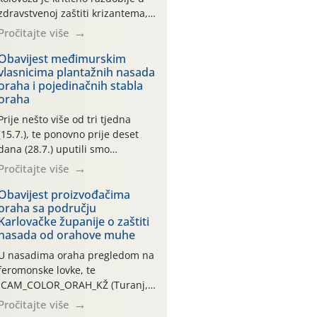
zdravstvenoj zaštiti krizantema,
a prije zamračivanja u proteklom
Pročitajte više
smo mjesecu tri puta upućivali
preporuke o preventivnim
Obavijest međimurskim
vlasnicima plantažnih nasada
mjerama zaštite krizantema od
oraha i pojedinačnih stabla
najčešćih uzročnika bolesti,
oraha
štetnika i fito-fagnih grinja (23.7.,
14.7., 06.7.)! Na početku ovog
Prije nešto više od tri tjedna
mjeseca je zabilježeno je
(15.7.), te ponovno prije deset
povijesno i ekstremno vruće
dana (28.7.) uputili smo
meteorološko razdoblje, uz
obavijesti vlasnicima plantažnih
Pročitajte više
najviše temperature […]
nasada oraha i pojedinačnih
stabla o početku leta i
Obavijest proizvođačima
oraha sa području
ovogodišnjoj potrebi usmjerenog
Karlovačke županije o zaštiti
suzbijanja orahove muhe
nasada od orahove muhe
(Rhagoletis completa)! Već
dvanaest dana traje drugi
U nasadima oraha pregledom na
ovogodišnji “toplinski udar”, koji
feromonske lovke, te
naročito izražen zadnja šest
CAM_COLOR_ORAH_KŽ (Turanj,
dana (31.7.-05.8.), jer najviše
Vojnić) zabilježena je mala
Pročitajte više
temperature zraka svakodnevno
populacija odraslih oblika