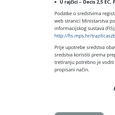
U rajčici – Decis 2,5 EC, 
Podatke o sredstvima regis
web stranici Ministarstva p
informacijskog sustava (FIS)
http://fis.mps.hr/trazilicasz
Prije upotrebe sredstva obav
sredstva koristiti prema p
tretiranju potrebno je vodit
propisani način.