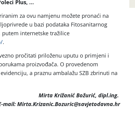
Poleci Plus, …
triranim za ovu namjenu možete pronaći na
oljoprivrede u bazi podataka Fitosanitarnog
, putem internetske tražilice
b/
.
ezno pročitati priloženu uputu o primjeni i
reporukama proizvođača. O provedenom
i evidenciju, a praznu ambalažu SZB zbrinuti na
Mirta Križanić Božurić, dipl.ing.
E-mail: Mirta.Krizanic.Bozuric@savjetodavna.hr