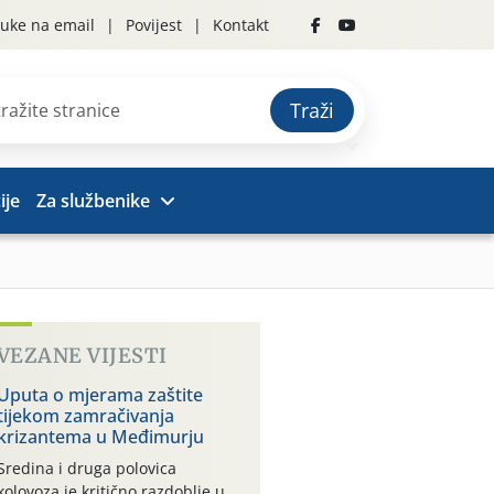
uke na email
Povijest
Kontakt
Traži
ije
Za službenike
VEZANE VIJESTI
Uputa o mjerama zaštite
tijekom zamračivanja
krizantema u Međimurju
Sredina i druga polovica
kolovoza je kritično razdoblje u