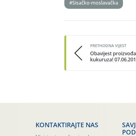
#Sisačko-moslavačka
Post
navigation
PRETHODNA VIJEST
Obavijest proizvođ
kukuruza! 07.06.201
KONTAKTIRAJTE NAS
SAV
POD