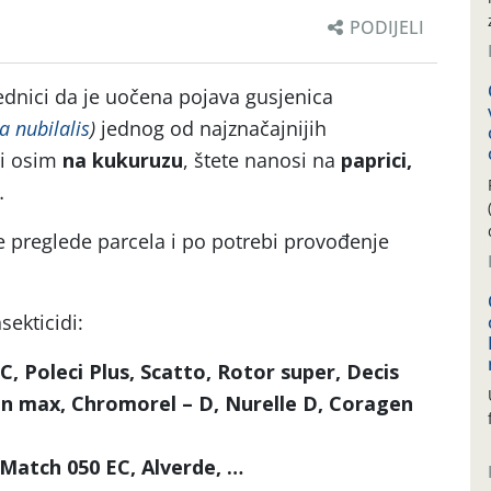
PODIJELI
ednici da je uočena pojava gusjenica
a nubilalis
)
jednog od najznačajnijih
ji osim
na kukuruzu
, štete nanosi na
paprici,
…
 preglede parcela i po potrebi provođenje
sekticidi:
C, Poleci Plus, Scatto, Rotor super, Decis
rin max, Chromorel – D, Nurelle D, Coragen
. Match 050 EC, Alverde, …