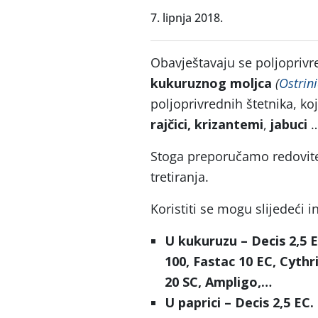
7. lipnja 2018.
Obavještavaju se poljoprivr
kukuruznog moljca
(
Ostrini
poljoprivrednih štetnika, ko
rajčici, krizantemi
,
jabuci
Stoga preporučamo redovite
tretiranja.
Koristiti se mogu slijedeći in
U kukuruzu – Decis 2,5 E
100, Fastac 10 EC, Cyth
20 SC, Ampligo,…
U paprici – Decis 2,5 EC