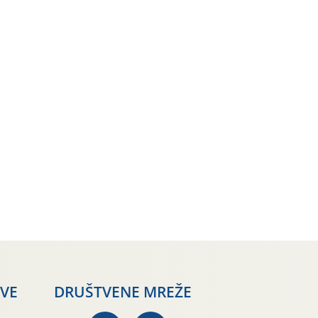
AVE
DRUŠTVENE MREŽE