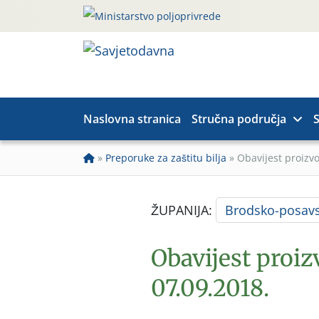
Naslovna stranica
Stručna područja
S
»
Preporuke za zaštitu bilja
»
Obavijest proizv
ŽUPANIJA:
Brodsko-posav
Obavijest proiz
07.09.2018.