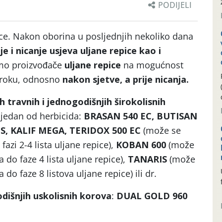
PODIJELI
pice. Nakon oborina u posljednjih nekoliko dana
e i nicanje usjeva uljane repice kao i
mo proizvođače
uljane repice
na mogućnost
 roku, odnosno
nakon sjetve, a prije nicanja.
h travnih i jednogodišnjih širokolisnih
 jedan od herbicida:
BRASAN 540
EC,
BUTISAN
IS, KALIF MEGA, TERIDOX 500 EC
(može se
fazi 2-4 lista uljane repice),
KOBAN 600
(može
a do faze 4 lista uljane repice),
TANARIS
(može
 do faze 8 listova uljane repice) ili dr.
dišnjih uskolisnih korova
:
DUAL GOLD 960