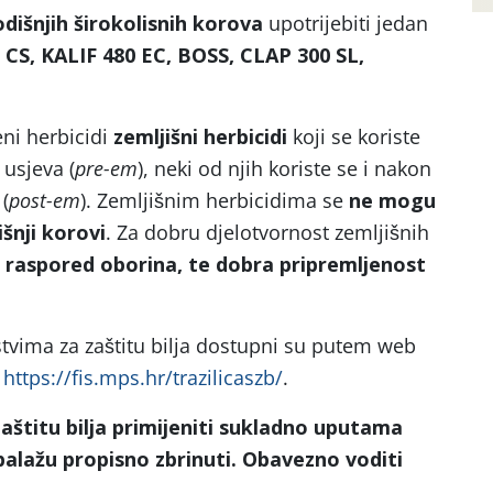
dišnjih širokolisnih korova
upotrijebiti jedan
CS, KALIF 480 EC, BOSS, CLAP 300 SL,
i herbicidi
zemljišni herbicidi
koji se koriste
 usjeva (
pre-em
), neki od njih koriste se i nakon
(
post-em
). Zemljišnim herbicidima se
ne mogu
šnji korovi
. Za dobru djelotvornost zemljišnih
 i raspored oborina, te dobra pripremljenost
stvima za zaštitu bilja dostupni su putem web
:
https://fis.mps.hr/trazilicaszb/
.
aštitu bilja primijeniti sukladno uputama
alažu propisno zbrinuti. Obavezno voditi