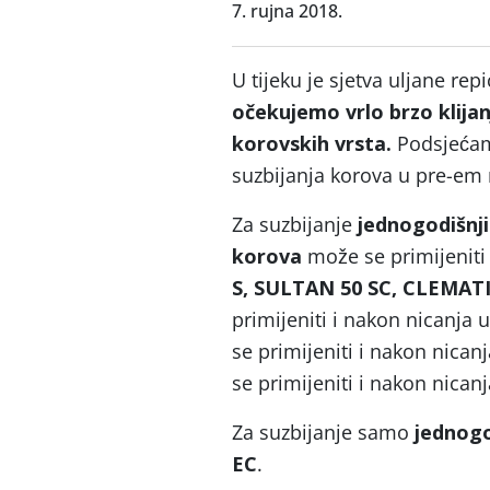
7. rujna 2018.
U tijeku je sjetva uljane re
očekujemo vrlo brzo klijanj
korovskih vrsta.
Podsjeća
suzbijanja korova u pre-em
Za suzbijanje
jednogodišnji
korova
može se primijeniti
S, SULTAN 50 SC, CLEMAT
primijeniti i nakon nicanja u 
se primijeniti i nakon nicanj
se primijeniti i nakon nicanja
Za suzbijanje samo
jednogo
EC
.