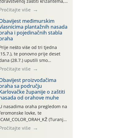
zdravstvenoj zaštiti krizantema,
a prije zamračivanja u proteklom
Pročitajte više
smo mjesecu tri puta upućivali
preporuke o preventivnim
Obavijest međimurskim
vlasnicima plantažnih nasada
mjerama zaštite krizantema od
oraha i pojedinačnih stabla
najčešćih uzročnika bolesti,
oraha
štetnika i fito-fagnih grinja (23.7.,
14.7., 06.7.)! Na početku ovog
Prije nešto više od tri tjedna
mjeseca je zabilježeno je
(15.7.), te ponovno prije deset
povijesno i ekstremno vruće
dana (28.7.) uputili smo
meteorološko razdoblje, uz
obavijesti vlasnicima plantažnih
Pročitajte više
najviše temperature […]
nasada oraha i pojedinačnih
stabla o početku leta i
Obavijest proizvođačima
oraha sa području
ovogodišnjoj potrebi usmjerenog
Karlovačke županije o zaštiti
suzbijanja orahove muhe
nasada od orahove muhe
(Rhagoletis completa)! Već
dvanaest dana traje drugi
U nasadima oraha pregledom na
ovogodišnji “toplinski udar”, koji
feromonske lovke, te
naročito izražen zadnja šest
CAM_COLOR_ORAH_KŽ (Turanj,
dana (31.7.-05.8.), jer najviše
Vojnić) zabilježena je mala
Pročitajte više
temperature zraka svakodnevno
populacija odraslih oblika
[…]