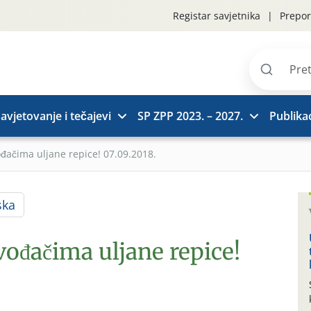
Registar savjetnika
Prepor
Pretraži
stranice
avjetovanje i tečajevi
SP ZPP 2023. – 2027.
Publikac
ođačima uljane repice! 07.09.2018.
ska
vođačima uljane repice!