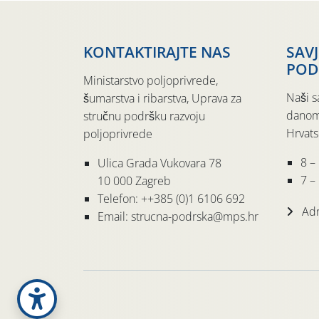
KONTAKTIRAJTE NAS
SAV
POD
Ministarstvo poljoprivrede,
Naši s
šumarstva i ribarstva, Uprava za
danom
stručnu podršku razvoju
Hrvats
poljoprivrede
8 –
Ulica Grada Vukovara 78
7 – 
10 000 Zagreb
Telefon: ++385 (0)1 6106 692
Adr
Email: strucna-podrska@mps.hr