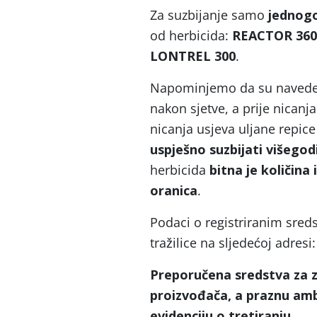
Za suzbijanje samo
jednogo
od herbicida:
REACTOR 360 
LONTREL 300
.
Napominjemo da su naveden
nakon sjetve, a prije nicanja
nicanja usjeva uljane repice 
uspješno suzbijati višegodi
herbicida
bitna je količina
oranica
.
Podaci o registriranim sred
tražilice na sljedećoj adresi
Preporučena sredstva za z
proizvođača, a praznu amb
evidenciju o tretiranju.