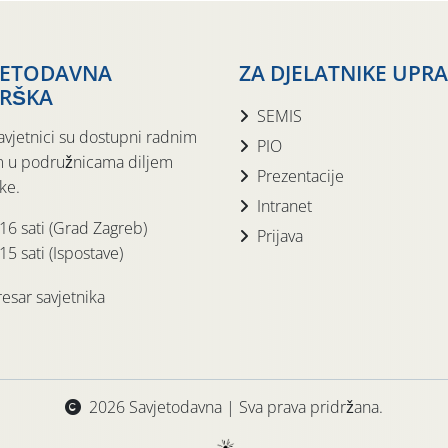
JETODAVNA
ZA DJELATNIKE UPR
RŠKA
SEMIS
avjetnici su dostupni radnim
PIO
 u podružnicama diljem
Prezentacije
ke.
Intranet
 16 sati (Grad Zagreb)
Prijava
15 sati (Ispostave)
esar savjetnika
2026 Savjetodavna | Sva prava pridržana.