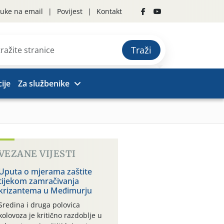
uke na email
Povijest
Kontakt
Traži
ije
Za službenike
VEZANE VIJESTI
Uputa o mjerama zaštite
tijekom zamračivanja
krizantema u Međimurju
Sredina i druga polovica
kolovoza je kritično razdoblje u