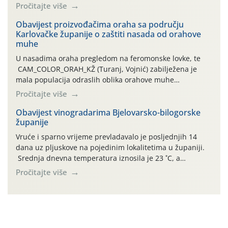
leta i ovogodišnjoj potrebi usmjerenog suzbijanja
Pročitajte više
orahove muhe (Rhagoletis completa)! Već dvanaest dana
traje drugi ovogodišnji “toplinski udar”, koji naročito
Obavijest proizvođačima oraha sa području
Karlovačke županije o zaštiti nasada od orahove
izražen zadnja šest dana (31.7.-05.8.), jer najviše
muhe
temperature zraka svakodnevno […]
U nasadima oraha pregledom na feromonske lovke, te
CAM_COLOR_ORAH_KŽ (Turanj, Vojnić) zabilježena je
mala populacija odraslih oblika orahove muhe
(Rhagoletis completa). Niska brojnost može se objasniti
Pročitajte više
činjenicom da je riječ o mladim nasadima s vrlo malim
urodom, što je povezano i s manjim brojem prezimjelih
Obavijest vinogradarima Bjelovarsko-bilogorske
županije
jedinki. U starijim nasadima, na žutim ljepljivim Rebell
pločama s […]
Vruće i sparno vrijeme prevladavalo je posljednjih 14
dana uz pljuskove na pojedinim lokalitetima u županiji.
Srednja dnevna temperatura iznosila je 23 ˚C, a
maksimalne su posljednjih dana dosezale do 35 ˚C.
Pročitajte više
Simptome plamenjače vinove loze (Plasmoparas
viticola) vidljivi su na zapercima i vršnom mladom lišću.
Kako bi i dalje održali zdravu lisnu masu u zaštiti je
moguće […]