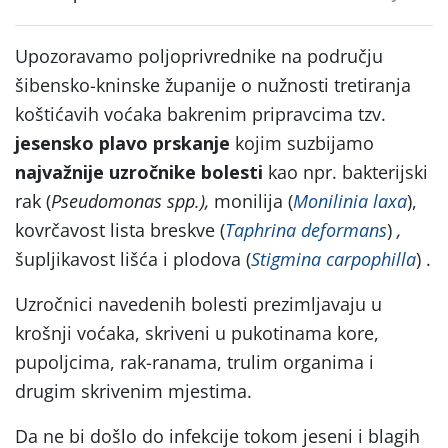
Upozoravamo poljoprivrednike na području
šibensko-kninske županije o nužnosti tretiranja
koštićavih voćaka bakrenim pripravcima tzv.
jesensko plavo prskanje
kojim suzbijamo
najvažnije uzročnike bolesti
kao npr. bakterijski
rak (
Pseudomonas spp.),
monilija (
Monilinia laxa
),
kovrčavost lista breskve (
Taphrina deformans
)
,
šupljikavost lišća i plodova (
Stigmina carpophilla
) .
Uzročnici navedenih bolesti prezimljavaju u
krošnji voćaka, skriveni u pukotinama kore,
pupoljcima, rak-ranama, trulim organima i
drugim skrivenim mjestima.
Da ne bi došlo do infekcije tokom jeseni i blagih