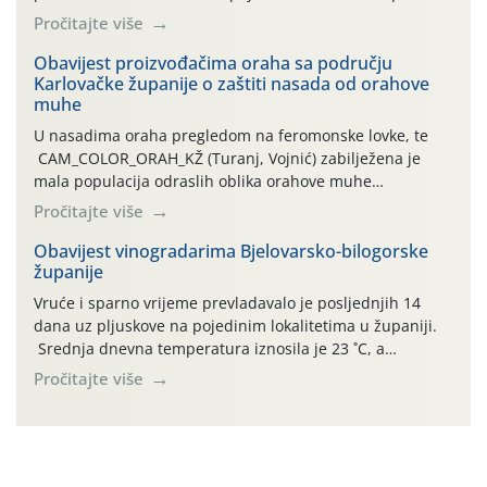
leta i ovogodišnjoj potrebi usmjerenog suzbijanja
Pročitajte više
orahove muhe (Rhagoletis completa)! Već dvanaest dana
traje drugi ovogodišnji “toplinski udar”, koji naročito
Obavijest proizvođačima oraha sa području
Karlovačke županije o zaštiti nasada od orahove
izražen zadnja šest dana (31.7.-05.8.), jer najviše
muhe
temperature zraka svakodnevno […]
U nasadima oraha pregledom na feromonske lovke, te
CAM_COLOR_ORAH_KŽ (Turanj, Vojnić) zabilježena je
mala populacija odraslih oblika orahove muhe
(Rhagoletis completa). Niska brojnost može se objasniti
Pročitajte više
činjenicom da je riječ o mladim nasadima s vrlo malim
urodom, što je povezano i s manjim brojem prezimjelih
Obavijest vinogradarima Bjelovarsko-bilogorske
županije
jedinki. U starijim nasadima, na žutim ljepljivim Rebell
pločama s […]
Vruće i sparno vrijeme prevladavalo je posljednjih 14
dana uz pljuskove na pojedinim lokalitetima u županiji.
Srednja dnevna temperatura iznosila je 23 ˚C, a
maksimalne su posljednjih dana dosezale do 35 ˚C.
Pročitajte više
Simptome plamenjače vinove loze (Plasmoparas
viticola) vidljivi su na zapercima i vršnom mladom lišću.
Kako bi i dalje održali zdravu lisnu masu u zaštiti je
moguće […]