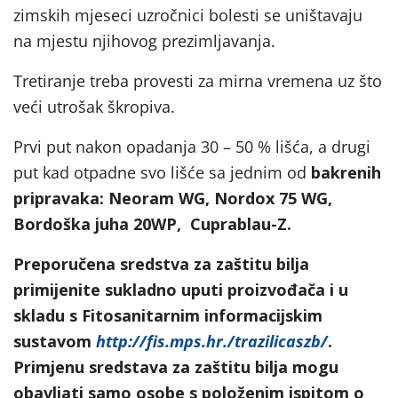
zimskih mjeseci uzročnici bolesti se uništavaju
na mjestu njihovog prezimljavanja.
Tretiranje treba provesti za mirna vremena uz što
veći utrošak škropiva.
Prvi put nakon opadanja 30 – 50 % lišća, a drugi
put kad otpadne svo lišće sa jednim od
bakrenih
pripravaka: Neoram WG, Nordox 75 WG,
B
ordoška juha 20WP,
Cuprablau-Z
.
Preporučena sredstva za zaštitu bilja
primijenite sukladno uputi proizvođača i u
skladu s Fitosanitarnim informacijskim
sustavom
http://fis.mps.hr./trazilicaszb/
.
Primjenu sredstava za zaštitu bilja mogu
obavljati samo osobe s položenim ispitom o