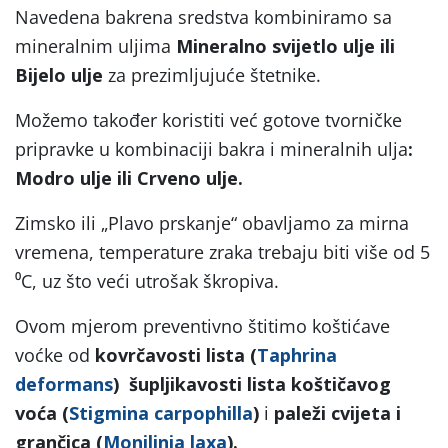
Navedena bakrena sredstva kombiniramo sa
mineralnim uljima
Mineralno svijetlo ulje ili
Bijelo ulje
za prezimljujuće štetnike.
Možemo također koristiti već gotove tvorničke
pripravke u kombinaciji bakra i mineralnih ulja
:
Modro ulje ili Crveno ulje.
Zimsko ili „Plavo prskanje“ obavljamo za mirna
vremena, temperature zraka trebaju biti više od 5
⁰C, uz što veći utrošak škropiva.
Ovom mjerom preventivno štitimo koštićave
voćke od
kovrčavosti lista (
Taphrina
deformans
)
šupljikavosti lista koštičavog
voća (
Stigmina carpophilla
)
i
paleži cvijeta i
grančica (
Monilinia laxa
).