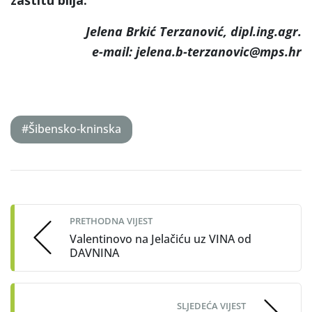
Jelena Brkić Terzanović, dipl.ing.agr.
e-mail: jelena.b-terzanovic@mps.hr
#Šibensko-kninska
Post
navigation
PRETHODNA VIJEST
Valentinovo na Jelačiću uz VINA od
DAVNINA
SLJEDEĆA VIJEST