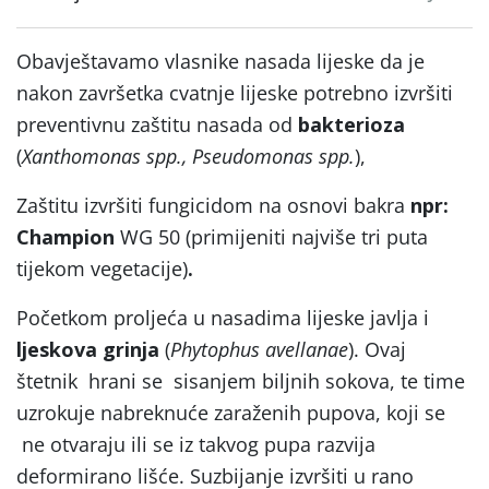
Obavještavamo vlasnike nasada lijeske da je
nakon završetka cvatnje lijeske potrebno izvršiti
preventivnu zaštitu nasada od
bakterioza
(
Xanthomonas spp., Pseudomonas spp.
),
Zaštitu izvršiti fungicidom na osnovi bakra
npr:
Champion
WG 50 (primijeniti najviše tri puta
tijekom vegetacije)
.
Početkom proljeća u nasadima lijeske javlja i
ljeskova grinja
(
Phytophus avellanae
). Ovaj
štetnik hrani se sisanjem biljnih sokova, te time
uzrokuje nabreknuće zaraženih pupova, koji se
ne otvaraju ili se iz takvog pupa razvija
deformirano lišće. Suzbijanje izvršiti u rano