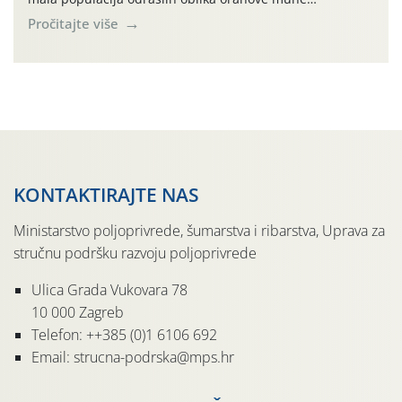
(Rhagoletis completa). Niska brojnost može se objasniti
Pročitajte više
činjenicom da je riječ o mladim nasadima s vrlo malim
urodom, što je povezano i s manjim brojem prezimjelih
jedinki. U starijim nasadima, na žutim ljepljivim Rebell
pločama s […]
KONTAKTIRAJTE NAS
Ministarstvo poljoprivrede, šumarstva i ribarstva, Uprava za
stručnu podršku razvoju poljoprivrede
Ulica Grada Vukovara 78
10 000 Zagreb
Telefon: ++385 (0)1 6106 692
Email: strucna-podrska@mps.hr