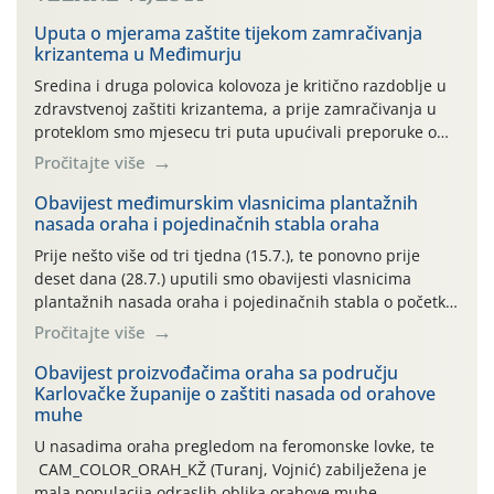
Uputa o mjerama zaštite tijekom zamračivanja
krizantema u Međimurju
Sredina i druga polovica kolovoza je kritično razdoblje u
zdravstvenoj zaštiti krizantema, a prije zamračivanja u
proteklom smo mjesecu tri puta upućivali preporuke o
preventivnim mjerama zaštite krizantema od najčešćih
Pročitajte više
uzročnika bolesti, štetnika i fito-fagnih grinja (23.7., 14.7.,
06.7.)! Na početku ovog mjeseca je zabilježeno je
Obavijest međimurskim vlasnicima plantažnih
nasada oraha i pojedinačnih stabla oraha
povijesno i ekstremno vruće meteorološko razdoblje, uz
najviše temperature […]
Prije nešto više od tri tjedna (15.7.), te ponovno prije
deset dana (28.7.) uputili smo obavijesti vlasnicima
plantažnih nasada oraha i pojedinačnih stabla o početku
leta i ovogodišnjoj potrebi usmjerenog suzbijanja
Pročitajte više
orahove muhe (Rhagoletis completa)! Već dvanaest dana
traje drugi ovogodišnji “toplinski udar”, koji naročito
Obavijest proizvođačima oraha sa području
Karlovačke županije o zaštiti nasada od orahove
izražen zadnja šest dana (31.7.-05.8.), jer najviše
muhe
temperature zraka svakodnevno […]
U nasadima oraha pregledom na feromonske lovke, te
CAM_COLOR_ORAH_KŽ (Turanj, Vojnić) zabilježena je
mala populacija odraslih oblika orahove muhe