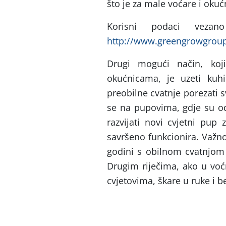
što je za male voćare i okuć
Korisni podaci vez
http://www.greengrowgrou
Drugi mogući način, ko
okućnicama, je uzeti ku
preobilne cvatnje porezati 
se na pupovima, gdje su ods
razvijati novi cvjetni pup
savršeno funkcionira. Važn
godini s obilnom cvatnjom
Drugim riječima, ako u voć
cvjetovima, škare u ruke i b