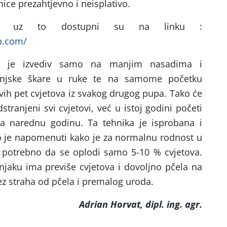
nice prezahtjevno i neisplativo.
ano uz to dostupni su na linku :
p.com/
ji je izvediv samo na manjim nasadima i
hinjske škare u ruke te na samome početku
svih pet cvjetova iz svakog drugog pupa. Tako će
tranjeni svi cvjetovi, već u istoj godini početi
 za narednu godinu. Ta tehnika je isprobana i
o je napomenuti kako je za normalnu rodnost u
 potrebno da se oplodi samo 5-10 % cvjetova.
njaku ima previše cvjetova i dovoljno pčela na
ez straha od pčela i premalog uroda.
Adrian Horvat, dipl. ing. agr.