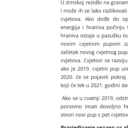
U zimskoj rezidbi na granama
i može ih se lako razlikova
cvjetova. Ako dođe do op
energija i hraniva počinju 
hraniva ostaje u pazušku to
novim cvjetnim pupom za
začetak novog cvjetnog pupa
cvjetova. Cvjetovi se razvi
ako je 2019. cvjetni pup ur
2020. će se pojaviti pokra
koji će tek u 2021. godini da
Ako se u cvatnji 2019. odstr
ponovno imati dovoljno hr
stvori novi pup s pet cvjetov
Prorjeđivanje vezano uz a