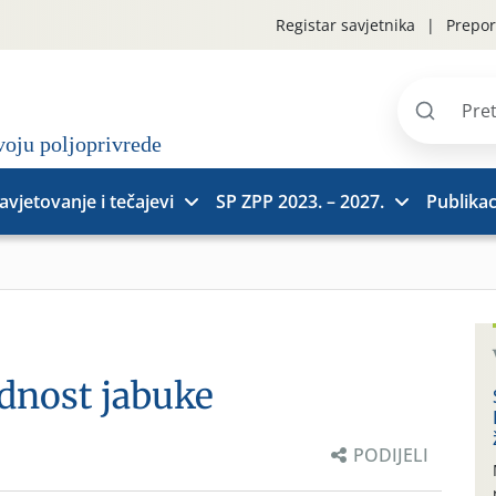
Registar savjetnika
Prepor
Pretraži
stranice
avjetovanje i tečajevi
SP ZPP 2023. – 2027.
Publikac
odnost jabuke
PODIJELI