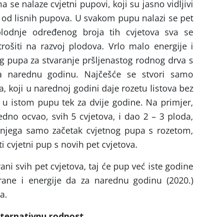
 se nalaze cvjetni pupovi, koji su jasno vidljivi
ti od lisnih pupova. U svakom pupu nalazi se pet
lodnje određenog broja tih cvjetova sva se
trošiti na razvoj plodova. Vrlo malo energije i
g pupa za stvaranje pršljenastog rodnog drva s
 narednu godinu. Najčešće se stvori samo
, koji u narednoj godini daje rozetu listova bez
ju u istom pupu tek za dvije godine. Na primjer,
edno ocvao, svih 5 cvjetova, i dao 2 – 3 ploda,
j njega samo začetak cvjetnog pupa s rozetom,
ti cvjetni pup s novih pet cvjetova.
ani svih pet cvjetova, taj će pup već iste godine
ane i energije da za narednu godinu (2020.)
a.
lternativnu rodnost