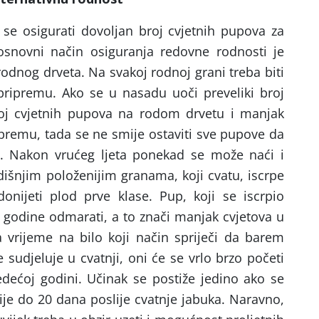
 se osigurati dovoljan broj cvjetnih pupova za
osnovni način osiguranja redovne rodnosti je
dnog drveta. Na svakoj rodnoj grani treba biti
pripremu. Ako se u nasadu uoči preveliki broj
roj cvjetnih pupova na rodom drvetu i manjak
premu, tada se ne smije ostaviti sve pupove da
m. Nakon vrućeg ljeta ponekad se može naći i
išnjim položenijim granama, koji cvatu, iscrpe
onijeti plod prve klase. Pup, koji se iscrpio
godine odmarati, a to znači manjak cvjetova u
 vrijeme na bilo koji način spriječi da barem
 sudjeluje u cvatnji, oni će se vrlo brzo početi
edećoj godini. Učinak se postiže jedino ako se
ije do 20 dana poslije cvatnje jabuka. Naravno,