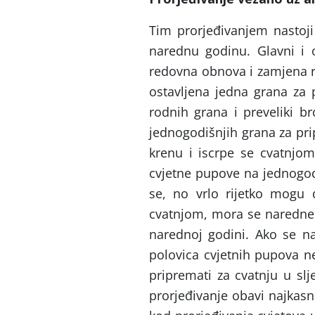
Tim prorjeđivanjem nastoji
narednu godinu. Glavni i 
redovna obnova i zamjena ro
ostavljena jedna grana za 
rodnih grana i preveliki b
jednogodišnjih grana za pri
krenu i iscrpe se cvatnjo
cvjetne pupove na jednogod
se, no vrlo rijetko mogu d
cvatnjom, mora se naredne 
narednoj godini. Ako se na
polovica cvjetnih pupova ne
pripremati za cvatnju u slj
prorjeđivanje obavi najkasn