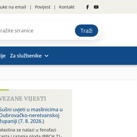
uke na email
Povijest
Kontakt
Traži
ije
Za službenike
VEZANE VIJESTI
Sušni uvjeti u maslinicima u
Dubrovačko-neretvanskoj
županiji (7. 8. 2026.)
Maslina se nalazi u fenofazi
rasta i razvoja ploda (BBCH 71-