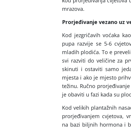
kod prorjeđivanja cvjetova u
mrazova.
Prorjeđivanje vezano uz ve
Kod jezgričavih voćaka kao
pupa razvije se 5-6 cvjeto
mladih plodića. To e prevel
svi razviti do veličine za 
skinuti i ostaviti samo je
mjesta i ako je mjesto prih
težinu. Ručno prorjeđivanje
je obaviti u fazi kada su pl
Kod velikih plantažnih nasa
prorjeđivanjem cvjetova, v
na bazi biljnih hormona i b