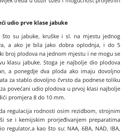
vijek treba u obzir uzeti i mogućnost proljetnih
ći udio prve klase jabuke
 što su jabuke, kruške i sl. na mjestu jednog
va, a ako je bila jako dobra oplodnja, i do 5
iki broj plodova na jednom mjestu i ne mogu se
prvu klasu jabuke. Stoga je najbolje dio plodova
dan, a ponegdje dva ploda ako imaju dovoljno
vata za stablo dovoljno čvrsto da podnese toliku
 za povećani udio plodova u prvoj klasi najbolje
odići promjera 8 do 10 mm.
da regulacija rodnosti osim rezidbom, strojnim
rši se i kemijskim prorjeđivanjem preparatima
io regulator,a kao što su: NAA, 6BA, NAD, IBA,