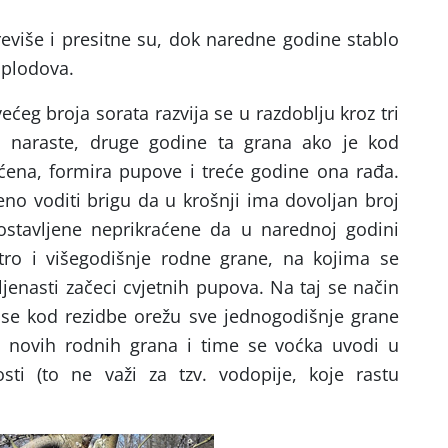
eviše i presitne su, dok naredne godine stablo
i plodova.
ćeg broja sorata razvija se u razdoblju kroz tri
a naraste, druge godine ta grana ako je kod
aćena, formira pupove i treće godine ona rađa.
no voditi brigu da u krošnji ima dovoljan broj
ostavljene neprikraćene da u narednoj godini
tro i višegodišnje rodne grane, na kojima se
šljenasti začeci cvjetnih pupova. Na taj se način
se kod rezidbe orežu sve jednogodišnje grane
ja novih rodnih grana i time se voćka uvodi u
sti (to ne važi za tzv. vodopije, koje rastu