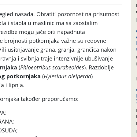
gled nasada. Obratiti pozornost na prisutnost
la i stabla u maslinicima sa zaostalim
rezidbe mogu jače biti napadnuta
e brojnosti potkornjaka važne su redovne
/ili usitnjavanje grana, granja, grančica nakon
ravnja i svibnja traje intenzivnije ubušivanje
rnjaka
(
Phloeotribus scarabeoides
). Razdoblje
og potkornjaka
(
Hylesinus oleiperda
)
a i lipnja.
kornjaka također preporučamo:
VA;
RANA;
OSUDA;