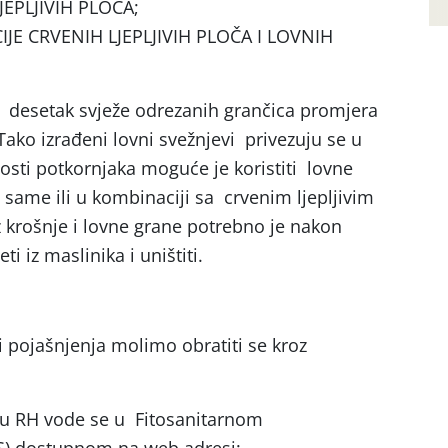
EPLJIVIH PLOČA;
JE CRVENIH LJEPLJIVIH PLOČA I LOVNIH
d desetak svježe odrezanih grančica promjera
ako izrađeni lovni svežnjevi privezuju se u
osti potkornjaka moguće je koristiti lovne
same ili u kombinaciji sa crvenim ljepljivim
 krošnje i lovne grane potrebno je nakon
i iz maslinika i uništiti.
i pojašnjenja molimo obratiti se kroz
B u RH vode se u Fitosanitarnom