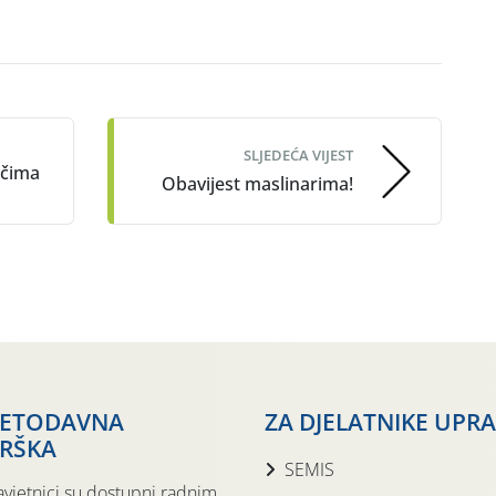
SLJEDEĆA VIJEST
ačima
Obavijest maslinarima!
JETODAVNA
ZA DJELATNIKE UPR
RŠKA
SEMIS
avjetnici su dostupni radnim