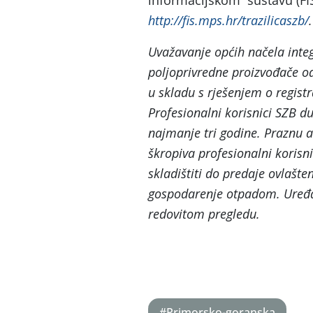
informacijskom sustavu (FI
http://fis.mps.hr/trazilicaszb/
.
Uvažavanje općih načela integr
poljoprivredne proizvođače od 
u skladu s rješenjem o registr
Profesionalni korisnici SZB du
najmanje tri godine. Praznu 
škropiva profesionalni korisn
skladištiti do predaje ovlašt
gospodarenje otpadom. Uređa
redovitom pregledu.
#Primorsko-goranska