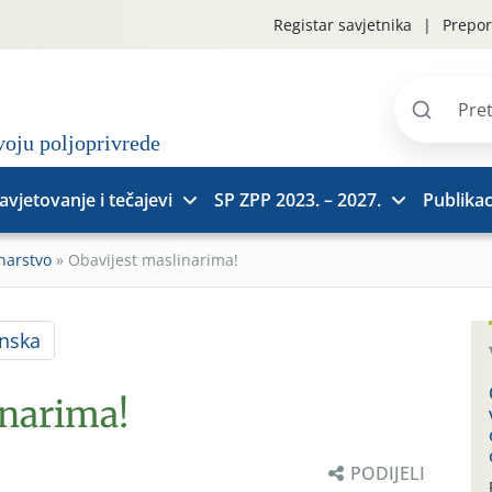
Registar savjetnika
Prepor
Pretraži
stranice
avjetovanje i tečajevi
SP ZPP 2023. – 2027.
Publikac
narstvo
»
Obavijest maslinarima!
nska
inarima!
PODIJELI