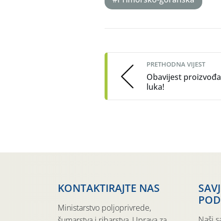
Post
navigation
PRETHODNA VIJEST
Obavijest proizvođ
luka!
KONTAKTIRAJTE NAS
SAV
POD
Ministarstvo poljoprivrede,
Naši s
šumarstva i ribarstva, Uprava za