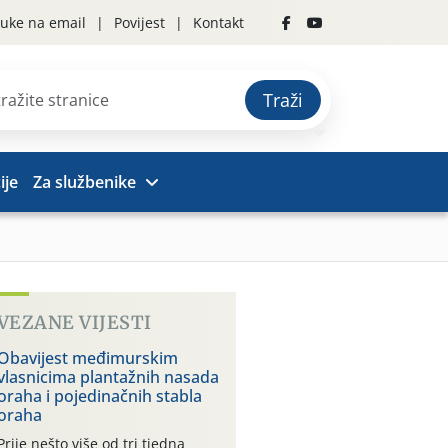
uke na email
Povijest
Kontakt
Traži
ije
Za službenike
VEZANE VIJESTI
Obavijest međimurskim
vlasnicima plantažnih nasada
oraha i pojedinačnih stabla
oraha
Prije nešto više od tri tjedna