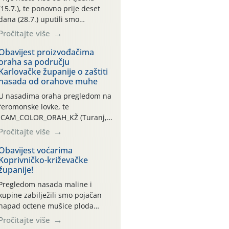
(15.7.), te ponovno prije deset
dana (28.7.) uputili smo
obavijesti vlasnicima plantažnih
Pročitajte više
nasada oraha i pojedinačnih
stabla o početku leta i
Obavijest proizvođačima
oraha sa području
ovogodišnjoj potrebi usmjerenog
Karlovačke županije o zaštiti
suzbijanja orahove muhe
nasada od orahove muhe
(Rhagoletis completa)! Već
dvanaest dana traje drugi
U nasadima oraha pregledom na
ovogodišnji “toplinski udar”, koji
feromonske lovke, te
naročito izražen zadnja šest
CAM_COLOR_ORAH_KŽ (Turanj,
dana (31.7.-05.8.), jer najviše
Vojnić) zabilježena je mala
Pročitajte više
temperature zraka svakodnevno
populacija odraslih oblika
[…]
orahove muhe (Rhagoletis
Obavijest voćarima
Koprivničko-križevačke
completa). Niska brojnost može
županije!
se objasniti činjenicom da je
riječ o mladim nasadima s vrlo
Pregledom nasada maline i
malim urodom, što je povezano i
kupine zabilježili smo pojačan
s manjim brojem prezimjelih
napad octene mušice ploda
jedinki. U starijim nasadima, na
(Drosophila suzukii). Drosophila
Pročitajte više
žutim ljepljivim Rebell pločama s
suzukii je štetnik azijskog