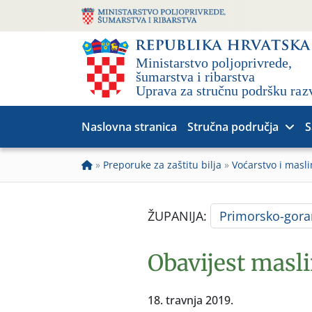
Naslovna stranica
Stručna područja
S
»
Preporuke za zaštitu bilja
»
Voćarstvo i masli
ŽUPANIJA:
Primorsko-gora
Obavijest masl
18. travnja 2019.