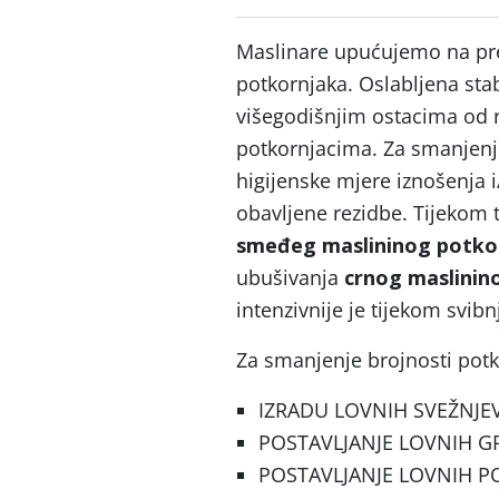
Maslinare upućujemo na pre
potkornjaka. Oslabljena stab
višegodišnjim ostacima od 
potkornjacima. Za smanjenj
higijenske mjere iznošenja i
obavljene rezidbe. Tijekom t
smeđeg maslininog potko
ubušivanja
crnog maslinin
intenzivnije je tijekom svibnj
Za smanjenje brojnosti pot
IZRADU LOVNIH SVEŽNJE
POSTAVLJANJE LOVNIH G
POSTAVLJANJE LOVNIH P