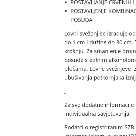
POSTAVLJANJE CRVENIH LJ
POSTAVLJENJE KOMBINACI
POSUDA
Lovni svežanj se izrađuje o
do 1 cm i dužine do 30 cm. T
krošnju. Za smanjenje brojn
posude s etilnim alkoholom 
pločama. Lovne svežnjeve iz
ubušivanja potkornjaka iznijet
Za sve dodatne informacije 
individualna savjetovanja.
Podatci o registriranim SZ