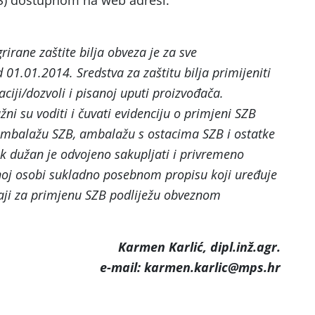
S) dostupnom na web adresi:
irane zaštite bilja obveza je za sve
01.01.2014. Sredstva za zaštitu bilja primijeniti
aciji/dozvoli i pisanoj uputi proizvođača.
žni su voditi i čuvati evidenciju o primjeni SZB
ambalažu SZB, ambalažu s ostacima SZB i ostatke
ik dužan je odvojeno sakupljati i privremeno
enoj osobi sukladno posebnom propisu koji uređuje
ji za primjenu SZB podliježu obveznom
Karmen Karlić, dipl.inž.agr.
e-mail: karmen.karlic@mps.hr