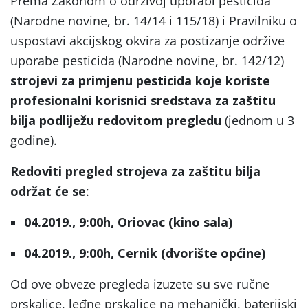
Prema Zakonom o održivoj uporabi pesticida
(Narodne novine, br. 14/14 i 115/18) i Pravilniku o
uspostavi akcijskog okvira za postizanje održive
uporabe pesticida (Narodne novine, br. 142/12)
strojevi za primjenu pesticida koje koriste
profesionalni korisnici sredstava za zaštitu
bilja podliježu redovitom pregledu
(jednom u 3
godine).
Redoviti pregled strojeva za zaštitu bilja
održat će se
:
04.2019., 9:00h, Oriovac (kino sala)
04.2019., 9:00h, Cernik (dvorište općine)
Od ove obveze pregleda izuzete su sve ručne
prskalice, leđne prskalice na mehanički, baterijski