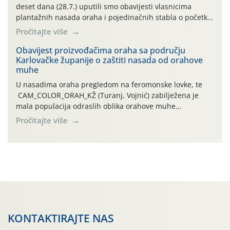
deset dana (28.7.) uputili smo obavijesti vlasnicima
plantažnih nasada oraha i pojedinačnih stabla o početku
leta i ovogodišnjoj potrebi usmjerenog suzbijanja
Pročitajte više
orahove muhe (Rhagoletis completa)! Već dvanaest dana
traje drugi ovogodišnji “toplinski udar”, koji naročito
Obavijest proizvođačima oraha sa području
Karlovačke županije o zaštiti nasada od orahove
izražen zadnja šest dana (31.7.-05.8.), jer najviše
muhe
temperature zraka svakodnevno […]
U nasadima oraha pregledom na feromonske lovke, te
CAM_COLOR_ORAH_KŽ (Turanj, Vojnić) zabilježena je
mala populacija odraslih oblika orahove muhe
(Rhagoletis completa). Niska brojnost može se objasniti
Pročitajte više
činjenicom da je riječ o mladim nasadima s vrlo malim
urodom, što je povezano i s manjim brojem prezimjelih
jedinki. U starijim nasadima, na žutim ljepljivim Rebell
pločama s […]
KONTAKTIRAJTE NAS