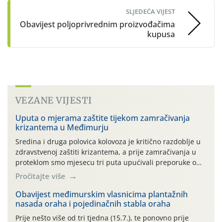
SLJEDEĆA VIJEST
Obavijest poljoprivrednim proizvođačima
kupusa
VEZANE VIJESTI
Uputa o mjerama zaštite tijekom zamračivanja
krizantema u Međimurju
Sredina i druga polovica kolovoza je kritično razdoblje u
zdravstvenoj zaštiti krizantema, a prije zamračivanja u
proteklom smo mjesecu tri puta upućivali preporuke o
preventivnim mjerama zaštite krizantema od najčešćih
Pročitajte više
uzročnika bolesti, štetnika i fito-fagnih grinja (23.7., 14.7.,
06.7.)! Na početku ovog mjeseca je zabilježeno je
Obavijest međimurskim vlasnicima plantažnih
nasada oraha i pojedinačnih stabla oraha
povijesno i ekstremno vruće meteorološko razdoblje, uz
najviše temperature […]
Prije nešto više od tri tjedna (15.7.), te ponovno prije