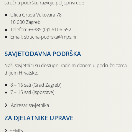
stručnu podršku razvoju poljoprivrede
Ulica Grada Vukovara 78
10 000 Zagreb
Telefon: ++385 (0)1 6106 692
Email: strucna-podrska@mps.hr
SAVJETODAVNA PODRŠKA
Naši savjetnici su dostupni radnim danom u podružnicama
diljem Hrvatske.
8 – 16 sati (Grad Zagreb)
7 – 15 sati (Ispostave)
Adresar savjetnika
ZA DJELATNIKE UPRAVE
SEMIS