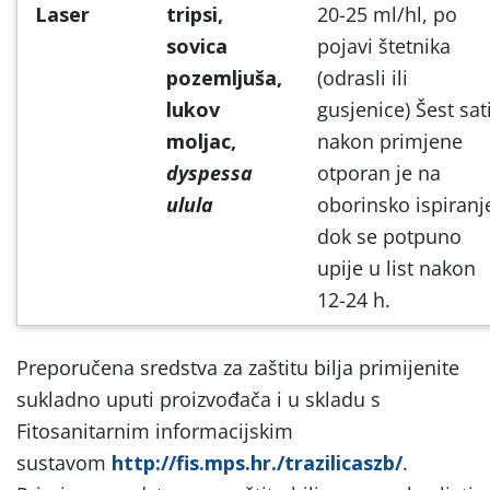
Laser
tripsi,
20-25 ml/hl, po
sovica
pojavi štetnika
pozemljuša,
(odrasli ili
lukov
gusjenice) Šest sat
moljac,
nakon primjene
dyspessa
otporan je na
ulula
oborinsko ispiranj
dok se potpuno
upije u list nakon
12-24 h.
Preporučena sredstva za zaštitu bilja primijenite
sukladno uputi proizvođača i u skladu s
Fitosanitarnim informacijskim
sustavom
http://fis.mps.hr./trazilicaszb/
.