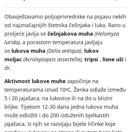
Obavještavamo poljoprivrednike na pojavu nekih
od najznačajnijih štetnika češnjaka i luka. Rano u
proljeće javlja se
češnjakova muha
(Helomyza
lurida),
a porastom temperatura javljaju
se
lukova muha
(Delia antiqua)
,
lukov
moljac
(Acrolepiopsis assectella),
tripsi
,
lisne uši
i
dr.
Aktivnost lukove muhe
započinje na
temperaturama iznad 10ᵒC. Ženka odlaže između
5 i 20 jajašaca, na lukovice ili na tlo u blizini
biljke. Tijekom 12-30 dana jedna lukova muha
može odložiti i do 200 izduženih bjelkastih
jajašaca. Iz njih se razvijaju bijele ličinke koje