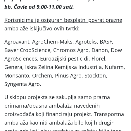
bb, Čavle od 9.00-11.00 sati.
Korisnicima je osiguran besplatni povrat prazne
ambalaže isključivo ovih tvrtki
:
Agroavant, AgroChem-Maks, Agroteks, BASF,
Bayer CropScience, Chromos Agro, Danon, Dow
AgroSciences, Euroazijski pesticidi, Florel,
Genera, Iskra Zelina Kemijska Industrija, Nufarm,
Monsanto, Orchem, Pinus Agro, Stockton,
Syngenta Agro.
U sklopu projekta se sakuplja samo prazna
primarna/opasna ambalaža navedenih
proizvođača koji financiraju projekt. Transportna
ambalaža kao niti ambalaža bilo kojih drugih
proizvoda koji nisu sredstva za zaštitu bilja (npr