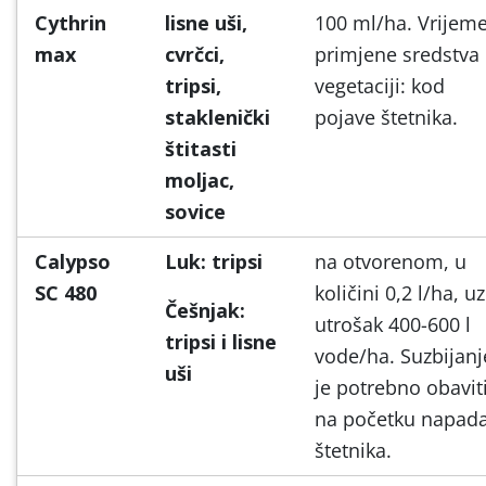
Cythrin
lisne uši,
100 ml/ha. Vrijem
max
cvrčci,
primjene sredstva
tripsi,
vegetaciji: kod
staklenički
pojave štetnika.
štitasti
moljac,
sovice
Calypso
Luk: tripsi
na otvorenom, u
SC 480
količini 0,2 l/ha, uz
Češnjak:
utrošak 400-600 l
tripsi i lisne
vode/ha. Suzbijanj
uši
je potrebno obavit
na početku napad
štetnika.