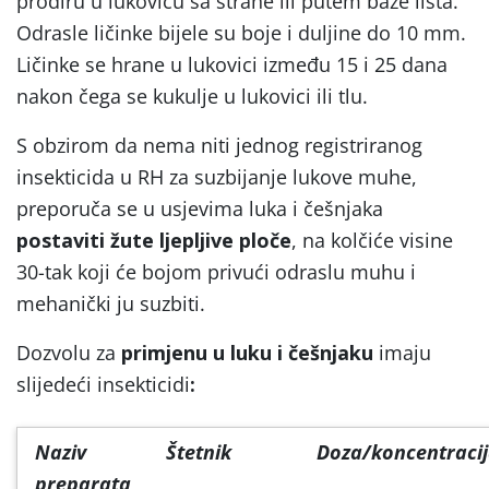
prodiru u lukovicu sa strane ili putem baze lista.
Odrasle ličinke bijele su boje i duljine do 10 mm.
Ličinke se hrane u lukovici između 15 i 25 dana
nakon čega se kukulje u lukovici ili tlu.
S obzirom da nema niti jednog registriranog
insekticida u RH za suzbijanje lukove muhe,
preporuča se u usjevima luka i češnjaka
postaviti žute ljepljive ploče
, na kolčiće visine
30-tak koji će bojom privući odraslu muhu i
mehanički ju suzbiti.
Dozvolu za
primjenu u luku i češnjaku
imaju
slijedeći insekticidi
:
Naziv
Štetnik
Doza/koncentraci
preparata