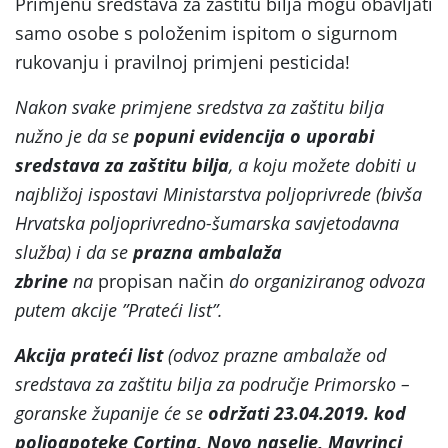
Primjenu sredstava za zaštitu bilja mogu obavljati
samo osobe s položenim ispitom o sigurnom
rukovanju i pravilnoj primjeni pesticida!
Nakon svake primjene sredstva za zaštitu bilja
nužno je da se
popuni evidencija o uporabi
sredstava za zaštitu bilja
, a koju možete dobiti u
najbližoj ispostavi Ministarstva poljoprivrede (bivša
Hrvatska poljoprivredno-šumarska savjetodavna
služba) i da se
prazna ambalaža
zbrine
na
propisan način
do organiziranog odvoza
putem akcije ”Prateći list”.
Akcija prateći list
(odvoz prazne ambalaže od
sredstava za zaštitu bilja za područje Primorsko –
goranske županije će se
održati 23.04.2019. kod
poljoapoteke Cortina, Novo naselje, Mavrinci