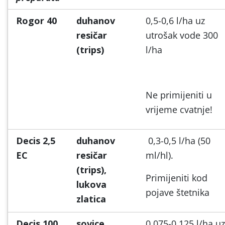
Rogor 40
duhanov
0,5-0,6 l/ha uz
resičar
utrošak vode 300
(trips)
l/ha
Ne primijeniti u
vrijeme cvatnje!
Decis 2,5
duhanov
0,3-0,5 l/ha (50
EC
resičar
ml/hl).
(trips),
Primijeniti kod
lukova
pojave štetnika
zlatica
Decis 100
sovice
0,075-0,125 l/ha uz