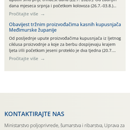
dana mjeseca srpnja i početkom kolovoza (26.7.-03.8.)
traje izuzetno nepovoljno meteorološko razdoblje za rast
Pročitajte više
i razvoj korjenastog povrća: najviše dnevne temperature
zraka zadnjih su devet dana u rasponu 30,7°-38,0°C!
Obavijest tržnim proizvođačima kasnih kupusnjača
Međimurske županije
Drugi ovogodišnji “toplinski udar” naročito je izražen
zadnja četiri dana (31.7.-03.8.), […]
Od posljednje upute proizvođačima kupusnjača iz ljetnog
ciklusa proizvodnje a koje za berbu dospijevaju krajem
ljeta i/ili početkom jeseni proteklo je dva tjedna (20.7.
2026.). Proteklih je tjedan dana (26.7.-02.8.) obilježilo
Pročitajte više
izuzetno nepovoljno meteorološko razdoblje za rast i
razvoj ljetnih povrtnih kupusnjača: najviše dnevne
temperature zraka zadnjih su sedam dana u rasponu
30,7°-38,0°C! Drugi ovogodišnji […]
KONTAKTIRAJTE NAS
Ministarstvo poljoprivrede, šumarstva i ribarstva, Uprava za