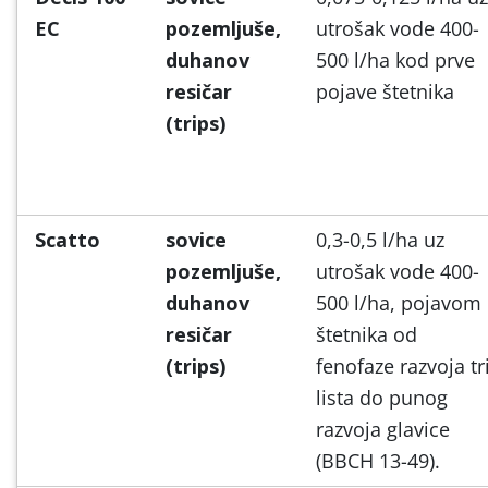
EC
pozemljuše,
utrošak vode 400-
duhanov
500 l/ha kod prve
resičar
pojave štetnika
(trips)
Scatto
sovice
0,3-0,5 l/ha uz
pozemljuše,
utrošak vode 400-
duhanov
500 l/ha, pojavom
resičar
štetnika od
(trips)
fenofaze razvoja tr
lista do punog
razvoja glavice
(BBCH 13-49).