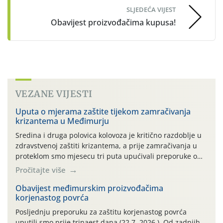
SLJEDEĆA VIJEST
Obavijest proizvođačima kupusa!
VEZANE VIJESTI
Uputa o mjerama zaštite tijekom zamračivanja
krizantema u Međimurju
Sredina i druga polovica kolovoza je kritično razdoblje u
zdravstvenoj zaštiti krizantema, a prije zamračivanja u
proteklom smo mjesecu tri puta upućivali preporuke o
preventivnim mjerama zaštite krizantema od najčešćih
Pročitajte više
uzročnika bolesti, štetnika i fito-fagnih grinja (23.7., 14.7.,
06.7.)! Na početku ovog mjeseca je zabilježeno je
Obavijest međimurskim proizvođačima
korjenastog povrća
povijesno i ekstremno vruće meteorološko razdoblje, uz
najviše temperature […]
Posljednju preporuku za zaštitu korjenastog povrća
uputili smo prije trinaest dana (22.7. 2026.). Od zadnjih