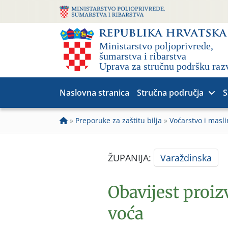
Naslovna stranica
Stručna područja
S
»
Preporuke za zaštitu bilja
»
Voćarstvo i masli
ŽUPANIJA:
Varaždinska
Obavijest proi
voća