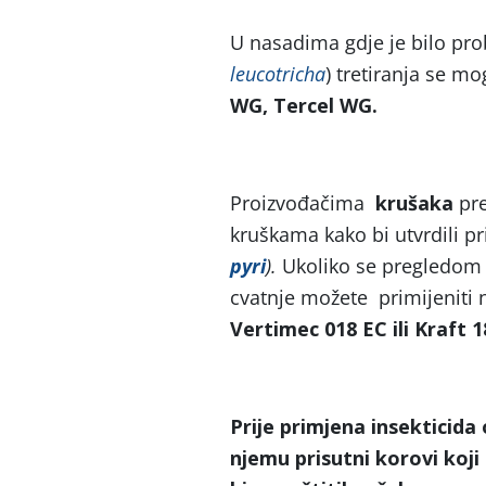
U nasadima gdje je bilo pr
leucotricha
) tretiranja se m
WG, Tercel WG.
Proizvođačima
krušaka
pre
kruškama kako bi utvrdili p
pyri
).
Ukoliko se pregledom u
cvatnje možete primijeniti n
Vertimec 018 EC ili Kraft 
Prije primjena insekticid
njemu prisutni korovi koji