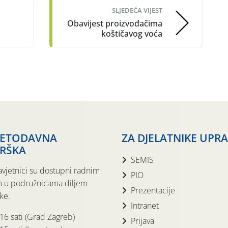
SLJEDEĆA VIJEST
Obavijest proizvođačima
koštičavog voća
JETODAVNA
ZA DJELATNIKE UPR
RŠKA
SEMIS
avjetnici su dostupni radnim
PIO
 u podružnicama diljem
Prezentacije
ke.
Intranet
 16 sati (Grad Zagreb)
Prijava