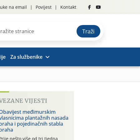
uke na email
Povijest
Kontakt
Traži
ije
Za službenike
VEZANE VIJESTI
Obavijest međimurskim
vlasnicima plantažnih nasada
oraha i pojedinačnih stabla
oraha
Prije nešto više od tri tjedna