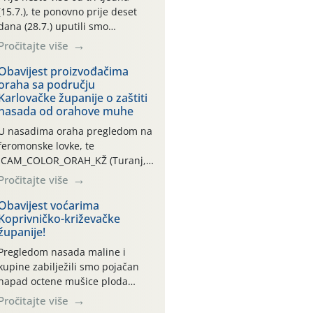
(15.7.), te ponovno prije deset
dana (28.7.) uputili smo
obavijesti vlasnicima plantažnih
Pročitajte više
nasada oraha i pojedinačnih
stabla o početku leta i
Obavijest proizvođačima
oraha sa području
ovogodišnjoj potrebi usmjerenog
Karlovačke županije o zaštiti
suzbijanja orahove muhe
nasada od orahove muhe
(Rhagoletis completa)! Već
dvanaest dana traje drugi
U nasadima oraha pregledom na
ovogodišnji “toplinski udar”, koji
feromonske lovke, te
naročito izražen zadnja šest
CAM_COLOR_ORAH_KŽ (Turanj,
dana (31.7.-05.8.), jer najviše
Vojnić) zabilježena je mala
Pročitajte više
temperature zraka svakodnevno
populacija odraslih oblika
[…]
orahove muhe (Rhagoletis
Obavijest voćarima
Koprivničko-križevačke
completa). Niska brojnost može
županije!
se objasniti činjenicom da je
riječ o mladim nasadima s vrlo
Pregledom nasada maline i
malim urodom, što je povezano i
kupine zabilježili smo pojačan
s manjim brojem prezimjelih
napad octene mušice ploda
jedinki. U starijim nasadima, na
(Drosophila suzukii). Drosophila
Pročitajte više
žutim ljepljivim Rebell pločama s
suzukii je štetnik azijskog