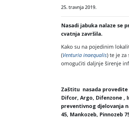
25. travnja 2019.
Nasadi jabuka nalaze se pr
cvatnja završila.
Kako su na pojedinim lokalit
(
Venturia inaequalis
) te je z
omogućiti daljnje širenje in
Zaštitu nasada provedit
Difcor, Argo, Difenzone , 
preventivnog djelovanja 
45, Mankozeb, Pinnozeb 75