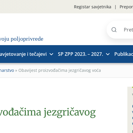
Registar savjetnika
Prepor
Pretraži
stranice
avjetovanje i tečajevi
SP ZPP 2023. – 2027.
Publikac
narstvo
»
Obavijest proizvođačima jezgričavog voća
zvođačima jezgričavog