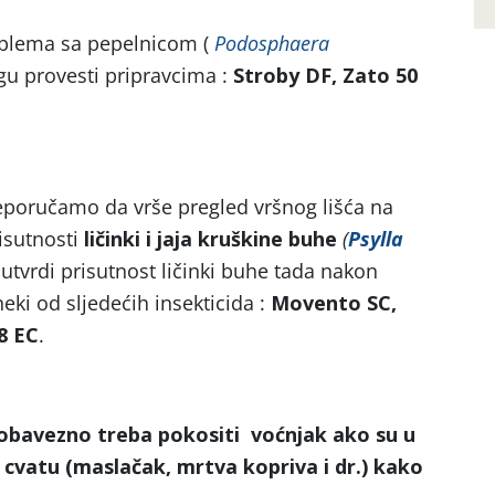
oblema sa pepelnicom (
Podosphaera
ogu provesti pripravcima :
Stroby DF, Zato 50
poručamo da vrše pregled vršnog lišća na
risutnosti
ličinki
i jaja kruškine buhe
(
Psylla
tvrdi prisutnost ličinki buhe tada nakon
eki od sljedećih insekticida :
Movento SC,
18 EC
.
a obavezno treba pokositi voćnjak ako su u
 cvatu (maslačak, mrtva kopriva i dr.) kako