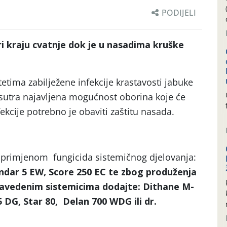
PODIJELI
i kraju cvatnje dok je u nasadima kruške
etima zabilježene infekcije krastavosti jabuke
a sutra najavljena mogućnost oborina koje će
fekcije potrebno je obaviti zaštitu nasada.
e
primjenom fungicida sistemičnog djelovanja:
Indar 5 EW, Score 250 EC
te zbog produženja
navedenim sistemicima dodajte:
Dithane M-
 DG, Star 80, Delan 700 WDG ili dr.