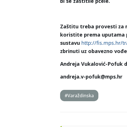
bi se zaštitile pčele.
Zaštitu treba provesti za
koristite prema uputama 
sustavu
http://fis.mps.hr/tr
zbrinuti uz obavezno vođen
Andreja Vukalović-Pofuk d
andreja.v-pofuk
@mps.hr
#Varaždinska
Post
navigation