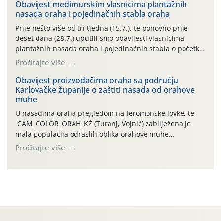
06.7.)! Na početku ovog mjeseca je zabilježeno je
Obavijest međimurskim vlasnicima plantažnih
nasada oraha i pojedinačnih stabla oraha
povijesno i ekstremno vruće meteorološko razdoblje, uz
najviše temperature […]
Prije nešto više od tri tjedna (15.7.), te ponovno prije
deset dana (28.7.) uputili smo obavijesti vlasnicima
plantažnih nasada oraha i pojedinačnih stabla o početku
leta i ovogodišnjoj potrebi usmjerenog suzbijanja
Pročitajte više
orahove muhe (Rhagoletis completa)! Već dvanaest dana
traje drugi ovogodišnji “toplinski udar”, koji naročito
Obavijest proizvođačima oraha sa području
Karlovačke županije o zaštiti nasada od orahove
izražen zadnja šest dana (31.7.-05.8.), jer najviše
muhe
temperature zraka svakodnevno […]
U nasadima oraha pregledom na feromonske lovke, te
CAM_COLOR_ORAH_KŽ (Turanj, Vojnić) zabilježena je
mala populacija odraslih oblika orahove muhe
(Rhagoletis completa). Niska brojnost može se objasniti
Pročitajte više
činjenicom da je riječ o mladim nasadima s vrlo malim
urodom, što je povezano i s manjim brojem prezimjelih
jedinki. U starijim nasadima, na žutim ljepljivim Rebell
pločama s […]