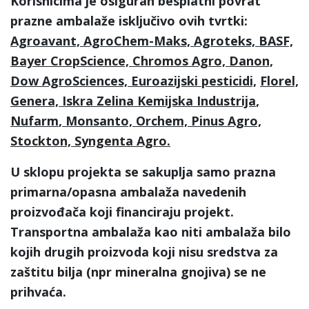
Korisnicima je osiguran besplatni povrat
prazne ambalaže isključivo ovih tvrtki:
Agroavant, AgroChem-Maks, Agroteks, BASF,
Bayer CropScience, Chromos Agro, Danon,
Dow AgroSciences,
Euroazijski pesticidi,
Florel,
Genera,
Iskra Zelina Kemijska Industrija
,
Nufarm
, Monsanto,
Orchem, Pinus Agro,
Stockton, Syngenta Agro
.
U sklopu projekta se sakuplja samo prazna
primarna/opasna ambalaža navedenih
proizvođača koji financiraju projekt.
Transportna ambalaža kao niti ambalaža bilo
kojih drugih proizvoda koji nisu sredstva za
zaštitu bilja (npr mineralna gnojiva) se ne
prihvaća.