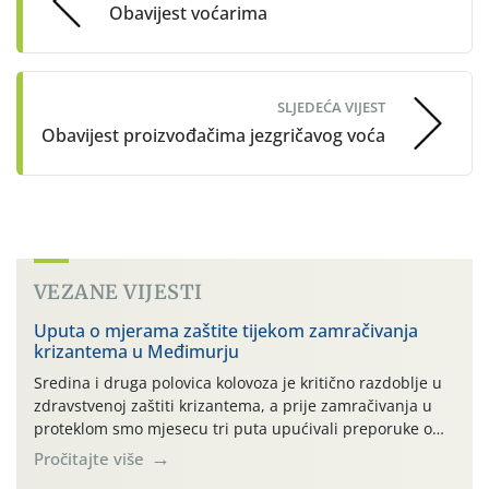
Obavijest voćarima
SLJEDEĆA VIJEST
Obavijest proizvođačima jezgričavog voća
VEZANE VIJESTI
Uputa o mjerama zaštite tijekom zamračivanja
krizantema u Međimurju
Sredina i druga polovica kolovoza je kritično razdoblje u
zdravstvenoj zaštiti krizantema, a prije zamračivanja u
proteklom smo mjesecu tri puta upućivali preporuke o
preventivnim mjerama zaštite krizantema od najčešćih
Pročitajte više
uzročnika bolesti, štetnika i fito-fagnih grinja (23.7., 14.7.,