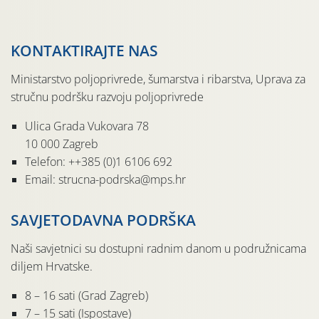
KONTAKTIRAJTE NAS
Ministarstvo poljoprivrede, šumarstva i ribarstva, Uprava za
stručnu podršku razvoju poljoprivrede
Ulica Grada Vukovara 78
10 000 Zagreb
Telefon: ++385 (0)1 6106 692
Email: strucna-podrska@mps.hr
SAVJETODAVNA PODRŠKA
Naši savjetnici su dostupni radnim danom u podružnicama
diljem Hrvatske.
8 – 16 sati (Grad Zagreb)
7 – 15 sati (Ispostave)