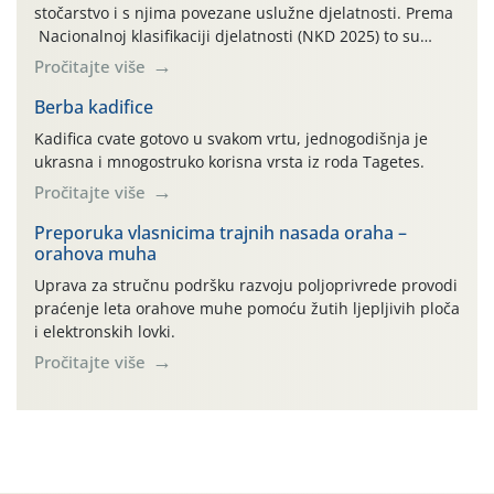
stočarstvo i s njima povezane uslužne djelatnosti. Prema
Nacionalnoj klasifikaciji djelatnosti (NKD 2025) to su
skupne 01.1, 01.2, 01.3, 01.4, 01.5 i 01.6. Djelatnost
Pročitajte više
prerade poljoprivrednih proizvoda je svako djelovanje na
poljoprivredni proizvod čiji je rezultat proizvod koji
Berba kadifice
također može biti poljoprivredni proizvod poput npr.
Kadifica cvate gotovo u svakom vrtu, jednogodišnja je
maslinovog ulja, bučinog ulja, vino od […]
ukrasna i mnogostruko korisna vrsta iz roda Tagetes.
Pročitajte više
Preporuka vlasnicima trajnih nasada oraha –
orahova muha
Uprava za stručnu podršku razvoju poljoprivrede provodi
praćenje leta orahove muhe pomoću žutih ljepljivih ploča
i elektronskih lovki.
Pročitajte više