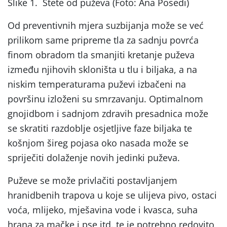
Slike 1. Štete od puževa (Foto: Ana Posedi)
Od preventivnih mjera suzbijanja može se već
prilikom same pripreme tla za sadnju povrća
finom obradom tla smanjiti kretanje puževa
između njihovih skloništa u tlu i biljaka, a na
niskim temperaturama puževi izbačeni na
površinu izloženi su smrzavanju. Optimalnom
gnojidbom i sadnjom zdravih presadnica može
se skratiti razdoblje osjetljive faze biljaka te
košnjom šireg pojasa oko nasada može se
spriječiti dolaženje novih jedinki puževa.
Puževe se može privlačiti postavljanjem
hranidbenih trapova u koje se ulijeva pivo, ostaci
voća, mlijeko, mješavina vode i kvasca, suha
hrana za mačke i pse itd. te je potrebno redovito