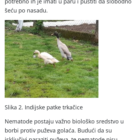
potrebno ih je imati u paru i pustiti da slobodno
šeću po nasadu.
Slika 2. Indijske patke trkačice
Nematode postaju važno biološko sredstvo u
borbi protiv puževa golaća. Budući da su
isključivi paraziti puževa, te nematode nisu