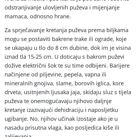
odstranjivanje ulovljenih puževa i mijenjanje
mamaca, odnosno hrane.
Za sprječavanje kretanja puževa prema biljkama
mogu se postaviti bakrene trake ili ograde, koje
se ukapaju u tlo do 8 cm dubine, dok im je visina
iznad tla 15-25 cm. U doticaju s bakrom puževi
dožive električni šok te su time odbijeni. Barijere
načinjene od piljevine, pepela, vapna ili
mineralnih gnojiva, slame, borovih iglica, kore
drveta, usitnjenih ljusaka jaja, skidaju sluz s tijela
puževa te onemogućavaju njihovo daljnje
kretanje izazivajući dehidraciju i naposljetku
ugibanje. No, njihov učinak izostaje ako je u
nasadu prisutna vlaga, kao posljedica kiše ili
zalijevanja.