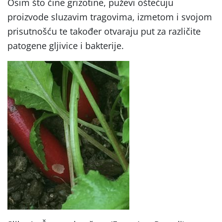
Osim što čine grizotine, puževi oštećuju
proizvode sluzavim tragovima, izmetom i svojom
prisutnošću te također otvaraju put za različite
patogene gljivice i bakterije.