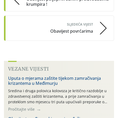
krumpira !
SLJEDEĆA VIJEST
Obavijest povrćarima
VEZANE VIJESTI
Uputa o mjerama zaštite tijekom zamračivanja
krizantema u Međimurju
Sredina i druga polovica kolovoza je kritično razdoblje u
zdravstvenoj zaštiti krizantema, a prije zamračivanja u
proteklom smo mjesecu tri puta upućivali preporuke o
preventivnim mjerama zaštite krizantema od najčešćih
Pročitajte više
uzročnika bolesti, štetnika i fito-fagnih grinja (23.7., 14.7.,