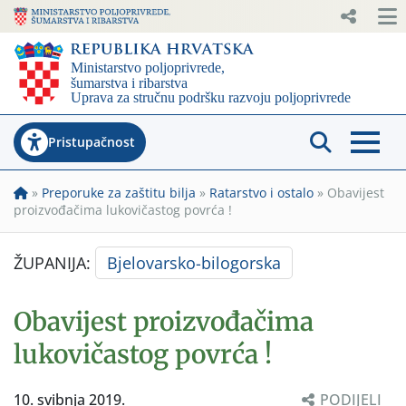
Pristupačnost
»
Preporuke za zaštitu bilja
»
Ratarstvo i ostalo
»
Obavijest
proizvođačima lukovičastog povrća !
ŽUPANIJA:
Bjelovarsko-bilogorska
Obavijest proizvođačima
lukovičastog povrća !
10. svibnja 2019.
PODIJELI