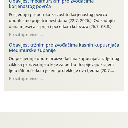
06.7.)! Na početku ovog mjeseca je zabilježeno je
Obavijest međimurskim proizvođačima
korjenastog povrća
povijesno i ekstremno vruće meteorološko razdoblje, uz
najviše temperature […]
Posljednju preporuku za zaštitu korjenastog povrća
uputili smo prije trinaest dana (22.7. 2026.). Od zadnjih
dana mjeseca srpnja i početkom kolovoza (26.7.-03.8.)
traje izuzetno nepovoljno meteorološko razdoblje za rast
Pročitajte više
i razvoj korjenastog povrća: najviše dnevne temperature
zraka zadnjih su devet dana u rasponu 30,7°-38,0°C!
Obavijest tržnim proizvođačima kasnih kupusnjača
Međimurske županije
Drugi ovogodišnji “toplinski udar” naročito je izražen
zadnja četiri dana (31.7.-03.8.), […]
Od posljednje upute proizvođačima kupusnjača iz ljetnog
ciklusa proizvodnje a koje za berbu dospijevaju krajem
ljeta i/ili početkom jeseni proteklo je dva tjedna (20.7.
2026.). Proteklih je tjedan dana (26.7.-02.8.) obilježilo
Pročitajte više
izuzetno nepovoljno meteorološko razdoblje za rast i
razvoj ljetnih povrtnih kupusnjača: najviše dnevne
temperature zraka zadnjih su sedam dana u rasponu
30,7°-38,0°C! Drugi ovogodišnji […]