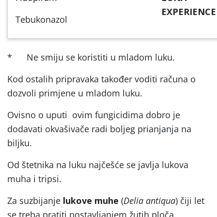
EXPERIENCE
Tebukonazol
* Ne smiju se koristiti u mladom luku.
Kod ostalih pripravaka također voditi računa o
dozvoli primjene u mladom luku.
Ovisno o uputi ovim fungicidima dobro je
dodavati okvašivače radi boljeg prianjanja na
biljku.
Od štetnika na luku najčešće se javlja lukova
muha i tripsi.
Za suzbijanje
lukove muhe
(
Delia antiqua
) čiji let
se treba pratiti postavljanjem žutih ploča.