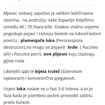
Mjesec svibanj započeo je velikim količinama
oborina , na području naše županije bilježimo
između 40 i 70 litara kiše .Ovakvo vlažno vrijeme
pogoduje pojavi i razvoju bolesti na lukovičastom
povrću :
plamenjače luka
(Peronospora
destructor),no mogu se pojaviti
hrđe
(
Puccinia
allii i Puccinia porri
),
sive plijesni
koju izazivaju
gljive roda
(
Botrytis spp
) te
bijela trulež
(
Sclerotium
cepivorum
) i koncentrične pjegavosti.
Usjevi
luka
nalaze se u fazi 3-6 listova, a to je
faza kada je potrebno početi provoditi zaštitu
protiv bolesti.