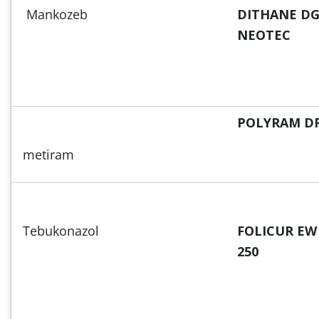
Mankozeb
DITHANE D
NEOTEC
POLYRAM D
metiram
Tebukonazol
FOLICUR EW
250