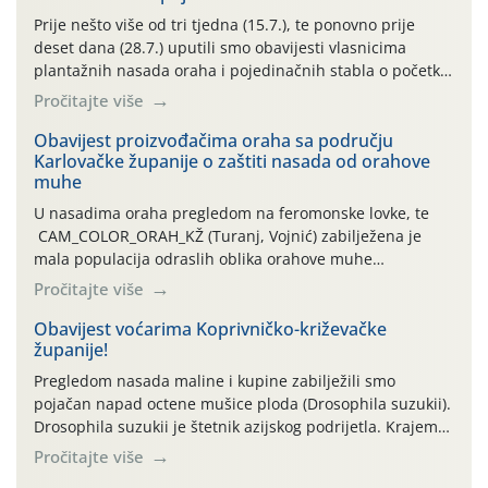
Prije nešto više od tri tjedna (15.7.), te ponovno prije
deset dana (28.7.) uputili smo obavijesti vlasnicima
plantažnih nasada oraha i pojedinačnih stabla o početku
leta i ovogodišnjoj potrebi usmjerenog suzbijanja
Pročitajte više
orahove muhe (Rhagoletis completa)! Već dvanaest dana
traje drugi ovogodišnji “toplinski udar”, koji naročito
Obavijest proizvođačima oraha sa području
Karlovačke županije o zaštiti nasada od orahove
izražen zadnja šest dana (31.7.-05.8.), jer najviše
muhe
temperature zraka svakodnevno […]
U nasadima oraha pregledom na feromonske lovke, te
CAM_COLOR_ORAH_KŽ (Turanj, Vojnić) zabilježena je
mala populacija odraslih oblika orahove muhe
(Rhagoletis completa). Niska brojnost može se objasniti
Pročitajte više
činjenicom da je riječ o mladim nasadima s vrlo malim
urodom, što je povezano i s manjim brojem prezimjelih
Obavijest voćarima Koprivničko-križevačke
županije!
jedinki. U starijim nasadima, na žutim ljepljivim Rebell
pločama s […]
Pregledom nasada maline i kupine zabilježili smo
pojačan napad octene mušice ploda (Drosophila suzukii).
Drosophila suzukii je štetnik azijskog podrijetla. Krajem
2010. godine prvi puta je registriran u Hrvatskoj, a u
Pročitajte više
rujnu 2016. godine na našem su području zabilježene