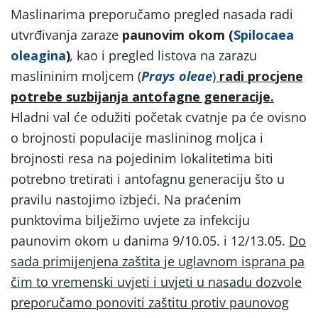
Maslinarima preporučamo pregled nasada radi
utvrđivanja zaraze
paunovim
okom (
Spilocaea
oleagina
)
,
kao i pregled listova na zarazu
maslininim moljcem (
Prays oleae
)
radi procjene
potrebe suzbijanja antofagne generacije.
Hladni val će odužiti početak cvatnje pa će ovisno
o brojnosti populacije maslininog moljca i
brojnosti resa na pojedinim lokalitetima biti
potrebno tretirati i antofagnu generaciju što u
pravilu nastojimo izbjeći. Na praćenim
punktovima bilježimo uvjete za infekciju
paunovim okom u danima 9/10.05. i 12/13.05.
Do
sada primijenjena zaštita je uglavnom isprana pa
čim to vremenski uvjeti i uvjeti u nasadu dozvole
preporučamo ponoviti zaštitu protiv paunovog