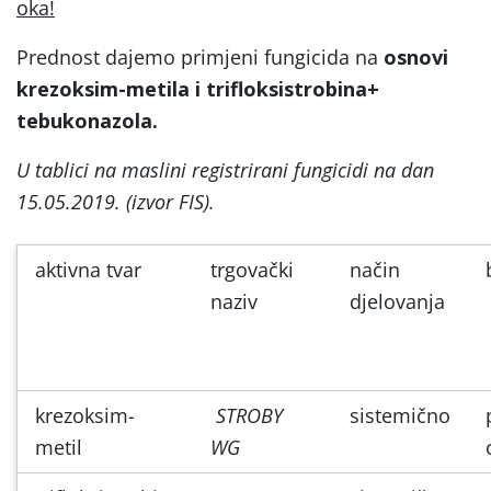
oka!
Prednost dajemo primjeni fungicida na
osnovi
krezoksim-metila i trifloksistrobina+
tebukonazola.
U tablici na maslini registrirani fungicidi na dan
15.05.2019. (izvor FIS).
aktivna tvar
trgovački
način
naziv
djelovanja
krezoksim-
STROBY
sistemično
metil
WG