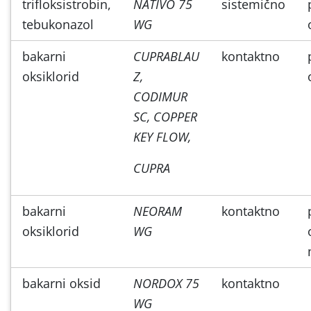
trifloksistrobin,
NATIVO 75
sistemično
tebukonazol
WG
bakarni
CUPRABLAU
kontaktno
oksiklorid
Z,
CODIMUR
SC, COPPER
KEY FLOW,
CUPRA
bakarni
NEORAM
kontaktno
oksiklorid
WG
bakarni oksid
NORDOX 75
kontaktno
WG