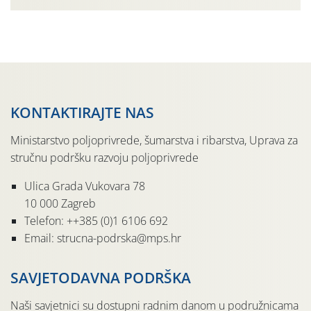
gospodarski važne štete. Riječ je o štetniku vrlo sličnom
dobro poznatoj vinskoj mušici, no za razliku […]
KONTAKTIRAJTE NAS
Ministarstvo poljoprivrede, šumarstva i ribarstva, Uprava za
stručnu podršku razvoju poljoprivrede
Ulica Grada Vukovara 78
10 000 Zagreb
Telefon: ++385 (0)1 6106 692
Email: strucna-podrska@mps.hr
SAVJETODAVNA PODRŠKA
Naši savjetnici su dostupni radnim danom u podružnicama