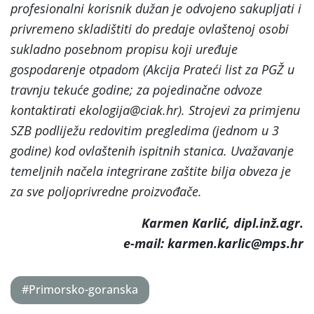
profesionalni korisnik dužan je odvojeno sakupljati i
privremeno skladištiti do predaje ovlaštenoj osobi
sukladno posebnom propisu koji uređuje
gospodarenje otpadom (Akcija Prateći list za PGŽ u
travnju tekuće godine; za pojedinačne odvoze
kontaktirati ekologija@ciak.hr). Strojevi za primjenu
SZB podliježu redovitim pregledima (jednom u 3
godine) kod ovlaštenih ispitnih stanica. Uvažavanje
temeljnih načela integrirane zaštite bilja obveza je
za sve poljoprivredne proizvođače.
Karmen Karlić, dipl.inž.agr.
e-mail: karmen.karlic@mps.hr
#Primorsko-goranska