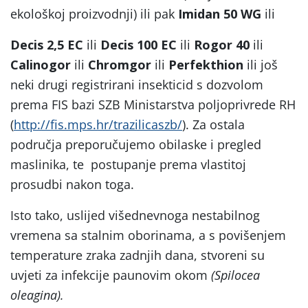
ekološkoj proizvodnji) ili pak
Imidan 50 WG
ili
Decis 2,5 EC
ili
Decis 100 EC
ili
Rogor 40
ili
Calinogor
ili
Chromgor
ili
Perfekthion
ili još
neki drugi registrirani insekticid s dozvolom
prema FIS bazi SZB Ministarstva poljoprivrede RH
(
http://fis.mps.hr/trazilicaszb/
). Za ostala
područja preporučujemo obilaske i pregled
maslinika, te postupanje prema vlastitoj
prosudbi nakon toga.
Isto tako, uslijed višednevnoga nestabilnog
vremena sa stalnim oborinama, a s povišenjem
temperature zraka zadnjih dana, stvoreni su
uvjeti za infekcije paunovim okom
(Spilocea
oleagina).