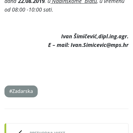
dana
22.08.2019
. u
Nadinskome blatu
, u vremenu
od 08:00 -10:00 sati.
Ivan Šimičević,dipl.ing.agr.
E – mail: Ivan.Simicevic@mps.hr
#Zadarska
Post
navigation