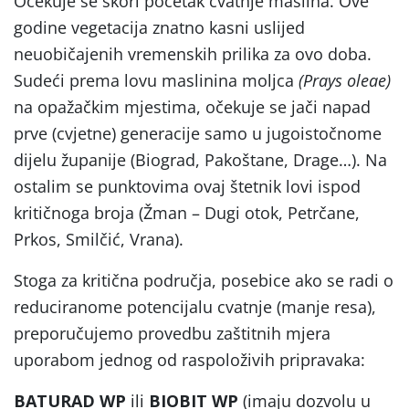
Očekuje se skori početak cvatnje maslina. Ove
godine vegetacija znatno kasni uslijed
neuobičajenih vremenskih prilika za ovo doba.
Sudeći prema lovu maslinina moljca
(Prays oleae)
na opažačkim mjestima, očekuje se jači napad
prve (cvjetne) generacije samo u jugoistočnome
dijelu županije (Biograd, Pakoštane, Drage…). Na
ostalim se punktovima ovaj štetnik lovi ispod
kritičnoga broja (Žman – Dugi otok, Petrčane,
Prkos, Smilčić, Vrana).
Stoga za kritična područja, posebice ako se radi o
reduciranome potencijalu cvatnje (manje resa),
preporučujemo provedbu zaštitnih mjera
uporabom jednog od raspoloživih pripravaka:
BATURAD WP
ili
BIOBIT WP
(imaju dozvolu u