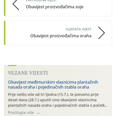
PRETHODNA VIJEST
Obavijest proizvođačima soje
SLJEDEĆA VIJEST
Obavijest proizvođačima oraha
VEZANE VIJESTI
Obavijest međimurskim vlasnicima plantažnih
nasada oraha i pojedinačnih stabla oraha
Prije nešto više od tri tjedna (15.7.), te ponovno prije
deset dana (28.7.) uputili smo obavijesti vlasnicima
plantažnih nasada oraha i pojedinačnih stabla o početku
leta i ovogodišnjoj potrebi usmjerenog suzbijanja
Pročitajte više