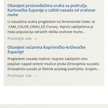
orahove muhe (Rhagoletis completa)! Već dvanaest dana
traje drugi ovogodišnji “toplinski udar”, koji naročito
Obavijest proizvođačima oraha sa području
Karlovačke županije o zaštiti nasada od orahove
izražen zadnja šest dana (31.7.-05.8.), jer najviše
muhe
temperature zraka svakodnevno […]
U nasadima oraha pregledom na feromonske lovke, te
CAM_COLOR_ORAH_KŽ (Turanj, Vojnić) zabilježena je
mala populacija odraslih oblika orahove muhe
(Rhagoletis completa). Niska brojnost može se objasniti
Pročitajte više
činjenicom da je riječ o mladim nasadima s vrlo malim
urodom, što je povezano i s manjim brojem prezimjelih
Obavijest voćarima Koprivničko-križevačke
županije!
jedinki. U starijim nasadima, na žutim ljepljivim Rebell
pločama s […]
Pregledom nasada maline i kupine zabilježili smo
pojačan napad octene mušice ploda (Drosophila suzukii).
Drosophila suzukii je štetnik azijskog podrijetla. Krajem
2010. godine prvi puta je registriran u Hrvatskoj, a u
Pročitajte više
rujnu 2016. godine na našem su području zabilježene
gospodarski važne štete. Riječ je o štetniku vrlo sličnom
dobro poznatoj vinskoj mušici, no za razliku […]