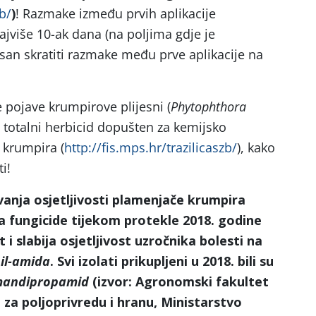
zb/
)
! Razmake između prvih aplikacije
ajviše 10-ak dana (na poljima gdje je
an skratiti razmake među prve aplikacije na
 pojave krumpirove plijesni (
Phytophthora
ti totalni herbicid dopušten za kemijsko
e krumpira (
http://fis.mps.hr/trazilicaszb/
), kako
i!
anja osjetljivosti plamenjače krumpira
na fungicide tijekom protekle 2018. godine
i slabija osjetljivost uzročnika bolesti na
il-amida
. Svi izolati prikupljeni u 2018. bili su
andipropamid
(izvor: Agronomski fakultet
za poljoprivredu i hranu, Ministarstvo