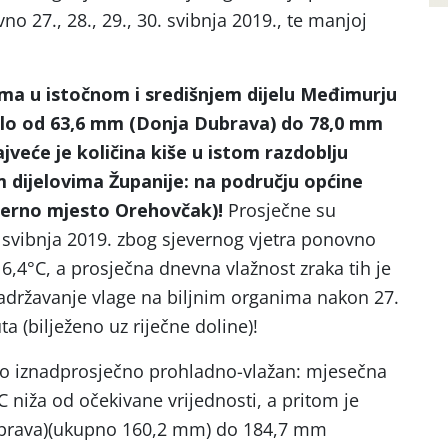
 27., 28., 29., 30. svibnja 2019., te manjoj
ma u istočnom i središnjem dijelu Međimurju
palo od 63,6 mm (Donja Dubrava) do 78,0 mm
jveće je količina kiše u istom razdoblju
m dijelovima Županije: na području općine
jerno mjesto Orehovčak)!
Prosječne su
 svibnja 2019. zbog sjevernog vjetra ponovno
16,4°C, a prosječna dnevna vlažnost zraka tih je
Zadržavanje vlage na biljnim organima nakon 27.
ta (bilježeno uz riječne doline)!
bio iznadprosječno prohladno-vlažan: mjesečna
C niža od očekivane vrijednosti, a pritom je
brava)(ukupno 160,2 mm) do 184,7 mm