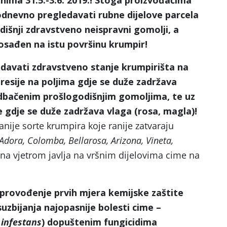
nima 31.5.-3.6. 2019.! Stoga proizvođačima
dnevno pregledavati rubne dijelove parcela
išnji zdravstveno neispravni gomolji, a
sađen na istu površinu krumpir!
davati zdravstveno stanje krumpirišta na
resije na poljima gdje se duže zadržava
 odbačenim prošlogodišnjim gomoljima, te uz
e gdje se duže zadržava vlaga (rosa, magla)!
ranije sorte krumpira koje ranije zatvaraju
 Adora, Colomba, Bellarosa, Arizona, Vineta,
šena vjetrom javlja na vršnim dijelovima cime na
rovođenje prvih mjera kemijske zaštite
uzbijanja najopasnije bolesti cime –
infestans
) dopuštenim fungicidima