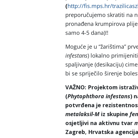
(
http://fis.mps.hr/trazilicas
preporučujemo skratiti na n
pronađena krumpirova plijes
samo 4-5 dana)!!
Moguće je u “žarištima” prve
infestans
) lokalno primijeni
spaljivanje (desikaciju) cim
bi se spriječilo širenje bolest
VAŽNO: Projektom istraživ
(
Phytophthora infestans
) 
potvrđena je rezistentnost 
metalaksil-M
iz skupine
fen
osjetljivi na aktivnu tvar
m
Zagreb, Hrvatska agencija 