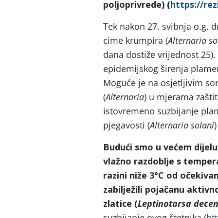
poljoprivrede) (
https://re
Tek nakon 27. svibnja o.g. 
cime krumpira (
Alternaria so
dana dostiže vrijednost 25).
epidemijskog širenja plame
Moguće je na osjetljivim s
(
Alternaria
) u mjerama zaštit
istovremeno suzbijanje pla
pjegavosti (
Alternaria solani
)
Budući smo u većem dijelu 
vlažno razdoblje s temper
razini niže 3°C od očekiva
zabilježili pojačanu aktiv
zlatice (
Leptinotarsa dece
suzbijanje ovog štetnika (
htt