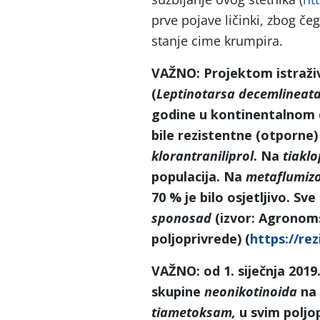
prve pojave ličinki, zbog če
stanje cime krumpira.
VAŽNO: Projektom istraživ
(
Leptinotarsa decemlineat
godine u kontinentalnom d
bile rezistentne (otporne
klorantraniliprol
. Na
tiaklo
populacija. Na
metaflumiz
70 % je bilo osjetljivo. Sve
sponosad
(izvor: Agronoms
poljoprivrede) (
https://re
VAŽNO: od 1. siječnja 2019.
skupine
neonikotinoida
na 
tiametoksam,
u svim poljo