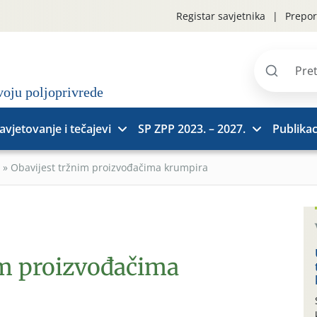
Registar savjetnika
Prepor
Pretraži
stranice
avjetovanje i tečajevi
SP ZPP 2023. – 2027.
Publikac
»
Obavijest tržnim proizvođačima krumpira
im proizvođačima