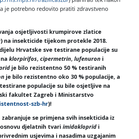
ga je potrebno redovito pratiti zdravstveno
anja osjetljivosti krumpirove zlatice
a
) na insekticide tijekom protekle 2018.
ijelu Hrvatske sve testirane populacije su
) na
klorpirifos
,
cipermetrin
,
lufenuron
i
prid
je bilo rezistentno 50 % testiranih
on
je bilo rezistentno oko 30 % populacije, a
 testirane populacije su bile osjetljive na
ki fakultet Zagreb i Ministarstvo
zistentnost-szb-hr
)!
 zabranjuje se primjena svih insekticida iz
osnovu djelatnih tvari
imidakloprid
i
privrednim usjevima i nasadima uzgajanim