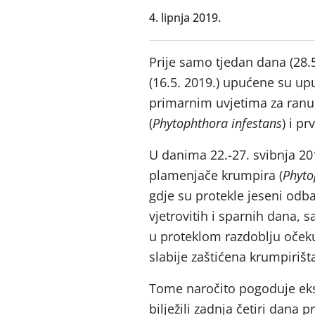
4. lipnja 2019.
Prije samo tjedan dana (28.5
(16.5. 2019.) upućene su u
primarnim uvjetima za ranu
(
Phytophthora infestans
) i p
U danima 22.-27. svibnja 20
plamenjače krumpira (
Phyto
gdje su protekle jeseni odb
vjetrovitih i sparnih dana,
u proteklom razdoblju oček
slabije zaštićena krumpirišt
Tome naročito pogoduje eks
bilježili zadnja četiri dana 