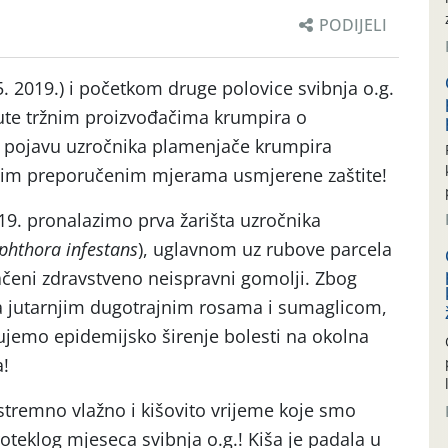
PODIJELI
. 2019.) i početkom druge polovice svibnja o.g.
pute tržnim proizvođačima krumpira o
 pojavu uzročnika plamenjače krumpira
rvim preporučenim mjerama usmjerene zaštite!
19. pronalazimo prva žarišta uzročnika
phthora infestans
), uglavnom uz rubove parcela
ačeni zdravstveno neispravni gomolji. Zbog
 sa jutarnjim dugotrajnim rosama i sumaglicom,
ujemo epidemijsko širenje bolesti na okolna
a!
tremno vlažno i kišovito vrijeme koje smo
proteklog mjeseca svibnja o.g.! Kiša je padala u