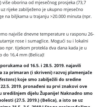
) više oborina od mjesečnog prosjeka (73,7
z rijeke zabilježeno je ukupno mjesečno
ge na biljkama u trajanju >20.000 minuta (npr.
mo najviše dnevne temperature u rasponu 26-
jutarnje rose i sumaglice. Mogući su i lokalni
kao npr. tijekom protekla dva dana kada je u
no do 16,4 mm (Belica)!
rukama od 16.5. i 28.5. 2019. najavili
a za primaran (i skriveni) razvoj plamenjače
festans
) koje smo zabilježili do sredine
 22.5. 2019. pronađeni su prvi znakovi ove
 u središnjem dijelu Županije! Naknadno smo
olesti (27.5. 2019.) (Belica), a isto se uz