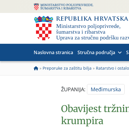
Naslovna stranica
Stručna područja
S
»
Preporuke za zaštitu bilja
»
Ratarstvo i ostalo
ŽUPANIJA:
Međimurska
Obavijest tržn
krumpira