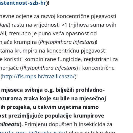
zistentnost-szb-hr
)!
dnevne ocjene za razvoj koncentrične pjegavosti
lani
) rastu na vrijednosti >1 (njihova suma ovih
 Ali, trenutno je puno veća opasnost od
njače krumpira (
Phytophthora infestans
)!
ortama krumpira na koncentričnu pjegavost
e koristiti kombinirane fungicide, registrirani za
menjače (
Phytophthora infestans
) i koncentrične
 (
http://fis.mps.hr/trazilicaszb/
)!
mjeseca svibnja o.g. bilježili prohladno-
aturama zraka koje su bile na mjesečnoj
nih prosjeka, u takvim uvjetima nismo
nost prezimljujuće populacije krumpirove
mlineata
).
Primjenu dopuštenih insekticida za
p://fis.mps.hr/trazilicaszb/
) planirati tek nakon