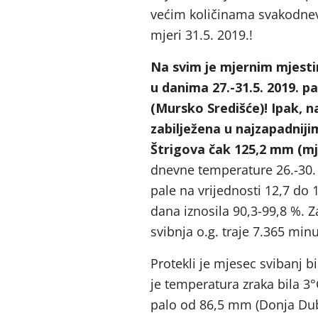
većim količinama svakodnevno
mjeri 31.5. 2019.!
Na svim je mjernim mjesti
u danima 27.-31.5. 2019. 
(Mursko Središće)! Ipak, na
zabilježena u najzapadniji
Štrigova čak 125,2 mm (m
dnevne temperature 26.-30.
pale na vrijednosti 12,7 do 
dana iznosila 90,3-99,8 %. 
svibnja o.g. traje 7.365 minu
Protekli je mjesec svibanj 
je temperatura zraka bila 3°
palo od 86,5 mm (Donja Du