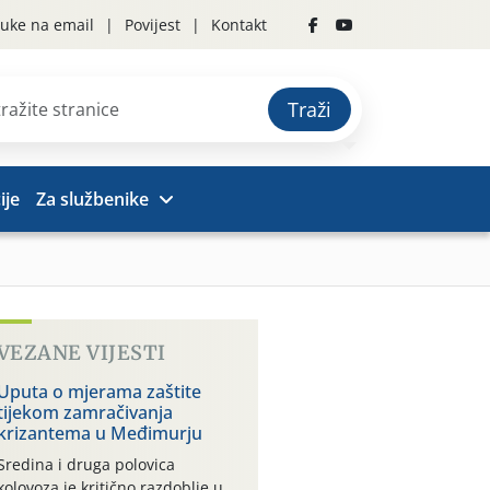
uke na email
Povijest
Kontakt
Traži
ije
Za službenike
VEZANE VIJESTI
Uputa o mjerama zaštite
tijekom zamračivanja
krizantema u Međimurju
Sredina i druga polovica
kolovoza je kritično razdoblje u