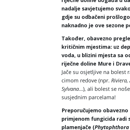
riječne doline događa u da
nadalje savjetujemo svako
gdje su odbačeni prošlogod
naknadno je ove sezone po
Također, obavezno pregle
kritičnim mjestima: uz dep
voda, u blizini mjesta sa
riječne doline Mure i Drav
Jače su osjetljive na bolest 
cimom redove (npr.
Riviera,
Sylvana
…), ali bolest se no
susjednim parcelama!
Preporučujemo obavezno p
primjenom fungicida radi s
plamenjače (
Phytophthora 