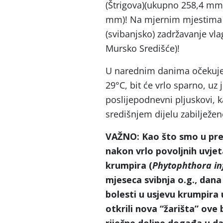
(Štrigova)(ukupno 258,4 mm
mm)! Na mjernim mjestima u
(svibanjsko) zadržavanje vla
Mursko Središće)!
U narednim danima očekuje
29°C, bit će vrlo sparno, uz 
poslijepodnevni pljuskovi, 
središnjem dijelu zabilježe
VAŽNO: Kao što smo u prepo
nakon vrlo povoljnih uvjet
krumpira (
Phytophthora in
mjeseca svibnja o.g., dana
bolesti u usjevu krumpira
otkrili nova “žarišta” ove b