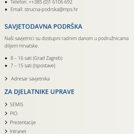
Telefon: ++385 (0)1 6106 692
Email: strucna-podrska@mps.hr
SAVJETODAVNA PODRŠKA
Naši savjetnici su dostupni radnim danom u podružnicama
diljem Hrvatske.
8 – 16 sati (Grad Zagreb)
7 – 15 sati (Ispostave)
Adresar savjetnika
ZA DJELATNIKE UPRAVE
SEMIS
PIO
Prezentacije
Intranet