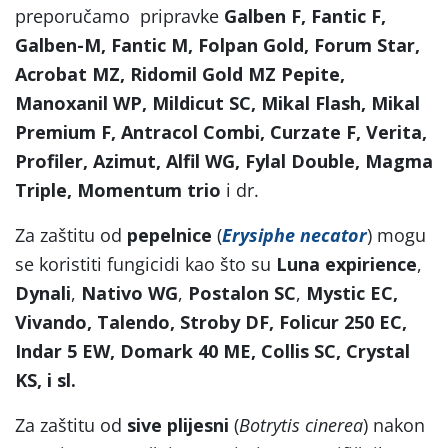
preporučamo pripravke
Galben F, Fantic F,
Galben-M, Fantic M, Folpan Gold, Forum Star,
Acrobat MZ, Ridomil Gold MZ Pepite,
Manoxanil WP, Mildicut SC, Mikal Flash, Mikal
Premium F, Antracol Combi, Curzate F, Verita,
Profiler, Azimut, Alfil WG, Fylal Double, Magma
Triple, Momentum trio
i dr.
Za zaštitu od
pepelnice
(
Erysiphe necator
) mogu
se koristiti fungicidi kao što su
Luna expirience
,
Dynali
,
Nativo WG
,
Postalon SC
,
Mystic
EC,
Vivando, Talendo, Stroby DF, Folicur 250 EC,
Indar 5 EW, Domark 40 ME, Collis SC, Crystal
KS, i sl.
Za zaštitu od
sive plijesni
(
Botrytis cinerea
) nakon