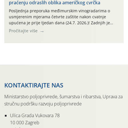
praćenju odraslih oblika američkog cvrčka
(Plasmoparas viticola) uglavnom ne nalazimo u
vinogradima, a simptomi pepelnice vinove […]
Posljednja preporuka međimurskim vinogradarima o
usmjerenim mjerama četvrte zaštite nakon cvatnje
upućena je prije tjedan dana (24.7. 2026.)! Zadnjih je
tjedan dana u Međimurskom vinogorju obilježilo
Pročitajte više
iznadprosječno vruće razdoblje: svakog su dana najviše
dnevne temperature od 24.7.-30.7. 2026. u rasponu
30,0°-37,0°C (tjednih oborina je pritom bilo vrlo malo,
npr. na lokalitetu Sveti Urban samo 0,5 […]
KONTAKTIRAJTE NAS
Ministarstvo poljoprivrede, šumarstva i ribarstva, Uprava za
stručnu podršku razvoju poljoprivrede
Ulica Grada Vukovara 78
10 000 Zagreb