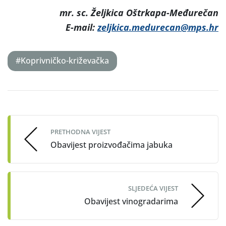
mr.
sc. Željkica Oštrkapa-Međurečan
E-mail:
zeljkica.medurecan@mps.hr
#Koprivničko-križevačka
Post
navigation
PRETHODNA VIJEST
Obavijest proizvođačima jabuka
SLJEDEĆA VIJEST
Obavijest vinogradarima