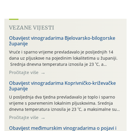
VEZANE VIJESTI
Obavijest vinogradarima Bjelovarsko-bilogorske
županije
Vruće i sparno vrijeme prevladavalo je posljednjih 14
dana uz pljuskove na pojedinim lokalitetima u županiji.
Srednja dnevna temperatura iznosila je 23 ˚C, a
maksimalne su posljednjih dana dosezale do 35 ˚C.
Pročitajte više
Simptome plamenjače vinove loze (Plasmoparas
viticola) vidljivi su na zapercima i vršnom mladom lišću.
Obavijest vinogradarima Koprivničko-križevačke
županije
Kako bi i dalje održali zdravu lisnu masu u zaštiti je
moguće […]
U posljednja dva tjedna prevladavalo je toplo i sparno
vrijeme s povremenim lokalnim pljuskovima. Srednja
dnevna temperatura iznosila je 23 ˚C, a maksimalne su
se posljednjih dana penjale do 35 ˚C. Prognostičari u
Pročitajte više
narednom razdoblju najavljuju drugi ovogodišnji
„toplinski udar“. Simptome plamenjače vinove loze
Obavijest međimurskim vinogradarima o pojavi i