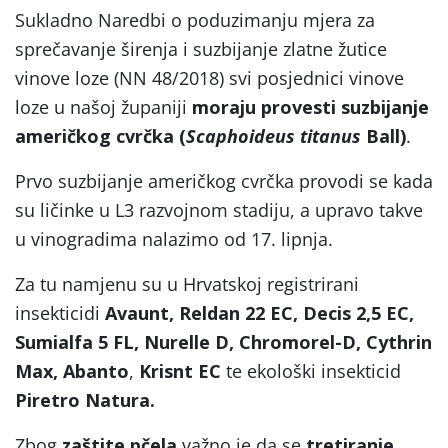
Sukladno Naredbi o poduzimanju mjera za
sprečavanje širenja i suzbijanje zlatne žutice
vinove loze (NN 48/2018) svi posjednici vinove
loze u našoj županiji
moraju provesti suzbijanje
američkog cvrčka (
Scaphoideus titanus
Ball)
.
Prvo suzbijanje američkog cvrčka provodi se kada
su ličinke u L3 razvojnom stadiju, a upravo takve
u vinogradima nalazimo od 17. lipnja.
Za tu namjenu su u Hrvatskoj registrirani
insekticidi
Avaunt, Reldan 22 EC, Decis 2,5 EC,
Sumialfa 5 FL, Nurelle D, Chromorel-D, Cythrin
Max,
Abanto
,
Krisnt
EC
te ekološki insekticid
Piretro Natura.
Zbog
zaštite pčela
važno je da se
tretiranje