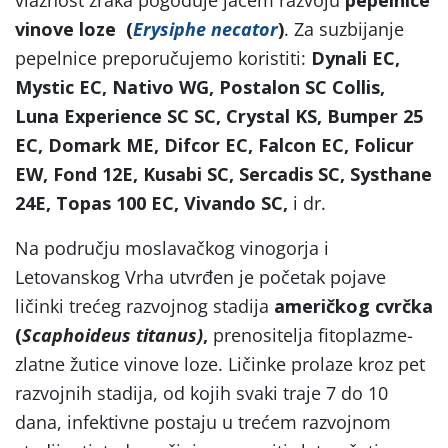
vinove loze (
Erysiphe necator
)
. Za suzbijanje
pepelnice preporučujemo koristiti:
Dynali EC,
Mystic EC, Nativo WG, Postalon SC Collis,
Luna Experience SC SC, Crystal KS, Bumper 25
EC, Domark ME, Difcor EC, Falcon EC, Folicur
EW, Fond 12E, Kusabi SC, Sercadis SC, Systhane
24E, Topas 100 EC, Vivando SC,
i dr.
Na području moslavačkog vinogorja i
Letovanskog Vrha utvrđen je početak pojave
ličinki trećeg razvojnog stadija
američkog cvrčka
(
Scaphoideus titanus)
,
prenositelja fitoplazme-
zlatne žutice vinove loze. Ličinke prolaze kroz pet
razvojnih stadija, od kojih svaki traje 7 do 10
dana, infektivne postaju u trećem razvojnom