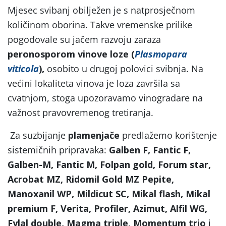
Mjesec svibanj obilježen je s natprosječnom
količinom oborina. Takve vremenske prilike
pogodovale su jačem razvoju zaraza
peronosporom vinove loze (
Plasmopara
viticola
),
osobito u drugoj polovici svibnja. Na
većini lokaliteta vinova je loza završila sa
cvatnjom, stoga upozoravamo vinogradare na
važnost pravovremenog tretiranja.
Za suzbijanje
plamenjače
predlažemo korištenje
sistemičnih pripravaka:
Galben F, Fantic F,
Galben-M, Fantic M
,
Folpan gold,
Forum star,
Acrobat MZ,
Ridomil Gold MZ Pepite,
Manoxanil WP, Mildicut SC,
Mikal flash, Mikal
premium F, Verita, Profiler, Azimut, Alfil WG,
Fylal double, Magma triple, Momentum trio
i