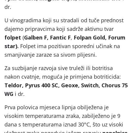
dr.
U vinogradima koji su stradali od tuče prednost
dajemo pripravcima koji sadrže aktivnu tvar
folpet
(
Galben F, Fantic F
,
Folpan Gold, Forum
star).
Folpet ima pozitivan sporedni učinak na
smanjivanje zaraze sa sivom plijesni.
Za suzbijanje razvoja sive truleži ili botritisa
nakon cvatnje, moguća je primjena botriticida:
Teldor, Pyrus 400 SC, Geoxe, Switch, Chorus 75
WG
i dr.
Prva polovica mjeseca lipnja obilježena je
visokim temperaturama zraka, zabilježeno je 9
dana s temperaturama iznad 30°C, što uz visoki
vlažnost zraka pogoduje jačem razvoju
pepelnice