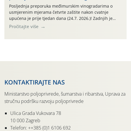
vinogradima, a simptomi pepelnice vinove […]
Posljednja preporuka međimurskim vinogradarima o
usmjerenim mjerama četvrte zaštite nakon cvatnje
upućena je prije tjedan dana (24.7. 2026.)! Zadnjih je
tjedan dana u Međimurskom vinogorju obilježilo
Pročitajte više
iznadprosječno vruće razdoblje: svakog su dana najviše
dnevne temperature od 24.7.-30.7. 2026. u rasponu
30,0°-37,0°C (tjednih oborina je pritom bilo vrlo malo,
npr. na lokalitetu Sveti Urban samo 0,5 […]
KONTAKTIRAJTE NAS
Ministarstvo poljoprivrede, šumarstva i ribarstva, Uprava za
stručnu podršku razvoju poljoprivrede
Ulica Grada Vukovara 78
10 000 Zagreb
Telefon: ++385 (0)1 6106 692