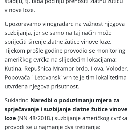
stadiju, tj. tada počinju prenositi zlatnu žuticu
vinove loze.
Upozoravamo vinogradare na važnost njegova
suzbijanja, jer se samo na taj način može
spriječiti širenje zlatne žutice vinove loze.
Tijekom prošle godine provodio se monitoring
američkog cvrčka na slijedećim lokacijama:
Kutina, Repušnica-Mramor brdo, Ilova, Voloder,
Popovača i Letovanski vrh te je tim lokalitetima
utvrđena njegova prisutnost.
Sukladno
Naredbi o poduzimanju mjera za
sprječavanje i suzbijanje zlatne žutice vinove
loze
(NN 48/2018.) suzbijanje američkog cvrčka
provodi se u najmanje dva tretiranja: