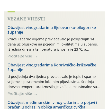
VEZANE VIJESTI
Obavijest vinogradarima Bjelovarsko-bilogorske
županije
Vruće i sparno vrijeme prevladavalo je posljednjih 14
dana uz pljuskove na pojedinim lokalitetima u županiji.
Srednja dnevna temperatura iznosila je 23 ˚C, a
maksimalne su posljednjih dana dosezale do 35 ˚C.
Pročitajte više
Simptome plamenjače vinove loze (Plasmoparas
viticola) vidljivi su na zapercima i vršnom mladom lišću.
Obavijest vinogradarima Koprivničko-križevačke
županije
Kako bi i dalje održali zdravu lisnu masu u zaštiti je
moguće […]
U posljednja dva tjedna prevladavalo je toplo i sparno
vrijeme s povremenim lokalnim pljuskovima. Srednja
dnevna temperatura iznosila je 23 ˚C, a maksimalne su
se posljednjih dana penjale do 35 ˚C. Prognostičari u
Pročitajte više
narednom razdoblju najavljuju drugi ovogodišnji
„toplinski udar“. Simptome plamenjače vinove loze
Obavijest međimurskim vinogradarima o pojavi i
praćenju odraslih oblika američkog cvrčka
(Plasmoparas viticola) uglavnom ne nalazimo u