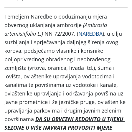
Temeljem Naredbe o poduzimanju mjera
obveznog uklanjanja ambrozije
(
Ambrosia
artemisiifolia L.
)
NN 72/2007. (
NAREDBA
), u cilju
suzbijanja i sprječavanja daljnjeg širenja ovog
korova, podsjećamo vlasnike i korisnike
poljoprivrednog obrađenog i neobrađenog
zemljišta (vrtova, oranica, livada itd.), šuma i
lovišta, ovlaštenike upravljanja vodotocima i
kanalima te površinama uz vodotoke i kanale,
ovlaštenike upravljanja i održavanja površina uz
javne prometnice i željezničke pruge, ovlaštenike
upravljanja parkovima i drugim javnim zelenim
površinama
DA SU OBVEZNI REDOVITO U TIJEKU
SEZONE U VIŠE NAVRATA PROVODITI MJERE