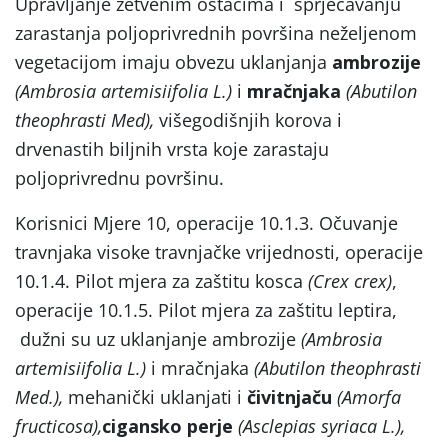
Upravljanje žetvenim ostacima i sprječavanju
zarastanja poljoprivrednih površina neželjenom
vegetacijom imaju obvezu uklanjanja
ambrozije
(
Ambrosia
artemisiifolia L.
)
i
mračnjaka
(Abutilon
theophrasti Med),
višegodišnjih korova i
drvenastih biljnih vrsta koje zarastaju
poljoprivrednu površinu.
Korisnici Mjere 10, operacije 10.1.3. Očuvanje
travnjaka visoke travnjačke vrijednosti, operacije
10.1.4. Pilot mjera za zaštitu kosca
(Crex crex)
,
operacije 10.1.5. Pilot mjera za zaštitu leptira,
dužni su uz uklanjanje ambrozije
(
Ambrosia
artemisiifolia L.
)
i mračnjaka
(Abutilon theophrasti
Med.),
mehanički uklanjati i
čivitnjaču
(Amorfa
fructicosa),
cigansko perje
(Asclepias syriaca L.),