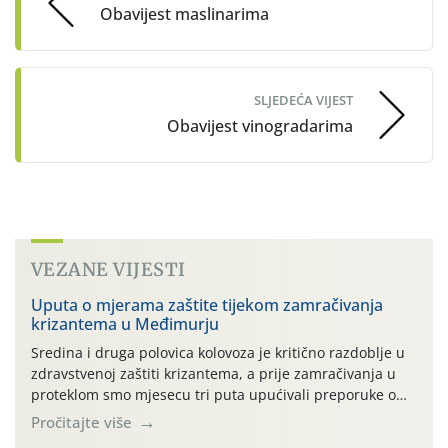
Obavijest maslinarima
SLJEDEĆA VIJEST
Obavijest vinogradarima
VEZANE VIJESTI
Uputa o mjerama zaštite tijekom zamračivanja
krizantema u Međimurju
Sredina i druga polovica kolovoza je kritično razdoblje u
zdravstvenoj zaštiti krizantema, a prije zamračivanja u
proteklom smo mjesecu tri puta upućivali preporuke o
preventivnim mjerama zaštite krizantema od najčešćih
Pročitajte više
uzročnika bolesti, štetnika i fito-fagnih grinja (23.7., 14.7.,