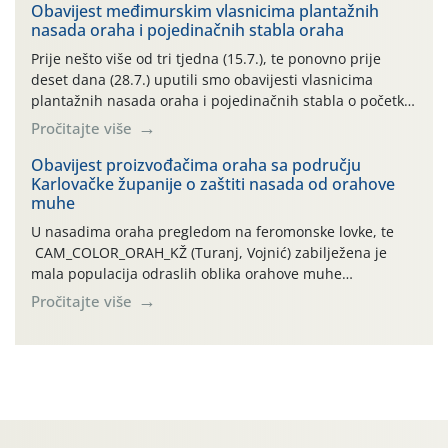
06.7.)! Na početku ovog mjeseca je zabilježeno je
Obavijest međimurskim vlasnicima plantažnih
nasada oraha i pojedinačnih stabla oraha
povijesno i ekstremno vruće meteorološko razdoblje, uz
najviše temperature […]
Prije nešto više od tri tjedna (15.7.), te ponovno prije
deset dana (28.7.) uputili smo obavijesti vlasnicima
plantažnih nasada oraha i pojedinačnih stabla o početku
leta i ovogodišnjoj potrebi usmjerenog suzbijanja
Pročitajte više
orahove muhe (Rhagoletis completa)! Već dvanaest dana
traje drugi ovogodišnji “toplinski udar”, koji naročito
Obavijest proizvođačima oraha sa području
Karlovačke županije o zaštiti nasada od orahove
izražen zadnja šest dana (31.7.-05.8.), jer najviše
muhe
temperature zraka svakodnevno […]
U nasadima oraha pregledom na feromonske lovke, te
CAM_COLOR_ORAH_KŽ (Turanj, Vojnić) zabilježena je
mala populacija odraslih oblika orahove muhe
(Rhagoletis completa). Niska brojnost može se objasniti
Pročitajte više
činjenicom da je riječ o mladim nasadima s vrlo malim
urodom, što je povezano i s manjim brojem prezimjelih
jedinki. U starijim nasadima, na žutim ljepljivim Rebell
pločama s […]