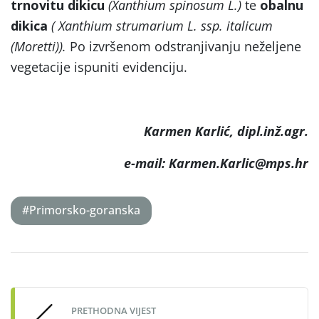
trnovitu dikicu
(Xanthium spinosum L.)
te
obalnu
dikica
( Xanthium strumarium L. ssp. italicum
(Moretti)).
Po izvršenom odstranjivanju neželjene
vegetacije ispuniti evidenciju.
Karmen Karlić, dipl.inž.agr.
e-mail: Karmen.Karlic@mps.hr
#Primorsko-goranska
Post
navigation
PRETHODNA VIJEST