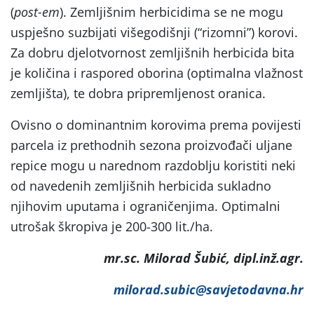
(
post-em
). Zemljišnim herbicidima se ne mogu
uspješno suzbijati višegodišnji (“rizomni”) korovi.
Za dobru djelotvornost zemljišnih herbicida bita
je količina i raspored oborina (optimalna vlažnost
zemljišta), te dobra pripremljenost oranica.
Ovisno o dominantnim korovima prema povijesti
parcela iz prethodnih sezona proizvođači uljane
repice mogu u narednom razdoblju koristiti neki
od navedenih zemljišnih herbicida sukladno
njihovim uputama i ograničenjima. Optimalni
utrošak škropiva je 200-300 lit./ha.
mr.sc. Milorad Šubić, dipl.inž.agr.
milorad.subic@savjetodavna.hr