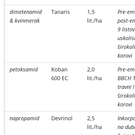
dimetenamid
Tanaris
1,5
Pre-em
& kvinmerak
lit./ha
post-e
9 listov
uskolis
širokol
korovi
petoksamid
Koban
2,0
Pre-em
600 EC
lit./ha
BBCH 1
travni i
širokol
korovi
napropamid
Devrinol
2,5
Inkorpo
lit./ha
na dub