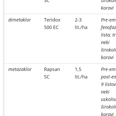
SC
širokol
korovi
dimetaklor
Teridox
2-3
Pre-em 
500 EC
lit./ha
fenofaz
lista; t
neki
širokol
korovi
metazaklor
Rapsan
1,5
Pre-em
SC
lit./ha
post-e
9 listov
neki
uskolis
širokol
korovi