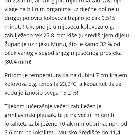
do 2,8 mm, ali zbog jutarnjih rosa zadržavanje
vlage na biljnim organima uz riječne doline u
drugoj polovici kolovoza trajalo je čak 9.515
minuta! Ukupno je u mjesecu kolovozu o.g.
zabilježeno tek 25,8 mm kiše (u središnjem dijelu
Županije uz rijeku Muru), što je samo 32 % od
očekivanog višegodišnjeg mjesečnog prosjeka
(80,4 mm)!
Pritom je temperatura tla na dubini 7 cm krajem
kolovoza o.g. iznosila 23,2°C, a kapacitet tla za
vodu je iznosio svega 15,2 %!
Tijekom jučerašnje večeri zabilježen je
grmljavinski pljusak, te je na većini mjernih
lokaliteta zabilježeno 10-ak mm oborina: npr. od
7,6 mm na lokalitetu Mursko Središće do 11,4