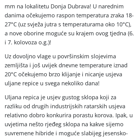
mm na lokalitetu Donja Dubrava! U narednim
danima očekujemo raspon temperatura zraka 18-
27°C (uz svježa jutra s temperaturama oko 10°C),
a nove oborine moguće su krajem ovog tjedna (6.
i 7. kolovoza o.g.)!
Uz dovoljno vlage u površinskim slojevima
zemljišta i još uvijek dnevne temperature iznad
20°C očekujemo brzo klijanje i nicanje usjeva
uljane repice u svega nekoliko dana!
Uljana repica je usjev gustog sklopa koji za
razliku od drugih industrijskih ratarskih usjeva
relativno dobro konkurira porastu korova. Ipak, u
uvjetima nešto rjeđeg sklopa na kakve sijemo
suvremene hibride i moguće slabijeg jesensko-