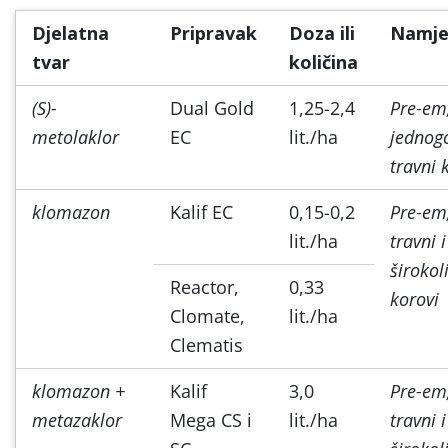
Djelatna
Pripravak
Doza ili
Namje
tvar
količina
(S)-
Dual Gold
1,25-2,4
Pre-em
metolaklor
EC
lit./ha
jednogo
travni 
klomazon
Kalif EC
0,15-0,2
Pre-em
lit./ha
travni i
širokol
Reactor,
0,33
korovi
Clomate,
lit./ha
Clematis
klomazon +
Kalif
3,0
Pre-em
metazaklor
Mega CS i
lit./ha
travni i