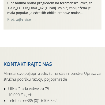
U nasadima oraha pregledom na feromonske lovke, te
CAM_COLOR_ORAH_KŽ (Turanj, Vojnić) zabilježena je
mala populacija odraslih oblika orahove muhe
(Rhagoletis completa). Niska brojnost može se objasniti
Pročitajte više
činjenicom da je riječ o mladim nasadima s vrlo malim
urodom, što je povezano i s manjim brojem prezimjelih
jedinki. U starijim nasadima, na žutim ljepljivim Rebell
pločama s […]
KONTAKTIRAJTE NAS
Ministarstvo poljoprivrede, šumarstva i ribarstva, Uprava za
stručnu podršku razvoju poljoprivrede
Ulica Grada Vukovara 78
10 000 Zagreb
Telefon: ++385 (0)1 6106 692