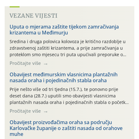
VEZANE VIJESTI
Uputa o mjerama zaštite tijekom zamračivanja
krizantema u Međimurju
Sredina i druga polovica kolovoza je kritično razdoblje u
zdravstvenoj zaštiti krizantema, a prije zamračivanja u
proteklom smo mjesecu tri puta upućivali preporuke o
preventivnim mjerama zaštite krizantema od najčešćih
Pročitajte više
uzročnika bolesti, štetnika i fito-fagnih grinja (23.7., 14.7.,
06.7.)! Na početku ovog mjeseca je zabilježeno je
Obavijest međimurskim vlasnicima plantažnih
nasada oraha i pojedinačnih stabla oraha
povijesno i ekstremno vruće meteorološko razdoblje, uz
najviše temperature […]
Prije nešto više od tri tjedna (15.7.), te ponovno prije
deset dana (28.7.) uputili smo obavijesti vlasnicima
plantažnih nasada oraha i pojedinačnih stabla o početku
leta i ovogodišnjoj potrebi usmjerenog suzbijanja
Pročitajte više
orahove muhe (Rhagoletis completa)! Već dvanaest dana
traje drugi ovogodišnji “toplinski udar”, koji naročito
Obavijest proizvođačima oraha sa području
Karlovačke županije o zaštiti nasada od orahove
izražen zadnja šest dana (31.7.-05.8.), jer najviše
muhe
temperature zraka svakodnevno […]