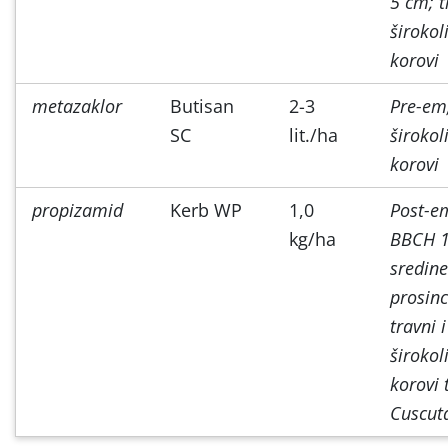
5 cm; t
širokol
korovi
metazaklor
Butisan
2-3
Pre-em
SC
lit./ha
širokol
korovi
propizamid
Kerb WP
1,0
Post-e
kg/ha
BBCH 1
sredine
prosinc
travni i
širokol
korovi 
Cuscut