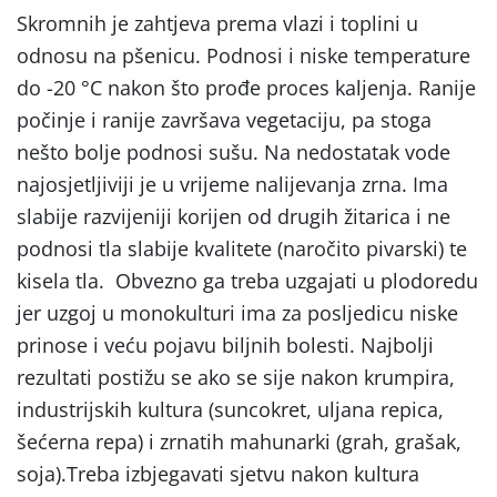
Skromnih je zahtjeva prema vlazi i toplini u
odnosu na pšenicu. Podnosi i niske temperature
do -20 °C nakon što prođe proces kaljenja. Ranije
počinje i ranije završava vegetaciju, pa stoga
nešto bolje podnosi sušu. Na nedostatak vode
najosjetljiviji je u vrijeme nalijevanja zrna. Ima
slabije razvijeniji korijen od drugih žitarica i ne
podnosi tla slabije kvalitete (naročito pivarski) te
kisela tla. Obvezno ga treba uzgajati u plodoredu
jer uzgoj u monokulturi ima za posljedicu niske
prinose i veću pojavu biljnih bolesti. Najbolji
rezultati postižu se ako se sije nakon krumpira,
industrijskih kultura (suncokret, uljana repica,
šećerna repa) i zrnatih mahunarki (grah, grašak,
soja).Treba izbjegavati sjetvu nakon kultura