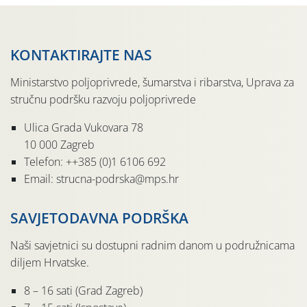
KONTAKTIRAJTE NAS
Ministarstvo poljoprivrede, šumarstva i ribarstva, Uprava za
stručnu podršku razvoju poljoprivrede
Ulica Grada Vukovara 78
10 000 Zagreb
Telefon: ++385 (0)1 6106 692
Email: strucna-podrska@mps.hr
SAVJETODAVNA PODRŠKA
Naši savjetnici su dostupni radnim danom u podružnicama
diljem Hrvatske.
8 – 16 sati (Grad Zagreb)