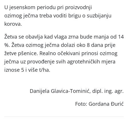
U jesenskom periodu pri proizvodnji
ozimog ječma treba voditi brigu o suzbijanju
korova.
Žetva se obavlja kad vlaga zrna bude manja od 14
%. Žetva ozimog ječma dolazi oko 8 dana prije
žetve pšenice. Realno očekivani prinosi ozimog
ječma uz provođenje svih agrotehničkih mjera
iznose 5 i više t/ha.
Danijela Glavica-Tominić, dipl. ing. agr.
Foto: Gordana Đurić
Post