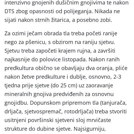
intenzivno gnojenih dušičnim gnojivima te nakon
DTS zbog opasnosti od polijeganja. Nikada ne
sijati nakon strnih žitarica, a posebno zobi.
Za ozimi ječam obrada tla treba početi ranije
nego za pšenicu, s obzirom na raniju sjetvu.
Sjetvu treba započeti krajem rujna, a završiti
najkasnije do polovice listopada. Nakon ranih
predkultura obično se obavljaju dva oranja, pliće
nakon žetve predkulture i dublje, osnovno, 2-3
tjedna prije sjetve (do 25 cm) uz zaoravanje
mineralnih gnojiva predviđenih za osnovnu
gnojidbu. Dopunskom pripremom tla (tanjurača,
drljača, sjetvospremač, rotodrljača) treba stvoriti
usitnjeni površinski sjetveni sloj mrvičaste
strukture do dubine sjetve. Najsigurniju,