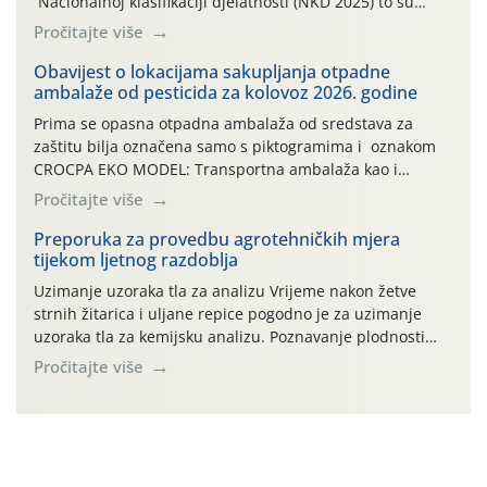
Nacionalnoj klasifikaciji djelatnosti (NKD 2025) to su
skupne 01.1, 01.2, 01.3, 01.4, 01.5 i 01.6. Djelatnost
Pročitajte više
prerade poljoprivrednih proizvoda je svako djelovanje na
poljoprivredni proizvod čiji je rezultat proizvod koji
Obavijest o lokacijama sakupljanja otpadne
ambalaže od pesticida za kolovoz 2026. godine
također može biti poljoprivredni proizvod poput npr.
maslinovog ulja, bučinog ulja, vino od […]
Prima se opasna otpadna ambalaža od sredstava za
zaštitu bilja označena samo s piktogramima i oznakom
CROCPA EKO MODEL: Transportna ambalaža kao i
ambalaža drugih proizvoda koji nisu sredstva za zaštitu
Pročitajte više
bilja (npr. ambalaža od mineralnih gnojiva,) se ne
prihvaća. Korisnicima je osiguran besplatni povrat
Preporuka za provedbu agrotehničkih mjera
tijekom ljetnog razdoblja
prazne ambalaže isključivo ovih tvrtki: AGROCHEM-MAKS,
AGRONOM, ALBAUGH TKI* (PINUS […]
Uzimanje uzoraka tla za analizu Vrijeme nakon žetve
strnih žitarica i uljane repice pogodno je za uzimanje
uzoraka tla za kemijsku analizu. Poznavanje plodnosti
parcele temelj je za pravilnu gnojidbu. Samo
Pročitajte više
izbalansiranom i pravodobnom gnojidbom možemo
osigurati dobre prinose zadovoljavajuće kvalitete. Zbog
nepoznavanja opskrbljenosti tla i njegove reakcije često
se u praksi događa da radi […]