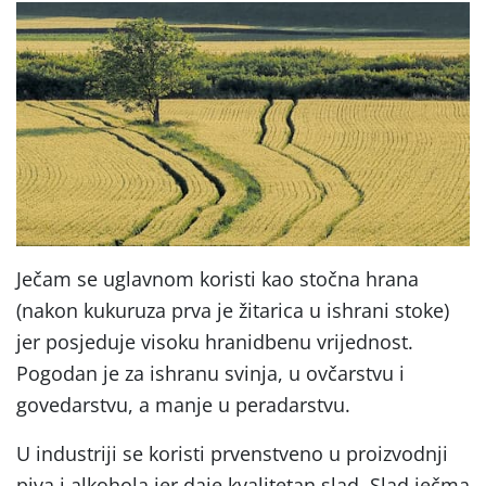
Ječam se uglavnom koristi kao stočna hrana
(nakon kukuruza prva je žitarica u ishrani stoke)
jer posjeduje visoku hranidbenu vrijednost.
Pogodan je za ishranu svinja, u ovčarstvu i
govedarstvu, a manje u peradarstvu.
U industriji se koristi prvenstveno u proizvodnji
piva i alkohola jer daje kvalitetan slad. Slad ječma