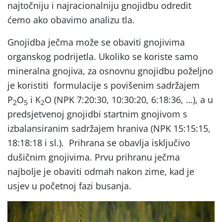
najtočniju i najracionalniju gnojidbu odredit
ćemo ako obavimo analizu tla.
Gnojidba ječma može se obaviti gnojivima
organskog podrijetla. Ukoliko se koriste samo
mineralna gnojiva, za osnovnu gnojidbu poželjno
je koristiti formulacije s povišenim sadržajem
P
O
i K
O (NPK 7:20:30, 10:30:20, 6:18:36, …), a u
2
5
2
predsjetvenoj gnojidbi startnim gnojivom s
izbalansiranim sadržajem hraniva (NPK 15:15:15,
18:18:18 i sl.). Prihrana se obavlja isključivo
dušičnim gnojivima. Prvu prihranu ječma
najbolje je obaviti odmah nakon zime, kad je
usjev u početnoj fazi busanja.