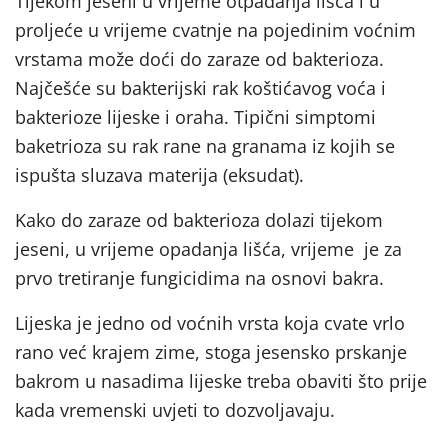
Tijekom jeseni u vrijeme otpadanja lišća i u
proljeće u vrijeme cvatnje na pojedinim voćnim
vrstama može doći do zaraze od bakterioza.
Najčešće su bakterijski rak koštićavog voća i
bakterioze lijeske i oraha. Tipični simptomi
baketrioza su rak rane na granama iz kojih se
ispušta sluzava materija (eksudat).
Kako do zaraze od bakterioza dolazi tijekom
jeseni, u vrijeme opadanja lišća, vrijeme je za
prvo tretiranje fungicidima na osnovi bakra.
Lijeska je jedno od voćnih vrsta koja cvate vrlo
rano već krajem zime, stoga jesensko prskanje
bakrom u nasadima lijeske treba obaviti što prije
kada vremenski uvjeti to dozvoljavaju.