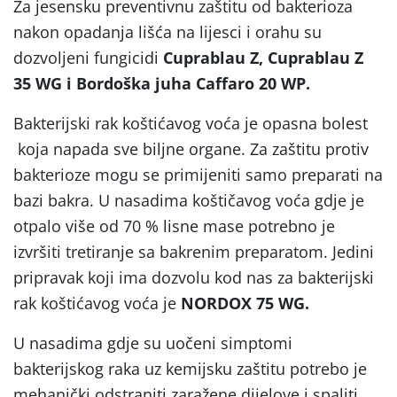
Za jesensku preventivnu zaštitu od bakterioza
nakon opadanja lišća na lijesci i orahu su
dozvoljeni fungicidi
Cuprablau Z, Cuprablau Z
35 WG i Bordoška juha Caffaro 20 WP.
Bakterijski rak koštićavog voća je opasna bolest
koja napada sve biljne organe. Za zaštitu protiv
bakterioze mogu se primijeniti samo preparati na
bazi bakra. U nasadima koštičavog voća gdje je
otpalo više od 70 % lisne mase potrebno je
izvršiti tretiranje sa bakrenim preparatom. Jedini
pripravak koji ima dozvolu kod nas za bakterijski
rak koštićavog voća je
NORDOX 75 WG.
U nasadima gdje su uočeni simptomi
bakterijskog raka uz kemijsku zaštitu potrebo je
mehanički odstraniti zaražene dijelove i spaliti.