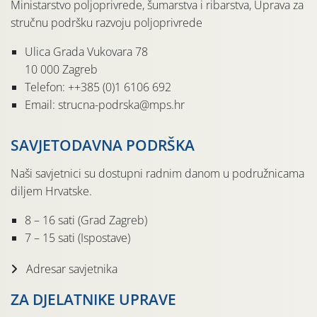
Ministarstvo poljoprivrede, šumarstva i ribarstva, Uprava za
stručnu podršku razvoju poljoprivrede
Ulica Grada Vukovara 78
10 000 Zagreb
Telefon: ++385 (0)1 6106 692
Email: strucna-podrska@mps.hr
SAVJETODAVNA PODRŠKA
Naši savjetnici su dostupni radnim danom u podružnicama
diljem Hrvatske.
8 – 16 sati (Grad Zagreb)
7 – 15 sati (Ispostave)
Adresar savjetnika
ZA DJELATNIKE UPRAVE