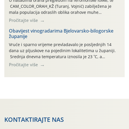
U nasadima oraha pregledom na feromonske lovke, te
CAM_COLOR_ORAH_KŽ (Turanj, Vojnić) zabilježena je
mala populacija odraslih oblika orahove muhe
(Rhagoletis completa). Niska brojnost može se objasniti
Pročitajte više
činjenicom da je riječ o mladim nasadima s vrlo malim
urodom, što je povezano i s manjim brojem prezimjelih
Obavijest vinogradarima Bjelovarsko-bilogorske
županije
jedinki. U starijim nasadima, na žutim ljepljivim Rebell
pločama s […]
Vruće i sparno vrijeme prevladavalo je posljednjih 14
dana uz pljuskove na pojedinim lokalitetima u županiji.
Srednja dnevna temperatura iznosila je 23 ˚C, a
maksimalne su posljednjih dana dosezale do 35 ˚C.
Pročitajte više
Simptome plamenjače vinove loze (Plasmoparas
viticola) vidljivi su na zapercima i vršnom mladom lišću.
Kako bi i dalje održali zdravu lisnu masu u zaštiti je
moguće […]
KONTAKTIRAJTE NAS