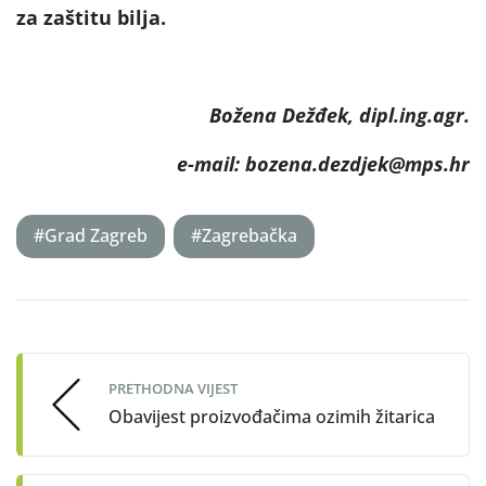
za zaštitu bilja.
Božena Dežđek, dipl.ing.agr.
e-mail: bozena.dezdjek@mps.hr
#Grad Zagreb
#Zagrebačka
Post
navigation
PRETHODNA VIJEST
Obavijest proizvođačima ozimih žitarica