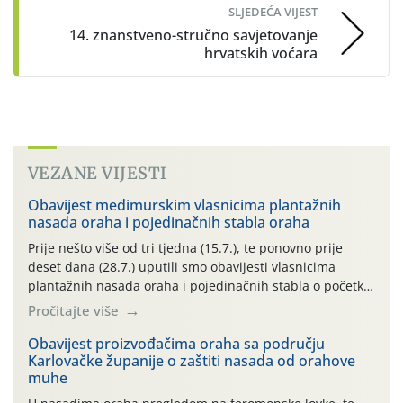
SLJEDEĆA VIJEST
14. znanstveno-stručno savjetovanje
hrvatskih voćara
VEZANE VIJESTI
Obavijest međimurskim vlasnicima plantažnih
nasada oraha i pojedinačnih stabla oraha
Prije nešto više od tri tjedna (15.7.), te ponovno prije
deset dana (28.7.) uputili smo obavijesti vlasnicima
plantažnih nasada oraha i pojedinačnih stabla o početku
leta i ovogodišnjoj potrebi usmjerenog suzbijanja
Pročitajte više
orahove muhe (Rhagoletis completa)! Već dvanaest dana
traje drugi ovogodišnji “toplinski udar”, koji naročito
Obavijest proizvođačima oraha sa području
Karlovačke županije o zaštiti nasada od orahove
izražen zadnja šest dana (31.7.-05.8.), jer najviše
muhe
temperature zraka svakodnevno […]